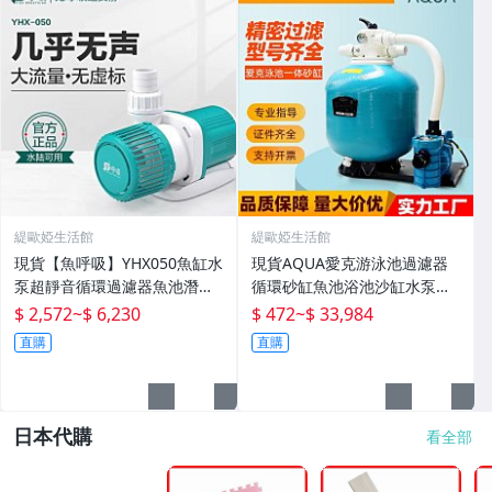
緹歐婭生活館
緹歐婭生活館
現貨【魚呼吸】YHX050魚缸水
現貨AQUA愛克游泳池過濾器
泵超靜音循環過濾器魚池潛水
循環砂缸魚池浴池沙缸水泵一
底吸變頻水陸
體機水處理設備
$ 2,572
~
$ 6,230
$ 472
~
$ 33,984
直購
直購
日本代購
看全部