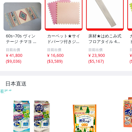
60s~70s ヴィン
カーペット★サイ
床材★はめこみ式
テージ チマヨ ラ
ドパーツ付きジョ
フロアタイル 48
グ / オルテガ ア
イントマット 64
枚セット 6畳/木
目前出價
目前出價
目前出價
メリカ アンティ
枚セット 大判60c
目調 フローリン
¥ 41,800
¥ 16,600
¥ 23,900
¥
ーク マット カー
m 安心の低ホル
グ DIY 賃貸OK/防
(
$9,036
)
(
$3,589
)
(
$5,167
)
(
ペット 絨毯 アン
ムアルデヒド 防
炎 防水 抗菌 床暖
ティーク インテ
音 保温 水洗い/ベ
対応/ホワイトオ
リア #710-60-03
ージュ＆ピンク/a
ーク/a5
9-506
5
日本直送
看更多