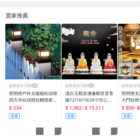
賣家推薦
緹歐婭生活館
緹歐婭生活館
緹歐婭生
照明燈戶外太陽能柱頭燈
漢白玉觀音佛像觀世音菩
照明燈太
四方木柱頭燈柱帽燈家用
薩12/16/19/26寸空心實
大門柱燈
庭院燈圍欄燈
心供奉觀音娘娘
墻庭院柱
$ 534
$ 1,962
~
$ 19,511
$ 806
~
$
直購
直購
直購