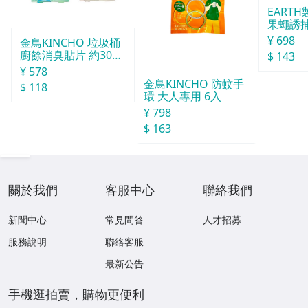
EART
果蠅誘捕
¥ 698
金鳥KINCHO 垃圾桶
廚餘消臭貼片 約30天
$ 143
分
¥ 578
金鳥KINCHO 防蚊手
$ 118
環 大人專用 6入
¥ 798
$ 163
關於我們
客服中心
聯絡我們
新聞中心
常見問答
人才招募
服務說明
聯絡客服
最新公告
手機逛拍賣，購物更便利