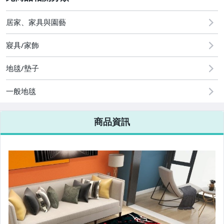
2
居家、家具與園藝
寢具/家飾
地毯/墊子
一般地毯
商品資訊