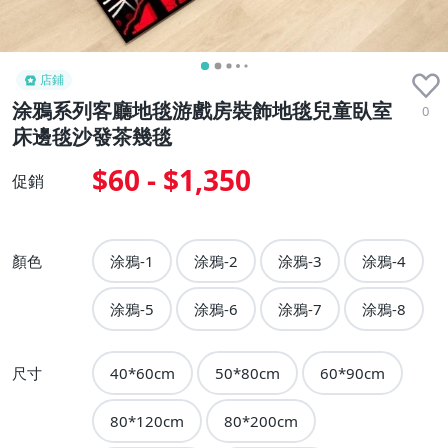
店鋪
涂鴉系列客廳地毯游戲房裝飾地毯兒童臥室
0
床邊毯沙發茶幾毯
$60 - $1,350
促銷
顏色
涂鴉-1
涂鴉-2
涂鴉-3
涂鴉-4
涂鴉-5
涂鴉-6
涂鴉-7
涂鴉-8
尺寸
40*60cm
50*80cm
60*90cm
80*120cm
80*200cm