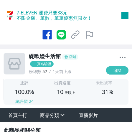
7-ELEVEN 運費只要
38
元
不限金額、筆數，筆筆優惠無限次！
緹歐婭生活館
店鋪
實名驗證
追蹤
粉絲數
57
1天前上線
1
正評
出貨速度
未出貨率
100.0%
10
31%
天以上
總評價
24
首頁主打
商品分類
直播影片
sign
其它