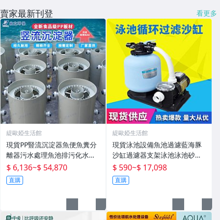
賣家最新刊登
看更多
緹歐婭生活館
緹歐婭生活館
現貨PP豎流沉淀器魚便魚糞分
現貨泳池設備魚池過濾藍海豚
離器污水處理魚池排污化水產
沙缸過濾器支架泳池泳池砂缸
殖設備
水泵機組
$ 6,136
~
$ 54,870
$ 590
~
$ 17,098
直購
直購