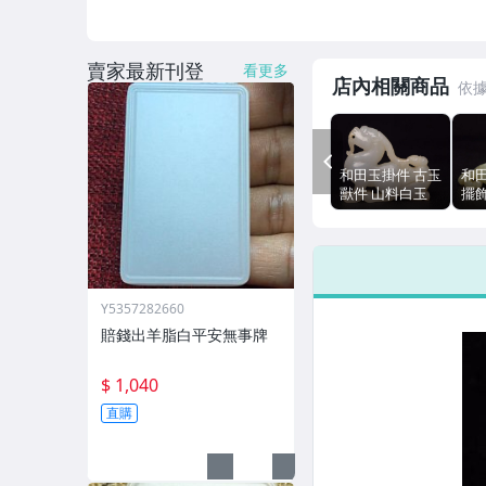
賣家最新刊登
看更多
店內相關商品
PREV
和田玉掛件 古玉
和
獸件 山料白玉
擺
文玩玉石 6.3cm
文玩 
67g
Y5357282660
賠錢出羊脂白平安無事牌
$ 1,040
直購