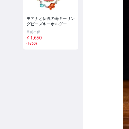
モアナと伝説の海キーリン
グビーズキーホルダー 実
写ディズニー
目前出價
¥ 1,650
(
$360
)