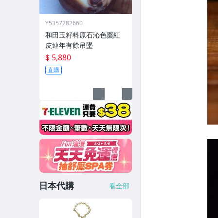
Y5357282660
和田玉籽料原石沁色棗紅
皮連年有餘吊墜
$ 5,880
直購
日本代購
看全部