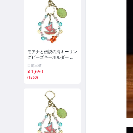
モアナと伝説の海キーリン
グビーズキーホルダー 実
写ディズニー
目前出價
¥ 1,650
(
$360
)