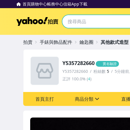
首頁
購物中心
帳務中心
信箱
App下載
Yahoo拍賣
拍賣
手錶與飾品配件
鑰匙圈
其他款式造型
Y5357282660
實名驗證
Y5357282660
粉絲數
5
5分鐘前
正評
100.0%
(
4
)
首頁主打
商品分類
直
sign
圖書/影音/文具
古董、藝術與礦石