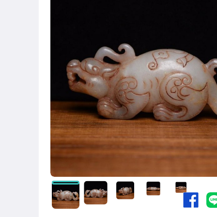
居家、家具與園藝
偶像、球員卡與郵幣
手錶與飾品配件