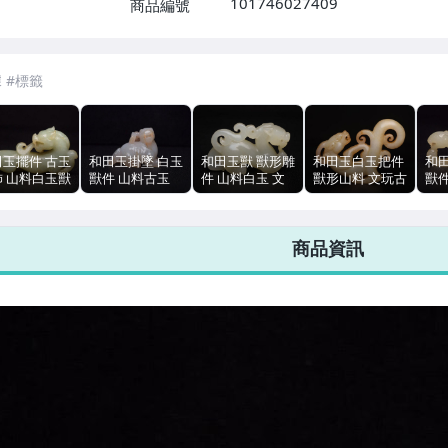
101746027409
商品編號
7-ELEVEN 運費只要
38
元
不限金額、筆數，筆筆優惠無限次！
田玉擺件 古玉
和田玉掛墜 白玉
和田玉獸 獸形雕
和田玉白玉把件
和
飾 山料白玉獸
獸件 山料古玉
件 山料白玉 文
獸形山料 文玩古
獸
9.6cm 93g
文玩玉石 4.7cm
玩古玉 玉石 51g
玉 63g
山料
41g
8.3x5.3cm
40g
商品資訊