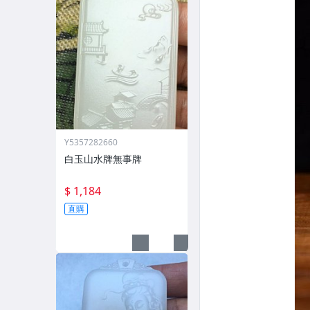
Y5357282660
白玉山水牌無事牌
$ 1,184
直購