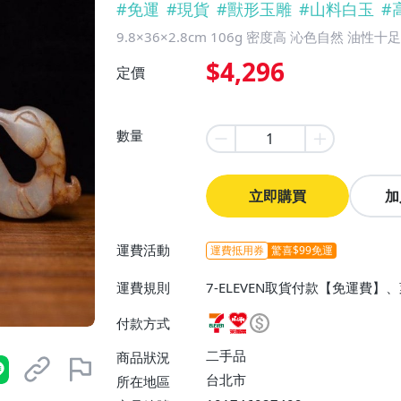
#
免運
#
現貨
#
獸形玉雕
#
山料白玉
#
9.8×36×2.8cm 106g 密度高 沁色自然 油性十足
$4,296
定價
數量
立即購買
加
運費活動
運費抵用券
驚喜$99免運
運費規則
7-ELEVEN取貨付款【免運費
【免運費】
付款方式
二手品
商品狀況
台北市
所在地區