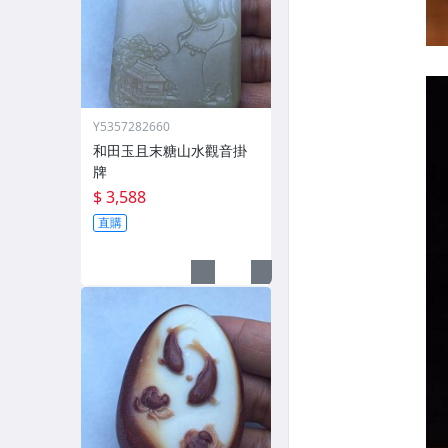
Y5357282660
和田玉且末糖山水觀音掛
牌
$ 3,588
直購