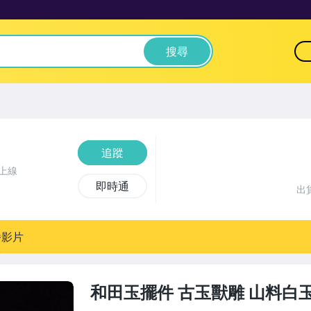
搜尋
追蹤
上線
即時通
出
播影片
和田玉擺件 古玉獸雕 山料白玉 9.