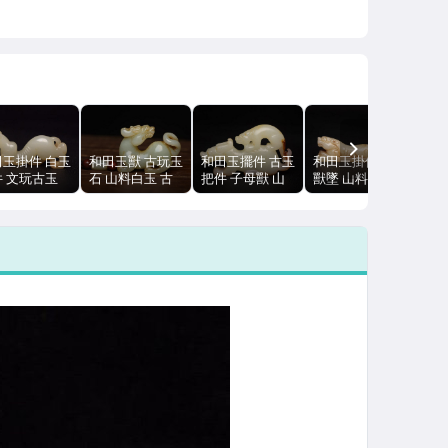
NEXT
田玉掛件 白玉
和田玉獸 古玩玉
和田玉擺件 古玉
和田玉掛件 古玉
件 文玩古玉
石 山料白玉 古
把件 子母獸 山
獸墜 山料白玉
老玉 7.2cm
玉 44g 包漿
料白玉 7.6cm
文玩玉石 7.6cm
60g
38g