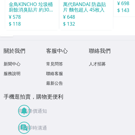
¥ 698
金鳥KINCHO 垃圾桶
萬代BANDAI 防蟲貼
廚餘消臭貼片 約30天
片 麵包超人 45枚入
$ 143
分
¥ 578
¥ 648
$ 118
$ 132
關於我們
客服中心
聯絡我們
新聞中心
常見問答
人才招募
服務說明
聯絡客服
最新公告
手機逛拍賣，購物更便利
商品降價通知
買賣即時溝通