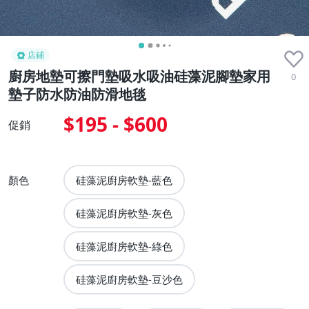
店鋪
廚房地墊可擦門墊吸水吸油硅藻泥腳墊家用
0
墊子防水防油防滑地毯
$195 - $600
促銷
顏色
硅藻泥廚房軟墊-藍色
硅藻泥廚房軟墊-灰色
硅藻泥廚房軟墊-綠色
硅藻泥廚房軟墊-豆沙色