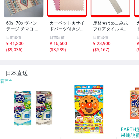
60s~70s ヴィン
カーペット★サイ
床材★はめこみ式
テージ チマヨ ラ
ドパーツ付きジョ
フロアタイル 48
グ / オルテガ ア
イントマット 64
枚セット 6畳/木
目前出價
目前出價
目前出價
メリカ アンティ
枚セット 大判60c
目調 フローリン
¥ 41,800
¥ 16,600
¥ 23,900
¥
ーク マット カー
m 安心の低ホル
グ DIY 賃貸OK/防
(
$9,036
)
(
$3,589
)
(
$5,167
)
(
ペット 絨毯 アン
ムアルデヒド 防
炎 防水 抗菌 床暖
ティーク インテ
音 保温 水洗い/ベ
対応/ホワイトオ
リア #710-60-03
ージュ＆ピンク/a
ーク/a5
9-506
5
日本直送
看更多
EART
果蠅誘捕