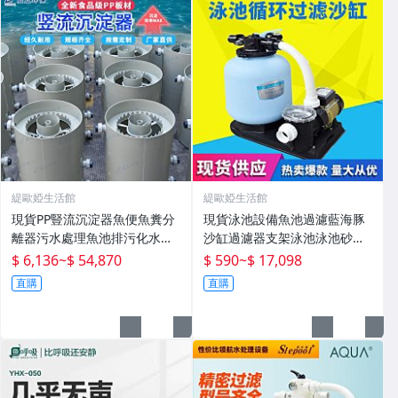
緹歐婭生活館
緹歐婭生活館
現貨PP豎流沉淀器魚便魚糞分
現貨泳池設備魚池過濾藍海豚
離器污水處理魚池排污化水產
沙缸過濾器支架泳池泳池砂缸
殖設備
水泵機組
$ 6,136
~
$ 54,870
$ 590
~
$ 17,098
直購
直購