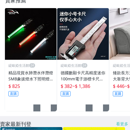
賣家推薦
緹歐婭生活館
緹歐婭生活館
緹歐婭生
精品現貨水肺潛水伴潛燈
德國數顯卡尺高精度迷你
矮款長方
SMB象拔燈水下照明燈L
100mm電子游標卡尺文
大靠背大
ED閃爍熒光棒夜潛尾燈
玩不銹鋼游標卡金燁
枕長條背
$ 825
$ 382
~
$ 1,386
$ 446
~
$
QD-900
直購
直購
直購
賣家最新刊登
看更多