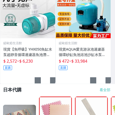
緹歐婭生活館
緹歐婭生活館
現貨【魚呼吸】YHX050魚缸水
現貨AQUA愛克游泳池過濾器
泵超靜音循環過濾器魚池潛水
循環砂缸魚池浴池沙缸水泵一
底吸變頻水陸
體機水處理設備
$ 2,572
~
$ 6,230
$ 472
~
$ 33,984
直購
直購
日本代購
看全部