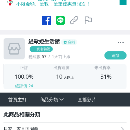
不限金額、筆數，筆筆優惠無限次！
緹歐婭生活館
店鋪
實名驗證
追蹤
粉絲數
57
1天前上線
1
正評
出貨速度
未出貨率
100.0%
10
31%
天以上
總評價
24
首頁主打
商品分類
直播影片
sign
其它
2
居家、家具與園藝