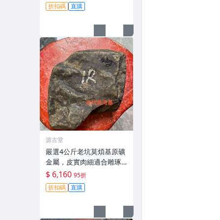
緬甸翡翠原石 7斤白臘沙皮
折扣碼
直購
晴底肉質細潤 7斤木那天然
A貨緬甸翡翠原石 白臘沙
皮
源古堂
嚴選4公斤老坑莫煩基原礦
金屬，皮實肉細適合雕琢
的天然翡翠原石。天然翡
$ 6,160
95折
翠 翡翠玉石 A貨翡翠
折扣碼
直購