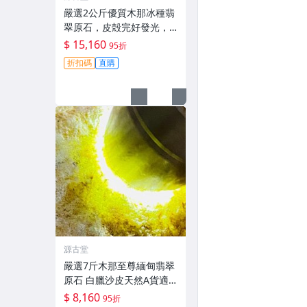
嚴選2公斤優質木那冰種翡
翠原石，皮殻完好發光，
適合打造手鐲或掛件 #翡
$ 15,160
95折
翠 #冰種翡翠 #A貨翡翠
折扣碼
直購
源古堂
嚴選7斤木那至尊緬甸翡翠
原石 白臘沙皮天然A貨適
合掛件與取牌子 天然A貨
$ 8,160
95折