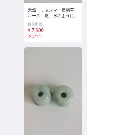
天然 ミャンマー産翡翠
ルース 瓜 氷のように透
き通る 17ｘ8.5ｘ2.4ｍ
目前出價
ｍ 3.5ct と 17.6ｘ11
¥ 7,900
ｘ2.8ｍｍ 4.5ct 穴なし
(
$1,715
)
260805