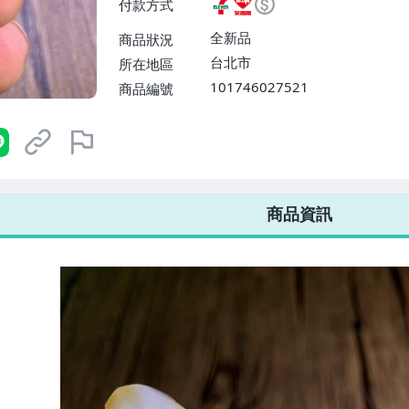
付款方式
或消費滿$1298免運費】、宅配
$1598免運費】
全新品
商品狀況
台北市
所在地區
101746027521
商品編號
7-ELEVEN 運費只要
38
元
不限金額、筆數，筆筆優惠無限次！
商品資訊