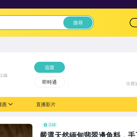
搜尋
追蹤
上線
即時通
出貨
優惠
直播影片
sign
店鋪
嚴選天然緬甸翡翠邊角料，手