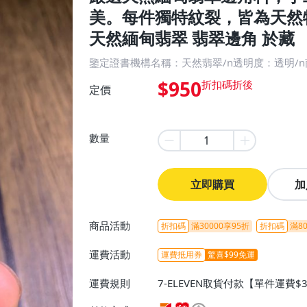
美。每件獨特紋裂，皆為天然
天然緬甸翡翠 翡翠邊角 於藏
鑒定證書機構名稱：天然翡翠/n透明度：透明/n
$950
定價
數量
立即購買
加
商品活動
折扣碼
滿30000享95折
折扣碼
滿80
運費活動
運費抵用券
驚喜$99免運
運費規則
7-ELEVEN取貨付款【單件運費$
ELEVEN取貨不付款【免運費】