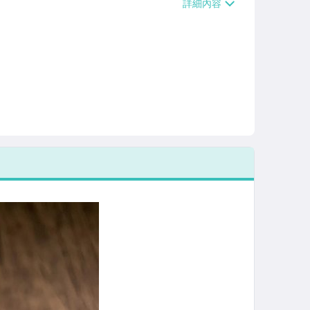
/貨運【單件運費$120、滿5件或消費滿