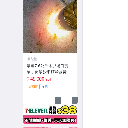
源古堂
嚴選7.6公斤木那場口翡
翠，皮緊沙細打燈發熒
光，肉質極致細膩重量壓
$ 45,000
95折
手，適合打造手鐲，尤其
折扣碼
直購
推薦春帶彩款式，可玩性
超高#翡翠 #天然翡翠 #A
貨翡翠玉石