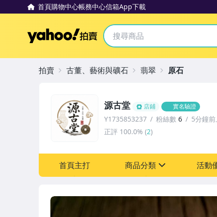
首頁
購物中心
帳務中心
信箱
App下載
Yahoo拍賣
拍賣
古董、藝術與礦石
翡翠
原石
源古堂
店鋪
實名驗證
Y1735853237
粉絲數
6
5分鐘前
正評
100.0%
(
2
)
首頁主打
商品分類
活動
sign
其它
[全店] 周年慶
[全店] 粉絲專享