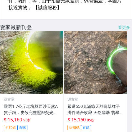
賣家最新刊登
看更多
源古堂
源古堂
嚴選1.7公斤老坑莫西沙天然A
嚴選550克滿綠天然翡翠牌子
貨手鏈，皮殼完整壓燈熒光強
掛件適合收藏 天然翡翠 翡翠玉
烈，冰膠感十足底色佳 手鏈 冰
石 A貨翡翠
$ 15,160
$ 15,160
95折
95折
膠 熒光
折扣碼
直購
折扣碼
直購