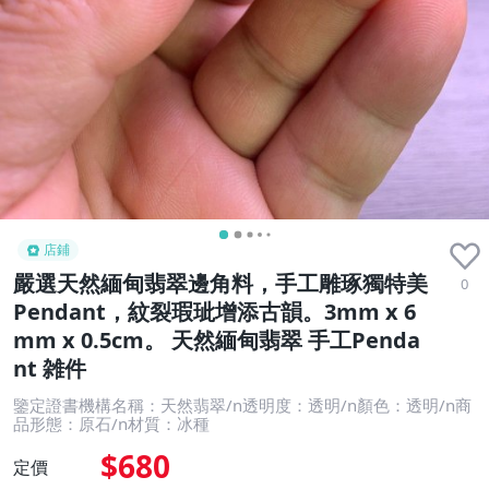
店鋪
嚴選天然緬甸翡翠邊角料，手工雕琢獨特美
0
Pendant，紋裂瑕玼增添古韻。3mm x 6
mm x 0.5cm。 天然緬甸翡翠 手工Penda
nt 雑件
鑒定證書機構名稱：天然翡翠/n透明度：透明/n顏色：透明/n商
品形態：原石/n材質：冰種
$680
定價