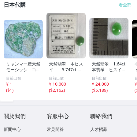
日本代購
看全部
ミャンマー産天然
天然翡翠 本ヒス
天然翡翠 1.64ct
モーシッシ コス
イ 5.747ct 日
本翡翠 ヒスイ
モクロア 翡翠輝
宝協ソーティン
ジェイダイト ル
目前出價
目前出價
目前出價
石 原石20.16g^
グ ルース
ース
¥ 1
¥ 10,000
¥ 24,000
¥
^激レア石^ ^
天然ひすい
(
$1
)
(
$2,162
)
(
$5,189
)
(
關於我們
客服中心
聯絡我們
新聞中心
常見問答
人才招募