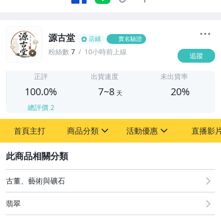
源古堂
店鋪
實名驗證
粉絲數
7
10小時前上線
追蹤
7
正評
出貨速度
未出貨率
100.0%
7~8
20%
天
總評價
2
首頁主打
商品分類
活動優惠
直播影
sign
sign
2
其它
[全店] 周年慶
[全店] 粉絲專享
古董、藝術與礦石
翡翠