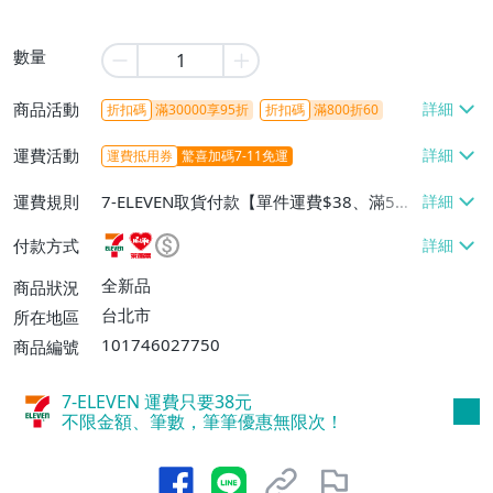
數量
商品活動
折扣碼
滿30000享95折
折扣碼
滿800折60
運費活動
運費抵用券
驚喜加碼7-11免運
運費規則
7-ELEVEN取貨付款【單件運費$38、滿5件
或消費滿$1298免運費】、7-ELEVEN取貨
付款方式
不付款【免運費】、萊爾富取貨付款【單件
運費$60、滿5件或消費滿$1298免運
全新品
商品狀況
費】、宅配/貨運【單件運費$120、滿5件
台北市
所在地區
或消費滿$1598免運費】
101746027750
商品編號
7-ELEVEN 運費只要
38
元
不限金額、筆數，筆筆優惠無限次！