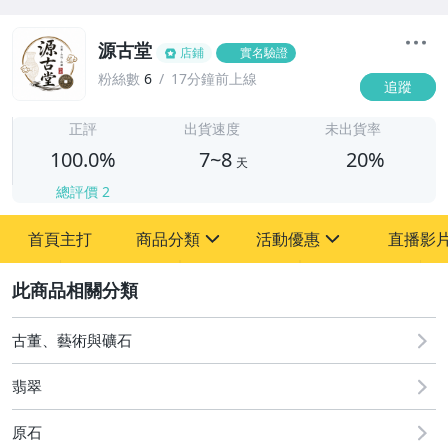
源古堂
店鋪
實名驗證
粉絲數
6
17分鐘前上線
追蹤
7
正評
出貨速度
未出貨率
100.0%
7~8
20%
天
總評價
2
首頁主打
商品分類
活動優惠
直播影
sign
sign
2
其它
[全店] 周年慶
[全店] 粉絲專享
古董、藝術與礦石
翡翠
原石