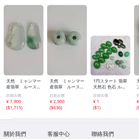
天然 ミャンマー
天然 ミャンマー
1円スタート 翡翠
産翡翠 ルース
産翡翠 ルース
天然石 色石 ルー
瓜 氷のように透
18ｘ12.8ｍ
ス まとめ 大量 ジ
目前出價
目前出價
目前出價
き通る 17ｘ8.5
ｍ 40.5ct と
ュエリー 宝石 総
¥ 7,900
¥ 2,900
¥ 1
¥
ｘ2.4ｍｍ 3.5ct
18.4ｘ13.3ｍｍ
重量約49.0g ヒス
(
$1,715
)
(
$630
)
(
$1
)
(
と 17.6ｘ11
43ct 注意事項
イ HE0806ろ
ｘ2.8ｍｍ 4.5ct
あり 260805
穴なし 260805
關於我們
客服中心
聯絡我們