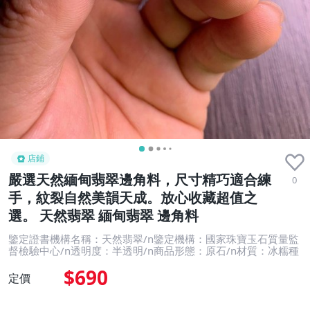
店鋪
嚴選天然緬甸翡翠邊角料，尺寸精巧適合練
0
手，紋裂自然美韻天成。放心收藏超值之
選。 天然翡翠 緬甸翡翠 邊角料
鑒定證書機構名稱：天然翡翠/n鑒定機構：國家珠寶玉石質量監
督檢驗中心/n透明度：半透明/n商品形態：原石/n材質：冰糯種
$690
定價