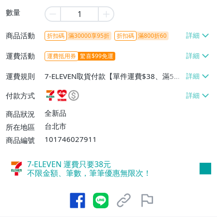
數量
商品活動
折扣碼
滿30000享95折
折扣碼
滿800折60
運費活動
運費抵用券
驚喜$99免運
運費規則
7-ELEVEN取貨付款【單件運費$38、滿5件
或消費滿$1298免運費】、7-ELEVEN取貨
付款方式
不付款【免運費】、萊爾富取貨付款【單件
運費$60、滿5件或消費滿$1298免運
全新品
商品狀況
費】、宅配/貨運【單件運費$120、滿5件
台北市
所在地區
或消費滿$1598免運費】
101746027911
商品編號
7-ELEVEN 運費只要
38
元
不限金額、筆數，筆筆優惠無限次！