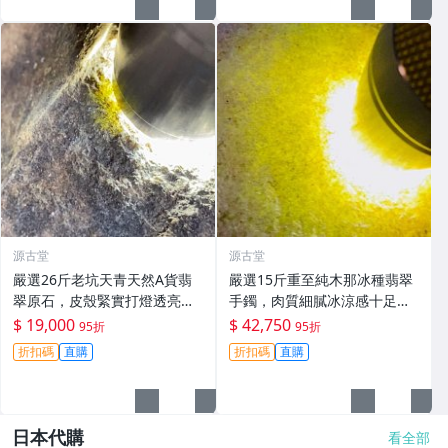
源古堂
源古堂
嚴選26斤老坑天青天然A貨翡
嚴選15斤重至純木那冰種翡翠
翠原石，皮殼緊實打燈透亮，
手鐲，肉質細膩冰涼感十足，
顏色濃郁種水佳，質感飽滿，
螢光美不勝收，重量壓手極具
$ 19,000
$ 42,750
95折
95折
適合打造手鏈料，保真可加
收藏價值。翡翠玉器 翡翠手鏈
折扣碼
直購
折扣碼
直購
工，支持定制#翡翠原石 #A貨
冰種翡翠
翡翠 #手鏈料
日本代購
看全部