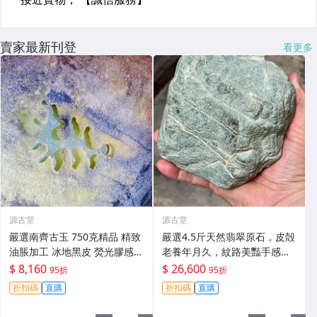
賣家最新刊登
看更多
源古堂
源古堂
嚴選南齊古玉 750克精品 精致
嚴選4.5斤天然翡翠原石，皮殻
油脹加工 冰地黑皮 熒光膠感收
老養年月久，紋路美豔手感
藏佳品 古玉 玉器 錢幣
佳，適宜製作手鏈或珍藏#翡
$ 8,160
$ 26,600
95折
95折
翠 #天然翡翠 #A貨翡翠玉石
折扣碼
直購
折扣碼
直購