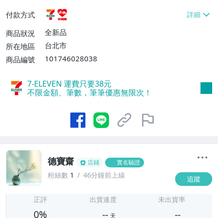
貨付款【免運費】
付款方式
全新品
商品狀況
台北市
所在地區
101746028038
商品編號
7-ELEVEN 運費只要
38
元
不限金額、筆數，筆筆優惠無限次！
德寶齋
店鋪
實名驗證
粉絲數
1
46分鐘前上線
追蹤
-
-
正評
出貨速度
未出貨率
0%
--
--
天