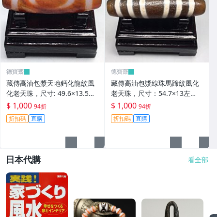
德寶齋
德寶齋
藏傳高油包漿天地鈣化龍紋風
藏傳高油包漿線珠馬蹄紋風化
化老天珠，尺寸: 49.6×13.5左
老天珠，尺寸：54.7×13左
右，材質：瑪瑙， 天珠 瑪瑙
右，材質：瑪瑙，玉髓 天珠 瑪
$ 1,000
$ 1,000
94折
94折
硃砂【德寶齋】406
瑙 硃砂【德寶齋】405
折扣碼
直購
折扣碼
直購
日本代購
看全部