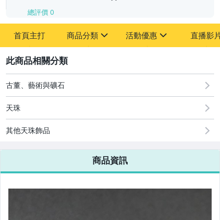
總評價
0
-
首頁主打
商品分類
活動優惠
直播影
-
sign
sign
其它
[全店] 追蹤本賣場立減60元【粉絲轉享】
2
古董、藝術與礦石
天珠
其他天珠飾品
商品資訊