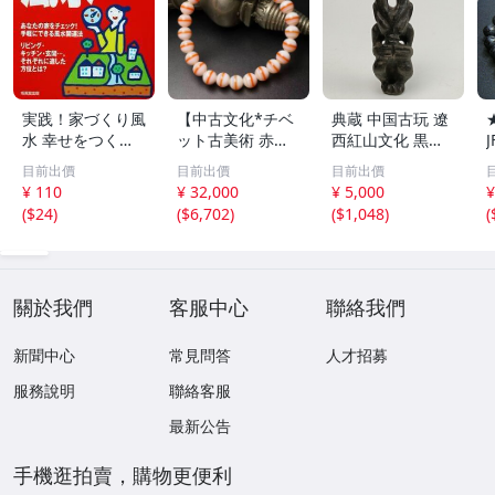
実践！家づくり風
【中古文化*チベ
典蔵 中国古玩 遼
水 幸せをつくる
ット古美術 赤縞
西紅山文化 黒曜
家とインテリア/
天眼瑪瑙丸珠 天
石 黒皮玉 太陽神
目前出價
目前出價
目前出價
浅野八郎(著者)
地天珠組み合わせ
祈祷像 唐物 骨董
¥ 110
¥ 32,000
¥ 5,000
¥
ブレスレット 縞
品 古美術 古玉 彫
(
$24
)
(
$6,702
)
(
$1,048
)
(
瑪瑙 古玩 アンテ
刻 時代物 魔除け
ィーク お守り コ
古代風 守護像 置
レクション 腕輪
物
】
關於我們
客服中心
聯絡我們
新聞中心
常見問答
人才招募
服務說明
聯絡客服
最新公告
手機逛拍賣，購物更便利