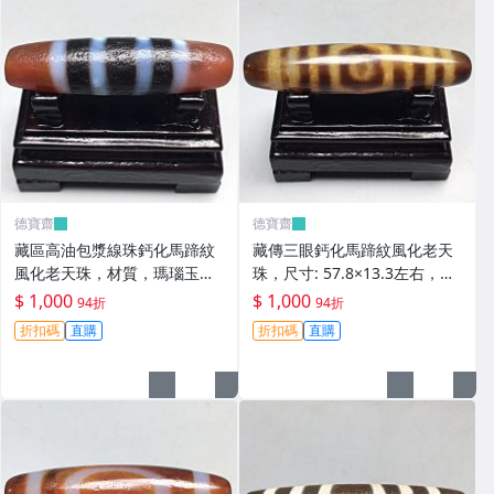
德寶齋
德寶齋
藏區高油包漿線珠鈣化馬蹄紋
藏傳三眼鈣化馬蹄紋風化老天
風化老天珠，材質，瑪瑙玉
珠，尺寸: 57.8×13.3左右，材
髓，尺寸：49.4×13左 天珠 瑪
質：瑪瑙，玉髓， 天珠 瑪瑙
$ 1,000
$ 1,000
94折
94折
瑙 硃砂【德寶齋】408
硃砂【德寶齋】407
折扣碼
直購
折扣碼
直購