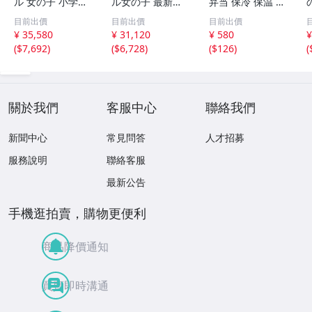
ル 女の子 小学生
ル女の子 最新ア
弁当 保冷 保温 防
通学カバン 高級
ナイスモデル ツ
水 大容量 機能完
目前出價
目前出價
目前出價
人工皮革＆パール
ヤありパール生地
備 ネイビー ミニ
¥ 35,580
¥ 31,120
¥ 580
¥
生地 反射材 刺繍
A4フラットファ
トート
(
$7,692
)
(
$6,728
)
(
$126
)
(
金属プレート・透
イル対応 軽量大
明カバー付け・6
容量女子 パープ
年間安心
ル ピンク ホワ
關於我們
客服中心
聯絡我們
新聞中心
常見問答
人才招募
服務說明
聯絡客服
最新公告
手機逛拍賣，購物更便利
商品降價通知
買賣即時溝通