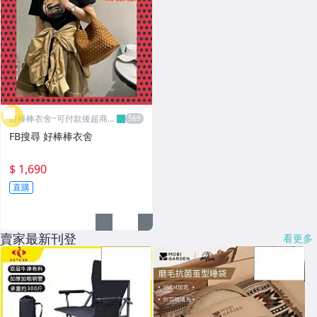
好棒棒衣舍~可付款後超商取
貨
FB搜尋 好棒棒衣舍
$ 1,690
直購
賣家最新刊登
看更多