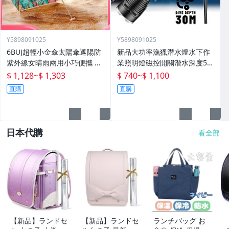
Y5898091025
Y5898091025
6BUJ超輕小金傘太陽傘遮陽防
新品大功率漁獵潛水燈水下作
紫外線女晴雨兩用小巧便攜 五
業照明燈磁控開關潛水深度50
折傘
米高流明
$ 1,128
~
$ 1,303
$ 740
~
$ 1,100
直購
直購
日本代購
看全部
【新品】ランドセ
【新品】ランドセ
ランチバッグ お