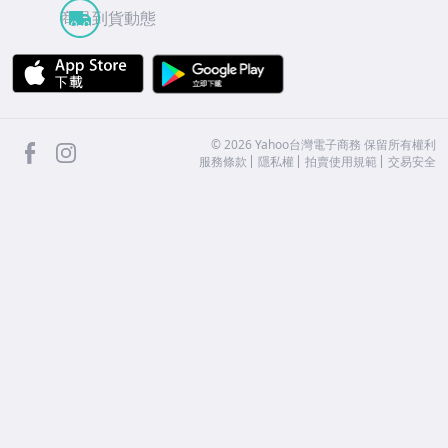
商品到貨動態
APP Store
Google Play
facebook
Instagram
©
2026
Yahoo台灣電子商務 保留所有權利
服務條款
隱私權
拍賣使用規範
交易安全