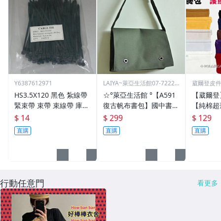
Y6387612971
LAIYA~萊亞生活館07-72229
葳爾登皮
93
包推車
HS3.5X120 黑色 紮線帶
☆°萊亞生活館 °【A591
【葳爾登
緊束帶 束帶 束線帶 庫存
復古帆布書包】國中書
【純棉超
出清大特價 3.5*120
包-高中書包
多本護照
$ 14
$ 299
$ 129
吸汗運動
直購
直購
直購
包隱形腰包
行動任意門
看更多