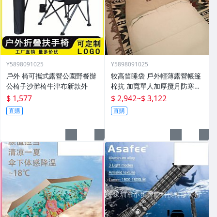
Y5898091025
Y5898091025
戶外 椅可攜式露營公園野餐辦
牧高笛睡袋 戶外輕薄露營帳篷
公椅子沙灘椅牛津布新款外
棉抗 加寬單人加厚攬月防寒被
子
$ 1,577
$ 2,942
~
$ 3,122
直購
直購