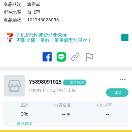
全新品
商品狀況
台北市
所在地區
101746028056
商品編號
7-ELEVEN 運費只要
38
元
不限金額、筆數，筆筆優惠無限次！
Y5898091025
實名驗證
粉絲數
1
12小時前上線
追蹤
-
-
正評
出貨速度
未出貨率
0%
--
--
天
總評價
0