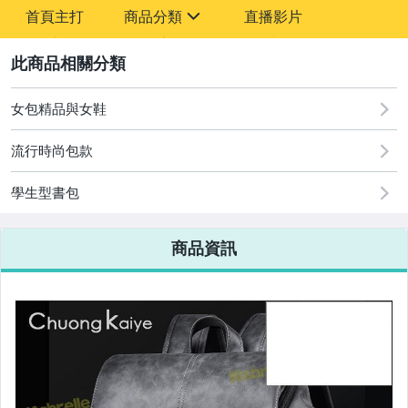
-
首頁主打
商品分類
直播影片
-
sign
2
女包精品與女鞋
圖書/影音/文具
流行時尚包款
古董、藝術與礦石
學生型書包
手機、配件與通訊
美容保養與彩妝
商品資訊
電腦、平板與周邊
相機、攝影與周邊
運動、戶外與休閒
嬰幼兒與孕婦