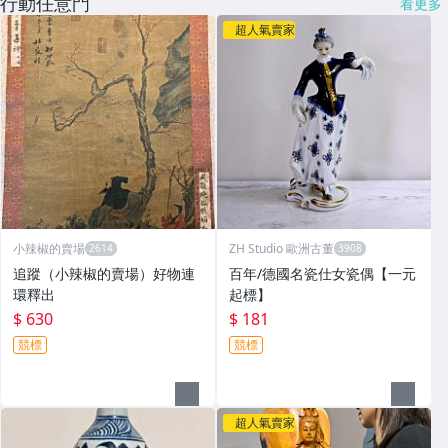
行動任意門
看更多
超人氣賣家
小辣椒的賣場
ZH Studio 歐洲古董
追蹤（小辣椒的賣場）好物連
百年/德國名瓷仕女瓷偶【一元
環釋出
起標】
$ 630
$ 181
競標
競標
超人氣賣家