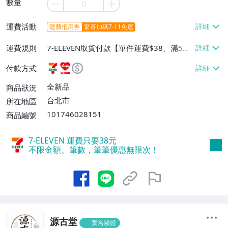
數量
運費活動
運費抵用券
驚喜加碼7-11免運
運費規則
7-ELEVEN取貨付款【單件運費$38、滿5件
或消費滿$1298免運費】、7-ELEVEN取貨
付款方式
不付款【免運費】、萊爾富取貨付款【單件
運費$60、滿5件或消費滿$1298免運
全新品
商品狀況
費】、宅配/貨運【單件運費$120、滿5件
台北市
所在地區
或消費滿$1598免運費】
101746028151
商品編號
7-ELEVEN 運費只要
38
元
不限金額、筆數，筆筆優惠無限次！
源古堂
實名驗證