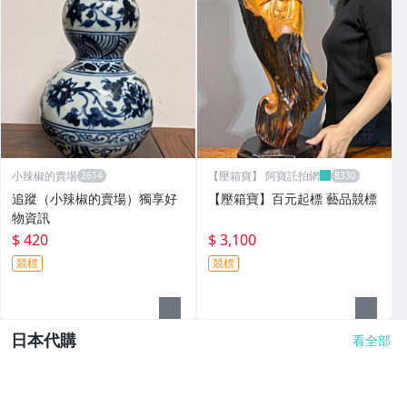
小辣椒的賣場
【壓箱寶】 阿寶託拍網
追蹤（小辣椒的賣場）獨享好
【壓箱寶】百元起標 藝品競標
物資訊
$ 420
$ 3,100
競標
競標
日本代購
看全部