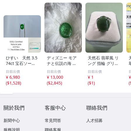
ひすい 天然 3.5
ディズニー モア
天然石 翡翠風 リ
74ct 宝石ソーテ
ナと伝説の海 テ
ング 指輪 グリー
ィング付き 11.7
フィティの心 新
ン系 ヴィンテー
目前出價
目前出價
目前出價
㎜×8.8㎜×3.8㎜
品 未開封
ジアクセサリー
¥ 6,980
¥ 13,000
¥ 1
¥
ルース（ 裸石 ）
(
$1,528
)
(
$2,845
)
(
$1
)
(
Y10181SA
2
關於我們
客服中心
聯絡我們
新聞中心
常見問答
人才招募
服務說明
聯絡客服