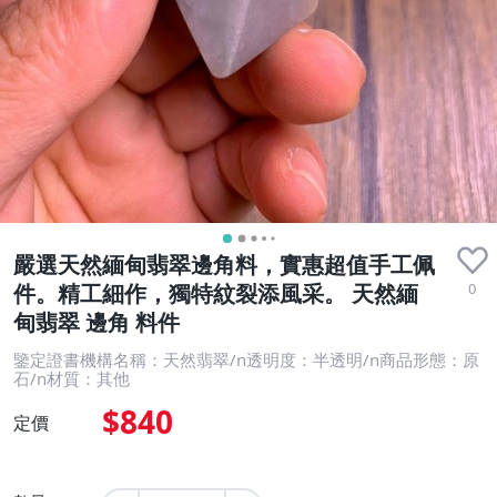
嚴選天然緬甸翡翠邊角料，實惠超值手工佩
0
件。精工細作，獨特紋裂添風采。 天然緬
甸翡翠 邊角 料件
鑒定證書機構名稱：天然翡翠/n透明度：半透明/n商品形態：原
石/n材質：其他
$840
定價