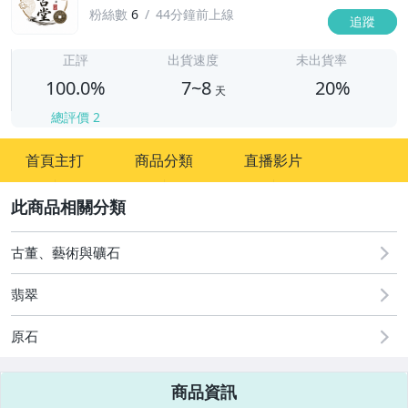
粉絲數
6
44分鐘前上線
追蹤
7
正評
出貨速度
未出貨率
100.0%
7~8
20%
天
總評價
2
首頁主打
商品分類
直播影片
2
古董、藝術與礦石
翡翠
原石
商品資訊