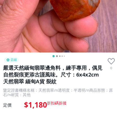
店鋪
嚴選天然緬甸翡翠邊角料，練手專用，偶見
0
自然裂痕更添古謹風味。尺寸：6x4x2cm
天然翡翠 緬甸A貨 裂紋
鑒定證書機構名稱：天然翡翠/n透明度：半透明/n商品形態：原
石/n材質：其他
$1,180
定價