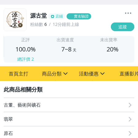
源古堂
店鋪
實名驗證
粉絲數
6
12分鐘前上線
追蹤
7
正評
出貨速度
未出貨率
100.0%
7~8
20%
天
總評價
2
首頁主打
商品分類
活動優惠
直播影
sign
sign
2
其它
[全店] 周年慶
[全店] 粉絲專享
古董、藝術與礦石
翡翠
原石