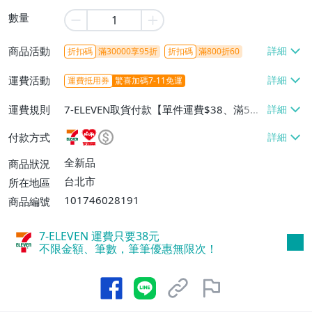
數量
商品活動
折扣碼
滿30000享95折
折扣碼
滿800折60
運費活動
運費抵用券
驚喜加碼7-11免運
運費規則
7-ELEVEN取貨付款【單件運費$38、滿5件
或消費滿$1298免運費】、7-ELEVEN取貨
付款方式
不付款【免運費】、萊爾富取貨付款【單件
運費$60、滿5件或消費滿$1298免運
全新品
商品狀況
費】、宅配/貨運【單件運費$120、滿5件
台北市
所在地區
或消費滿$1598免運費】
101746028191
商品編號
7-ELEVEN 運費只要
38
元
不限金額、筆數，筆筆優惠無限次！