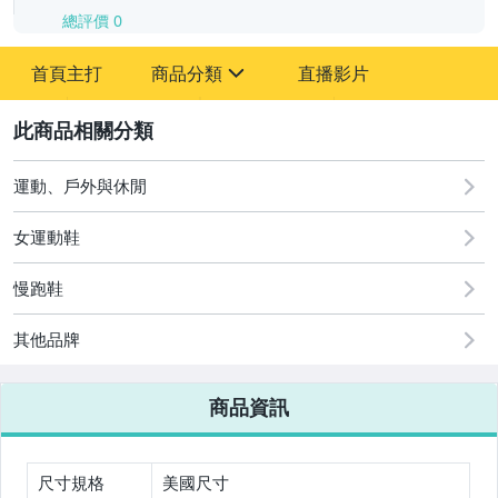
總評價
0
-
首頁主打
商品分類
直播影片
-
sign
2
運動、戶外與休閒
圖書/影音/文具
女運動鞋
古董、藝術與礦石
美容保養與彩妝
慢跑鞋
電腦、平板與周邊
其他品牌
相機、攝影與周邊
商品資訊
運動、戶外與休閒
嬰幼兒與孕婦
尺寸規格
美國尺寸