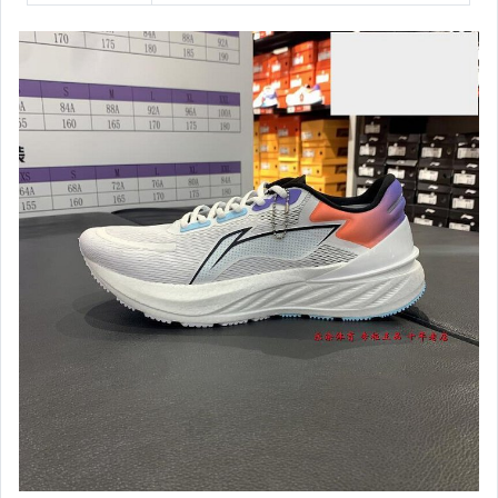
汽機車精品百貨
居家、家具與園藝
玩具、模型與公仔
男性精品與服飾
女裝與服飾配件
偶像、球員卡與郵幣
手錶與飾品配件
女包精品與女鞋
家電與影音視聽