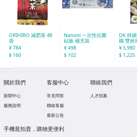
ORIHIRO 減肥茶 48
Nanoni 一次性抗菌
DK 持
袋
砧板 補充裝
鐵 雙效補
20粒
¥ 784
¥ 498
¥ 5,980
$ 160
$ 102
$ 1,225
關於我們
客服中心
聯絡我們
新聞中心
常見問答
人才招募
服務說明
聯絡客服
最新公告
手機逛拍賣，購物更便利