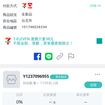
貨付款【免運費】
付款方式
全新品
商品狀況
台北市
所在地區
101746028334
商品編號
7-ELEVEN 運費只要
38
元
不限金額、筆數，筆筆優惠無限次！
Y1237096955
實名驗證
粉絲數
0
7小時前上線
追蹤
-
-
正評
出貨速度
未出貨率
0%
--
--
天