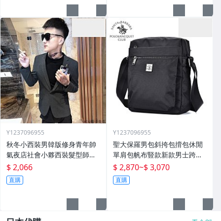
Y1237096955
Y1237096955
秋冬小西裝男韓版修身青年帥
聖大保羅男包斜挎包揹包休閒
氣夜店社會小夥西裝髮型師外
單肩包帆布豎款新款男士跨包
套潮
牛津布包
$ 2,066
$ 2,870
~
$ 3,070
直購
直購