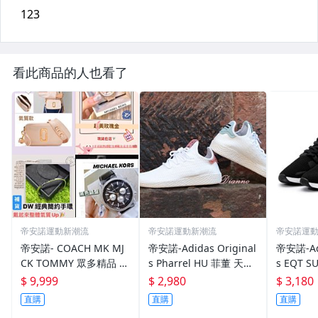
看此商品的人也看了
帝安諾運動新潮流
帝安諾運動新潮流
帝安諾運
帝安諾- COACH MK MJ
帝安諾-Adidas Original
帝安諾-Adi
CK TOMMY 眾多精品 手
s Pharrel HU 菲董 天空
s EQT S
環 手錶 皮夾 側包 腰包
藍 BY8718 蜜桃粉色 CP
$ 9,999
$ 2,980
$ 3,180
9763
直購
直購
直購