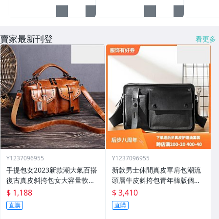
賣家最新刊登
看更多
Y1237096955
Y1237096955
手提包女2023新款潮大氣百搭
新款男士休閒真皮單肩包潮流
復古真皮斜挎包女大容量軟皮
頭層牛皮斜挎包青年韓版個性
單肩大包
郵差揹包
$ 1,188
$ 3,410
直購
直購