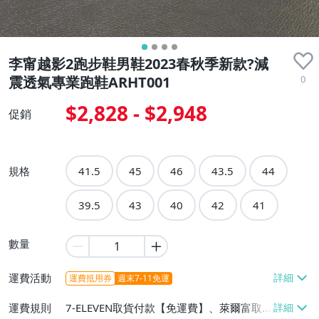
李甯越影2跑步鞋男鞋2023春秋季新款?減
0
震透氣專業跑鞋ARHT001
$2,828 - $2,948
促銷
規格
41.5
45
46
43.5
44
39.5
43
40
42
41
數量
運費活動
運費抵用券
週末7-11免運
運費規則
7-ELEVEN取貨付款【免運費】、萊爾富取