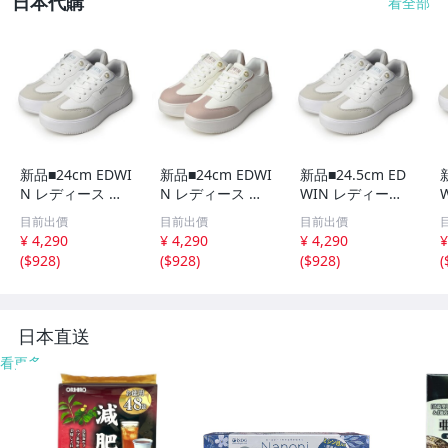
日本代購
看全部
新品■24cm EDWI
新品■24cm EDWI
新品■24.5cm ED
N レディース ス
N レディース ス
WIN レディース
ニーカー 厚底ソ
ニーカー 厚底ソ
スニーカー 厚底
目前出價
目前出價
目前出價
ール 軽量 防滑 く
ール 軽量 防滑 く
ソール 軽量 防滑
¥ 4,290
¥ 4,290
¥ 4,290
¥
すみカラー パー
すみカラー パー
くすみカラー パ
(
$928
)
(
$928
)
(
$928
)
(
ル ビジュー 真珠
ル ビジュー 真珠
ール ビジュー 真
ラメ ロゴ ピンク
ラメ ロゴ ピンク
珠 ラメ ロゴ ピン
【エコ配送】
【エコ配送】
ク 【エコ配送】
日本直送
看更多