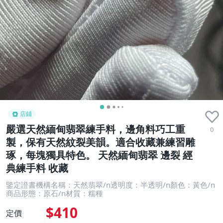
店鋪
嚴選天然緬甸翡翠練手料，邊角料巧工重
0
製，保有天然紋裂美韻。適合收藏兼練習雕
琢，每塊獨具特色。 天然緬甸翡翠 邊裂 經
典練手料 收藏
鑒定證書機構名稱：天然翡翠/n透明度：半透明/n顏色：黃色/n
商品形態：原石/n材質：糯種
$410
定價