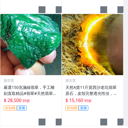
源古堂
源古堂
嚴選150克滿綠翡翠，手工雕
天然A貨11斤莫西沙老坑翡翠
刻直取精品#翡翠#天然翡翠#A
原石，皮殼完整透光性佳，黃
貨翡翠玉石
霧美如冰裂，適合製作手鐲或
$ 28,500
$ 15,160
95折
95折
牌子。嚴選原石未動，保存完
折扣碼
直購
折扣碼
直購
好。冰感強，種水優良。翡翠
玉石 翡翠原石 老