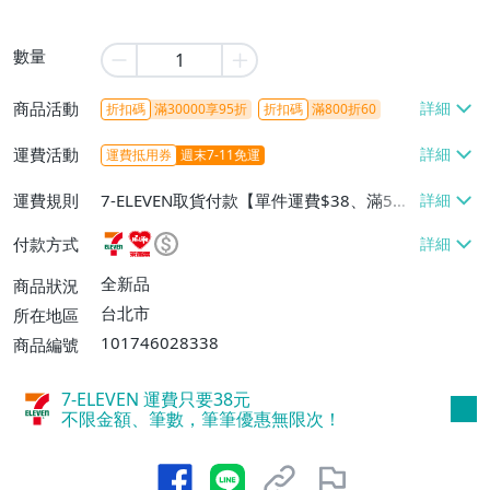
數量
商品活動
折扣碼
滿30000享95折
折扣碼
滿800折60
運費活動
運費抵用券
週末7-11免運
運費規則
7-ELEVEN取貨付款【單件運費$38、滿5件
或消費滿$1298免運費】、7-ELEVEN取貨
付款方式
不付款【免運費】、萊爾富取貨付款【單件
運費$60、滿5件或消費滿$1298免運
全新品
商品狀況
費】、宅配/貨運【單件運費$120、滿5件
台北市
所在地區
或消費滿$1598免運費】
101746028338
商品編號
7-ELEVEN 運費只要
38
元
不限金額、筆數，筆筆優惠無限次！