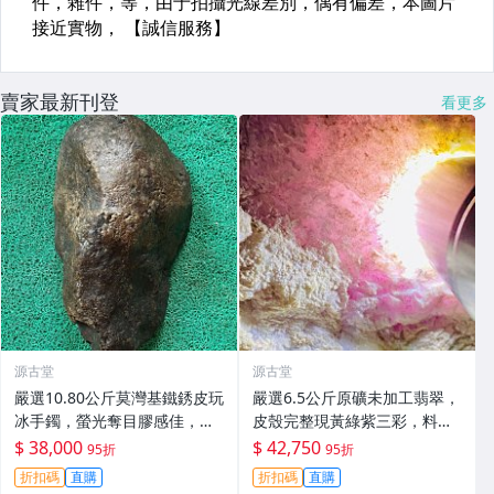
賣家最新刊登
看更多
源古堂
源古堂
嚴選10.80公斤莫灣基鐵銹皮玩
嚴選6.5公斤原礦未加工翡翠，
冰手鐲，螢光奪目膠感佳，收
皮殼完整現黃綠紫三彩，料質
藏把玩兩相宜 磯石 標本 翡翠
細膩春色佳，適合把玩與收藏
$ 38,000
$ 42,750
95折
95折
玉石
高級春帶彩手鐲 翡翠 碧玉
折扣碼
直購
折扣碼
直購