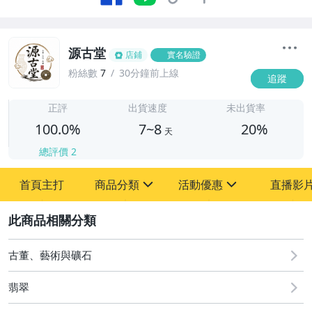
源古堂
店鋪
實名驗證
粉絲數
7
30分鐘前上線
追蹤
7
正評
出貨速度
未出貨率
100.0%
7~8
20%
天
總評價
2
首頁主打
商品分類
活動優惠
直播影
sign
sign
2
其它
[全店] 周年慶
[全店] 粉絲專享
古董、藝術與礦石
翡翠