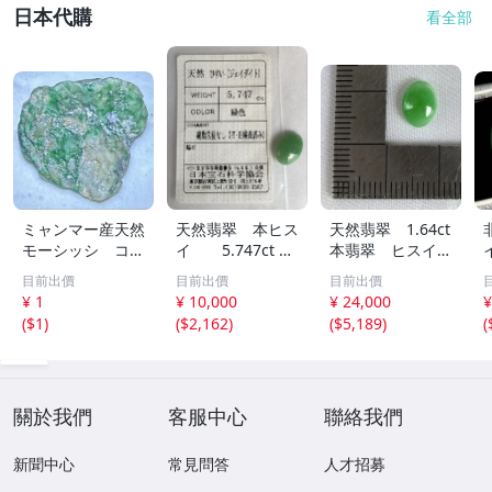
日本代購
看全部
ミャンマー産天然
天然翡翠 本ヒス
天然翡翠 1.64ct
モーシッシ コス
イ 5.747ct 日
本翡翠 ヒスイ
モクロア 翡翠輝
宝協ソーティン
ジェイダイト ル
目前出價
目前出價
目前出價
石 原石20.16g^
グ ルース
ース
¥ 1
¥ 10,000
¥ 24,000
¥
^激レア石^ ^
天然ひすい
(
$1
)
(
$2,162
)
(
$5,189
)
(
關於我們
客服中心
聯絡我們
新聞中心
常見問答
人才招募