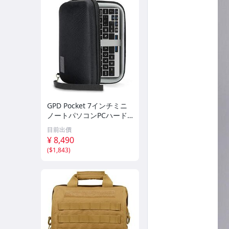
GPD Pocket 7インチミニ
ノートパソコンPCハード
シェルストレージトラベル
目前出價
ケース USA Gear - HS7.5
¥ 8,490
7ma
(
$1,843
)