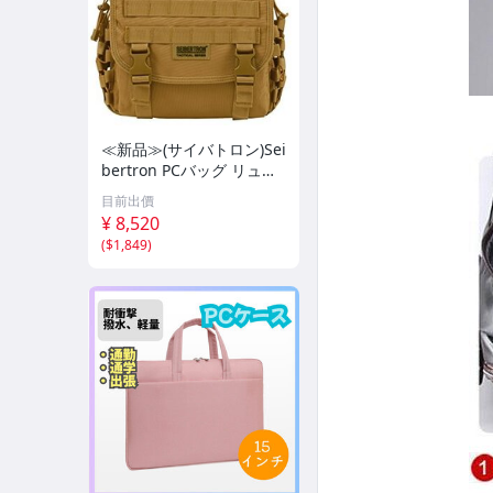
≪新品≫(サイバトロン)Sei
bertron PCバッグ リュッ
ク ショルダー バックパッ
目前出價
ク15.6&#34; ノートパソ
¥ 8,520
コン対応MOLL
(
$1,849
)