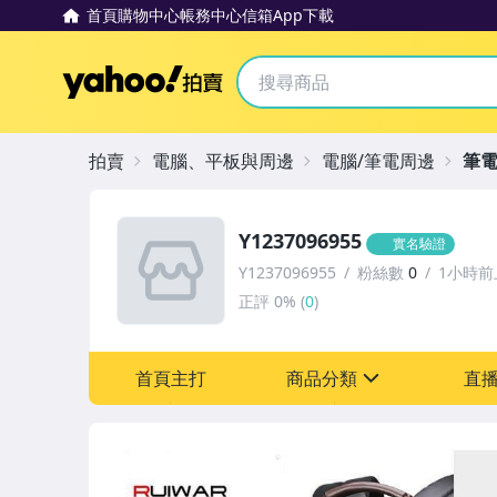
首頁
購物中心
帳務中心
信箱
App下載
Yahoo拍賣
拍賣
電腦、平板與周邊
電腦/筆電周邊
筆電
Y1237096955
實名驗證
Y1237096955
粉絲數
0
1小時前
正評
0%
(
0
)
首頁主打
商品分類
直
sign