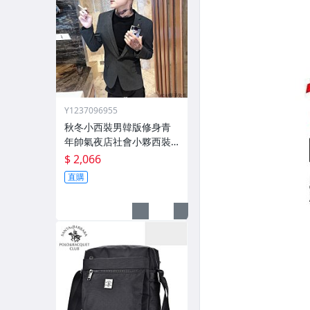
Y1237096955
秋冬小西裝男韓版修身青
年帥氣夜店社會小夥西裝
髮型師外套潮
$ 2,066
直購