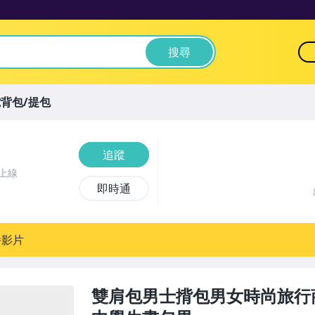
搜尋
背包/提包
追蹤
上線
即時通
播影片
雙肩包男士揹包男女時尚旅行