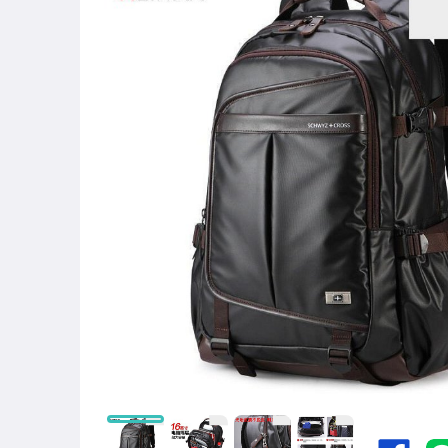
圖書/影音/文具
古董、藝術與礦石
美容保養與彩妝
電腦、平板與周邊
相機、攝影與周邊
運動、戶外與休閒
嬰幼兒與孕婦
汽機車精品百貨
居家、家具與園藝
玩具、模型與公仔
男性精品與服飾