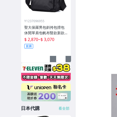
Y1237096955
聖大保羅男包斜挎包揹包
休閒單肩包帆布豎款新款
男士跨包牛津布包
$ 2,870
~
$ 3,070
直購
日本代購
看全部