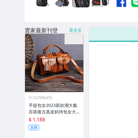
女裝與服飾配件
偶像、球員卡與郵幣
賣家最新刊登
手錶與飾品配件
看更多
女包精品與女鞋
家電與影音視聽
Y1237096955
手提包女2023新款潮大氣
百搭復古真皮斜挎包女大
容量軟皮單肩大包
$ 1,188
直購