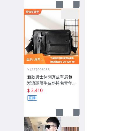
Y1237096955
新款男士休閒真皮單肩包
潮流頭層牛皮斜挎包青年
韓版個性郵差揹包
$ 3,410
直購