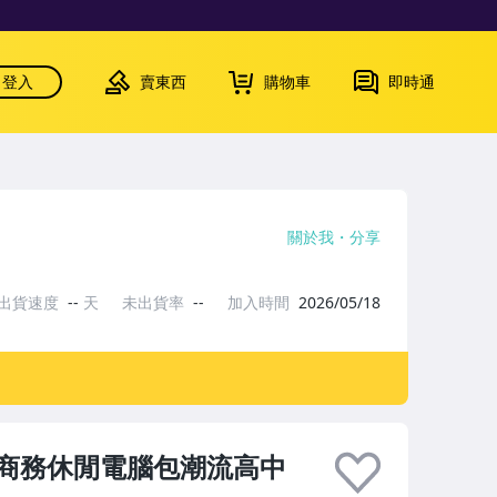
登入
賣東西
購物車
即時通
關於我
分享
出貨速度
--
天
未出貨率
--
加入時間
2026/05/18
商務休閒電腦包潮流高中