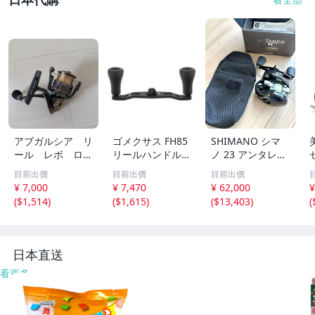
アブガルシア リ
ゴメクサス FH85
SHIMANO シマ
ール レボ ロケ
リールハンドル
ノ 23 アンタレス
ット2500S
ダイワ (Daiwa)
DC MD XG LEFT
目前出價
目前出價
目前出價
シマノ (Shiman
左ハンドル ベイ
¥ 7,000
¥ 7,470
¥ 62,000
¥
o) ベイトリール
トリール
(
$1,514
)
(
$1,615
)
(
$13,403
)
(
対応 カーボン製
ダブルハAP
日本直送
看更多