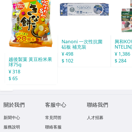
Nanoni 一次性抗菌
興和KO
砧板 補充裝
NTELI
號
¥ 498
¥ 1,386
越後製菓 黃豆粉米果
$ 102
$ 284
球75g
¥ 318
$ 65
關於我們
客服中心
聯絡我們
新聞中心
常見問答
人才招募
服務說明
聯絡客服