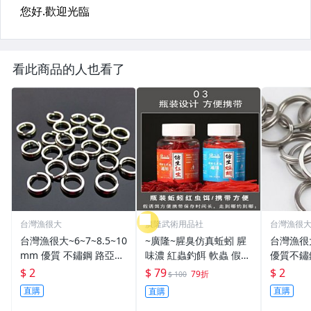
看此商品的人也看了
台灣漁很大
廣隆武術用品社
台灣漁很
台灣漁很大~6~7~8.5~10
~廣隆~腥臭仿真蚯蚓 腥
台灣漁很
mm 優質 不鏽鋼 路亞環
味濃 紅蟲釣餌 軟蟲 假蚯
優質不鏽
S型開口 扁平 打扁 打平
蚓 海魚餌 紅蟲 路亞餌
平 打扁 打平 路
$ 2
$ 79
$ 2
79折
$ 100
路亞 雙環 雙圈 強力
假餌 誘餌 仿生餌 擬餌
雙環 路亞環
直購
直購
直購
路亞軟餌
路亞環