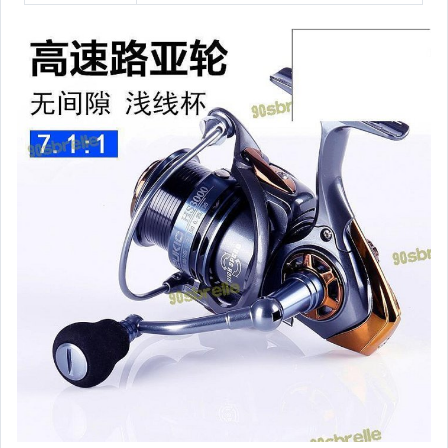
嬰幼兒與孕婦
汽機車精品百貨
居家、家具與園藝
玩具、模型與公仔
男性精品與服飾
偶像、球員卡與郵幣
女裝與服飾配件
手錶與飾品配件
女包精品與女鞋
家電與影音視聽