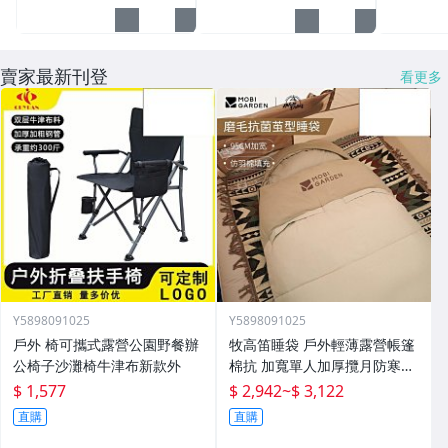
賣家最新刊登
看更多
Y5898091025
Y5898091025
戶外 椅可攜式露營公園野餐辦
牧高笛睡袋 戶外輕薄露營帳篷
公椅子沙灘椅牛津布新款外
棉抗 加寬單人加厚攬月防寒被
子
$ 1,577
$ 2,942
~
$ 3,122
直購
直購