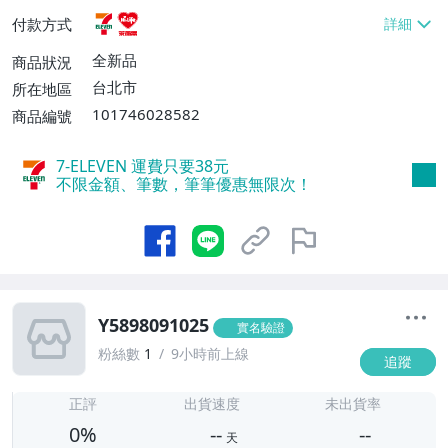
貨付款【免運費】
付款方式
全新品
商品狀況
台北市
所在地區
101746028582
商品編號
7-ELEVEN 運費只要
38
元
不限金額、筆數，筆筆優惠無限次！
Y5898091025
實名驗證
粉絲數
1
9小時前上線
追蹤
-
-
正評
出貨速度
未出貨率
0%
--
--
天