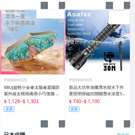
Y5898091025
Y5898091025
6BUJ超輕小金傘太陽傘遮陽防
新品大功率漁獵潛水燈水下作
紫外線女晴雨兩用小巧便攜 五
業照明燈磁控開關潛水深度50
折傘
米高流明
$ 1,128
~
$ 1,303
$ 740
~
$ 1,100
直購
直購
日本代購
看全部