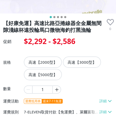
【好康免運】高速比路亞捲線器全金屬無間
0
隙淺線杯遠投輪馬口微物海釣打黑漁輪
$2,292 - $2,586
促銷
規格
高速【2000型】
高速【3000型】
高速【5000型】
數量
運費活動
運費抵用券
週末7-11免運
運費規則
7-ELEVEN取貨付款【免運費】、萊爾富取