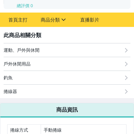
總評價
0
-
首頁主打
商品分類
直播影片
-
sign
2
運動、戶外與休閒
圖書/影音/文具
戶外休閒用品
古董、藝術與礦石
釣魚
手機、配件與通訊
美容保養與彩妝
捲線器
電腦、平板與周邊
商品資訊
相機、攝影與周邊
運動、戶外與休閒
捲線方式
手動捲線