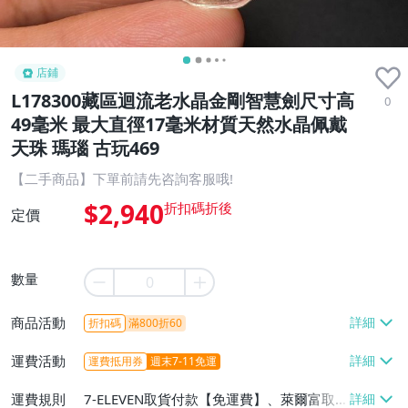
店鋪
L178300藏區迴流老水晶金剛智慧劍尺寸高
0
49毫米 最大直徑17毫米材質天然水晶佩戴
天珠 瑪瑙 古玩469
【二手商品】下單前請先咨詢客服哦!
$2,940
定價
數量
商品活動
折扣碼
滿800折60
運費活動
運費抵用券
週末7-11免運
運費規則
7-ELEVEN取貨付款【免運費】、萊爾富取