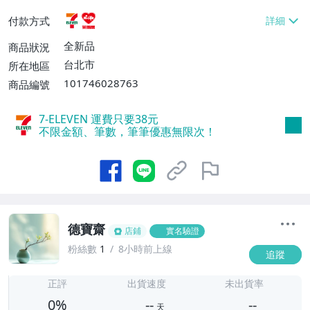
貨付款【免運費】
付款方式
全新品
商品狀況
台北市
所在地區
101746028763
商品編號
7-ELEVEN 運費只要
38
元
不限金額、筆數，筆筆優惠無限次！
德寶齋
店鋪
實名驗證
粉絲數
1
8小時前上線
追蹤
-
-
正評
出貨速度
未出貨率
0%
--
--
天