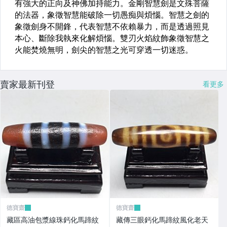
賣家最新刊登
看更多
德寶齋
德寶齋
藏區高油包漿線珠鈣化馬蹄紋
藏傳三眼鈣化馬蹄紋風化老天