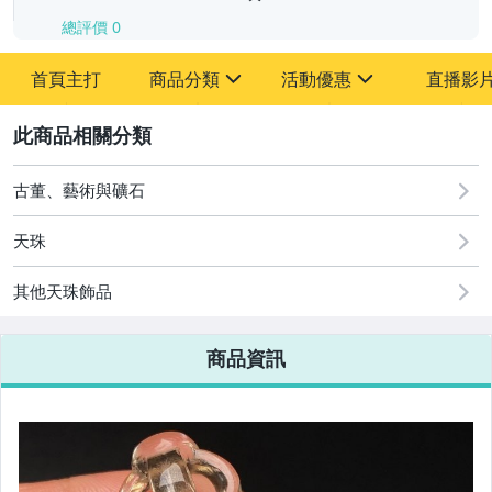
總評價
0
-
首頁主打
商品分類
活動優惠
直播影
-
sign
sign
其它
[全店] 追蹤本賣場立減60元【粉絲轉享】
2
古董、藝術與礦石
天珠
其他天珠飾品
商品資訊