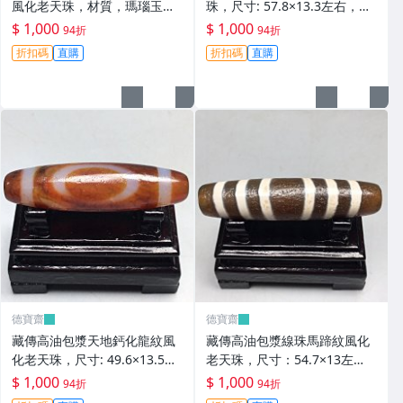
風化老天珠，材質，瑪瑙玉
珠，尺寸: 57.8×13.3左右，材
髓，尺寸：49.4×13左 天珠 瑪
質：瑪瑙，玉髓， 天珠 瑪瑙
$ 1,000
$ 1,000
94折
94折
瑙 硃砂【德寶齋】408
硃砂【德寶齋】407
折扣碼
直購
折扣碼
直購
德寶齋
德寶齋
藏傳高油包漿天地鈣化龍紋風
藏傳高油包漿線珠馬蹄紋風化
化老天珠，尺寸: 49.6×13.5左
老天珠，尺寸：54.7×13左
右，材質：瑪瑙， 天珠 瑪瑙
右，材質：瑪瑙，玉髓 天珠 瑪
$ 1,000
$ 1,000
94折
94折
硃砂【德寶齋】406
瑙 硃砂【德寶齋】405