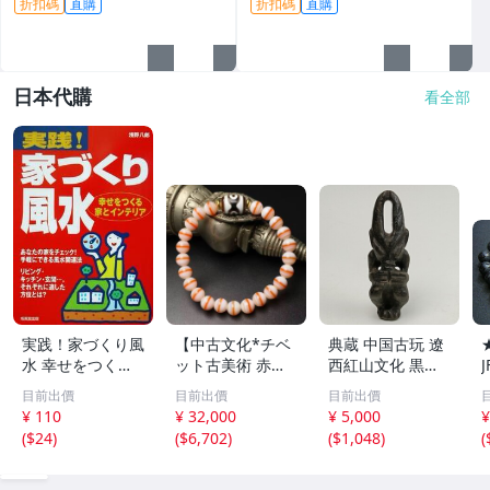
折扣碼
直購
折扣碼
直購
日本代購
看全部
実践！家づくり風
【中古文化*チベ
典蔵 中国古玩 遼
水 幸せをつくる
ット古美術 赤縞
西紅山文化 黒曜
家とインテリア/
天眼瑪瑙丸珠 天
石 黒皮玉 太陽神
目前出價
目前出價
目前出價
浅野八郎(著者)
地天珠組み合わせ
祈祷像 唐物 骨董
¥ 110
¥ 32,000
¥ 5,000
¥
ブレスレット 縞
品 古美術 古玉 彫
(
$24
)
(
$6,702
)
(
$1,048
)
(
瑪瑙 古玩 アンテ
刻 時代物 魔除け
ィーク お守り コ
古代風 守護像 置
レクション 腕輪
物