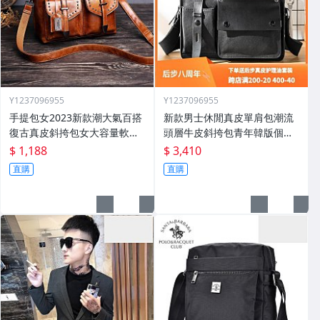
Y1237096955
Y1237096955
手提包女2023新款潮大氣百搭
新款男士休閒真皮單肩包潮流
復古真皮斜挎包女大容量軟皮
頭層牛皮斜挎包青年韓版個性
單肩大包
郵差揹包
$ 1,188
$ 3,410
直購
直購