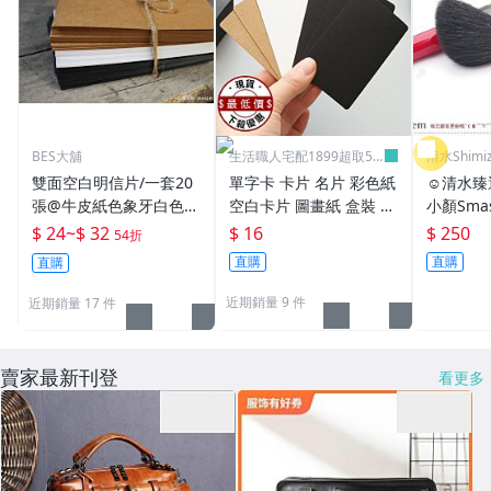
BES大舖
生活職人宅配1899超取59
清水Shim
9
雙面空白明信片/一套20
單字卡 卡片 名片 彩色紙
☺清水臻
張@牛皮紙色象牙白色黑
空白卡片 圖畫紙 盒裝 名
小顏Sma
色DIY手作迷必備手帳貼
片卡 塗鴉卡片 牛皮紙 美
塑顏刷 
$ 24
~
$ 32
$ 16
$ 250
54折
紙聖誕卡片
勞卡片 明信片 ♣生活職
場！af 
直購
直購
直購
人♣【K130】
近期銷量 9 件
近期銷量 17 件
賣家最新刊登
看更多