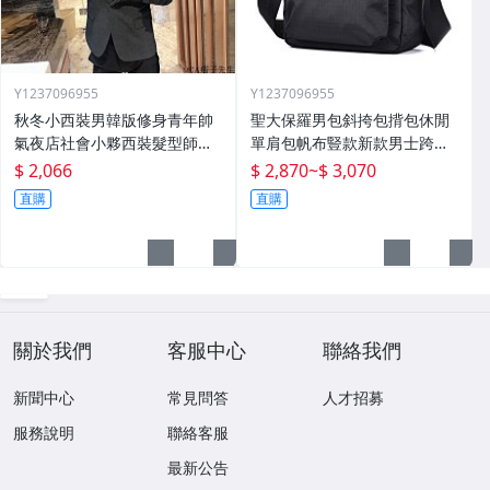
Y1237096955
Y1237096955
秋冬小西裝男韓版修身青年帥
聖大保羅男包斜挎包揹包休閒
氣夜店社會小夥西裝髮型師外
單肩包帆布豎款新款男士跨包
套潮
牛津布包
$ 2,066
$ 2,870
~
$ 3,070
直購
直購
關於我們
客服中心
聯絡我們
新聞中心
常見問答
人才招募
服務說明
聯絡客服
最新公告