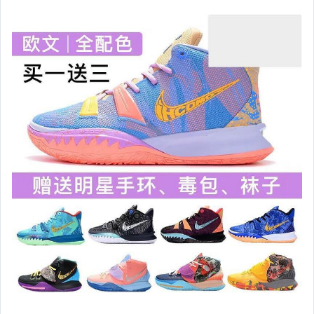
運動、戶外與休閒
嬰幼兒與孕婦
汽機車精品百貨
居家、家具與園藝
玩具、模型與公仔
男性精品與服飾
女裝與服飾配件
偶像、球員卡與郵幣
手錶與飾品配件
女包精品與女鞋
家電與影音視聽