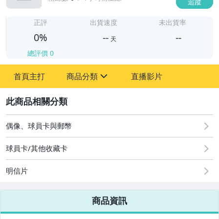
追蹤
-
-
正評
出貨速度
未出貨率
0%
--
--
天
總評價
0
-
首頁主打
商品分類
直播影片
-
sign
2
偶像、球員卡與郵幣
圖書/影音/文具
球員卡/其他收藏卡
古董、藝術與礦石
美容保養與彩妝
明信片
電腦、平板與周邊
商品資訊
相機、攝影與周邊