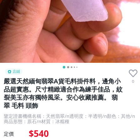
店鋪
嚴選天然緬甸翡翠A貨毛料掛件料，邊角小
0
品超實惠。尺寸精緻適合作為練手佳品，紋
裂美玉亦有獨特風采。安心收藏推薦。 翡
翠 毛料 頭飾
鑒定證書機構名稱：天然翡翠/n透明度：半透明/n顏色：其他/n
商品形態：原石/n材質：冰糯種
$540
定價