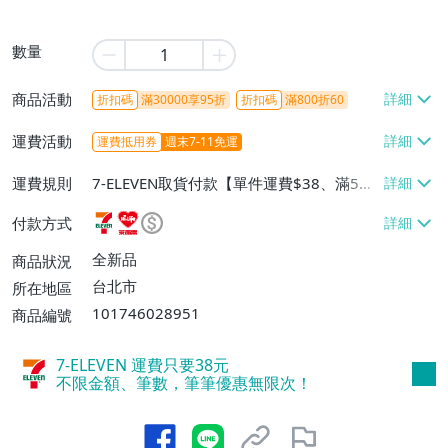
數量
商品活動
折扣碼
滿30000享95折
折扣碼
滿800折60
運費活動
運費抵用券
週末7-11免運
運費規則
7-ELEVEN取貨付款【單件運費$38、滿5件
或消費滿$1298免運費】、7-ELEVEN取貨
付款方式
不付款【免運費】、萊爾富取貨付款【單件
運費$60、滿5件或消費滿$1298免運
全新品
商品狀況
費】、宅配/貨運【單件運費$120、滿5件
台北市
所在地區
或消費滿$1598免運費】
101746028951
商品編號
7-ELEVEN 運費只要
38
元
不限金額、筆數，筆筆優惠無限次！