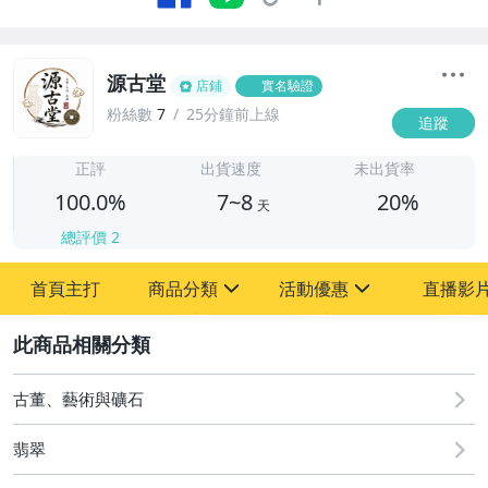
源古堂
店鋪
實名驗證
粉絲數
7
25分鐘前上線
追蹤
7
正評
出貨速度
未出貨率
100.0%
7~8
20%
天
總評價
2
首頁主打
商品分類
活動優惠
直播影
sign
sign
2
其它
[全店] 周年慶
[全店] 粉絲專享
古董、藝術與礦石
翡翠