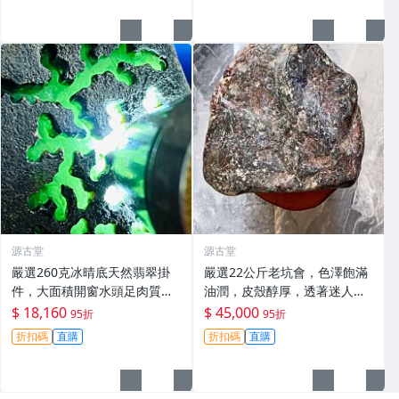
源古堂
源古堂
嚴選260克冰晴底天然翡翠掛
嚴選22公斤老坑會，色澤飽滿
件，大面積開窗水頭足肉質
油潤，皮殼醇厚，透著迷人的
細，適合收藏與佩戴 #翡翠 #
黃霧光澤 翡翠 A貨 玉石
$ 18,160
$ 45,000
95折
95折
天然翡翠 #A貨翡翠玉石
折扣碼
直購
折扣碼
直購