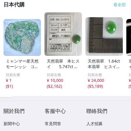
日本代購
看全部
ミャンマー産天然
天然翡翠 本ヒス
天然翡翠 1.64ct
モーシッシ コス
イ 5.747ct 日
本翡翠 ヒスイ
モクロア 翡翠輝
宝協ソーティン
ジェイダイト ル
目前出價
目前出價
目前出價
石 原石20.16g^
グ ルース
ース
¥ 1
¥ 10,000
¥ 24,000
¥
^激レア石^ ^
天然ひすい
(
$1
)
(
$2,162
)
(
$5,189
)
(
關於我們
客服中心
聯絡我們
新聞中心
常見問答
人才招募