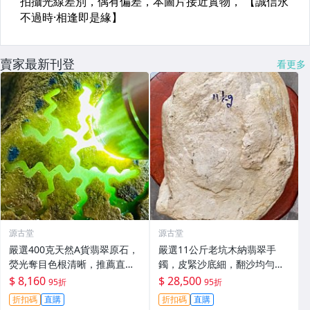
賣家最新刊登
看更多
源古堂
源古堂
嚴選400克天然A貨翡翠原石，
嚴選11公斤老坑木納翡翠手
熒光奪目色根清晰，推薦直接
鐲，皮緊沙底細，翻沙均勻，
把玩與雕刻，支持私人訂制取
適合收藏家鐲#翡翠 手鐲 玉石
$ 8,160
$ 28,500
95折
95折
件 翡翠原石 天然A貨 熒光翡翠
折扣碼
直購
折扣碼
直購