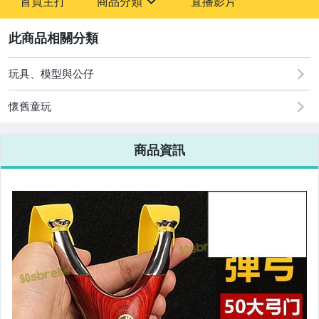
首頁主打
商品分類
直播影片
-
sign
2
玩具、模型與公仔
圖書/影音/文具
懷舊童玩
古董、藝術與礦石
手機、配件與通訊
商品資訊
美容保養與彩妝
電腦、平板與周邊
相機、攝影與周邊
運動、戶外與休閒
嬰幼兒與孕婦
汽機車精品百貨