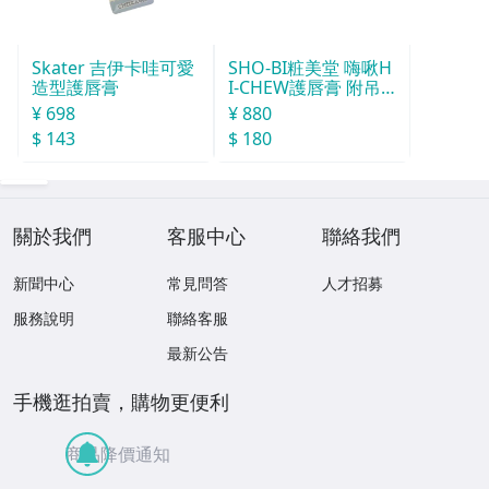
Skater 吉伊卡哇可愛
SHO-BI粧美堂 嗨啾H
造型護唇膏
I-CHEW護唇膏 附吊
飾(款式隨機)
¥ 698
¥ 880
$ 143
$ 180
關於我們
客服中心
聯絡我們
新聞中心
常見問答
人才招募
服務說明
聯絡客服
最新公告
手機逛拍賣，購物更便利
商品降價通知