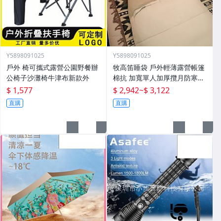
Y5898091025
Y5898091025
戶外 椅可攜式露營公園野餐辦
牧高笛睡袋 戶外輕薄露營帳篷
公椅子沙灘椅牛津布新款外
棉抗 加寬單人加厚攬月防寒被
子
$ 1,577
$ 2,942
~
$ 3,122
直購
直購