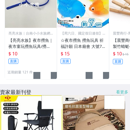
亮亮水族｜台南小小水族網
【周六日、國定假日連假】
晨豐商行-
路門市
不出貨
玩
【亮亮水族】夜市撈魚｜
☆夜市撈魚 撈魚玩具 祈
【晨豐商
夜市童玩撈魚玩具/撈魚
福許願 日本廟會 大號7c
製竹蜻蜓
框/撈魚網框（現貨藍
m 超可愛迷你小金魚 洗
製/保證
$ 10
$ 15
$ 10
$ 15
色；不含紙）。多件優惠
澡玩具 洗澡動物 新年禮
蜓-原色-
直購
直購
直購
物
近期銷量 121 件
賣家最新刊登
看更多