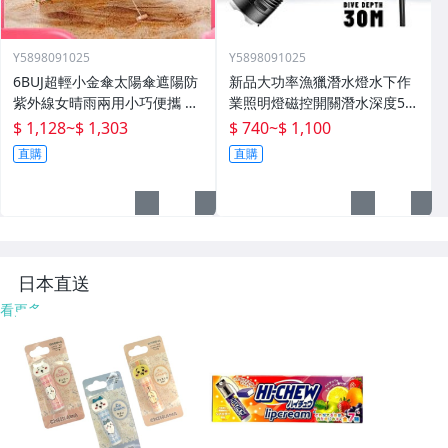
Y5898091025
Y5898091025
6BUJ超輕小金傘太陽傘遮陽防
新品大功率漁獵潛水燈水下作
紫外線女晴雨兩用小巧便攜 五
業照明燈磁控開關潛水深度50
折傘
米高流明
$ 1,128
~
$ 1,303
$ 740
~
$ 1,100
直購
直購
日本直送
看更多