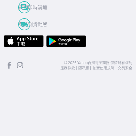
買賣即時溝通
商品到貨動態
APP Store
Google Play
facebook
Instagram
©
2026
Yahoo台灣電子商務 保留所有權利
服務條款
隱私權
拍賣使用規範
交易安全