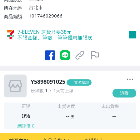
台北市
所在地區
101746029066
商品編號
7-ELEVEN 運費只要
38
元
不限金額、筆數，筆筆優惠無限次！
Y5898091025
實名驗證
粉絲數
1
1天前上線
追蹤
-
-
正評
出貨速度
未出貨率
0%
--
--
天
總評價
0
-