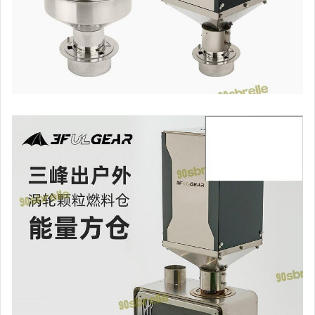
偶像、球員卡與郵幣
手錶與飾品配件
女包精品與女鞋
家電與影音視聽