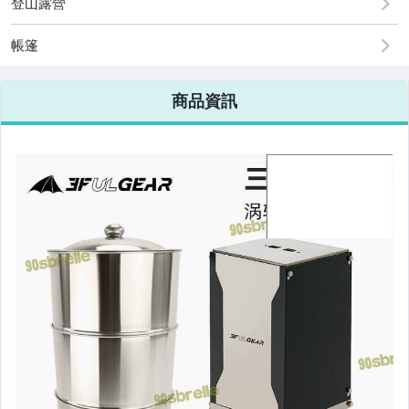
登山露營
手機、配件與通訊
美容保養與彩妝
帳篷
電腦、平板與周邊
商品資訊
相機、攝影與周邊
運動、戶外與休閒
嬰幼兒與孕婦
汽機車精品百貨
居家、家具與園藝
玩具、模型與公仔
男性精品與服飾
女裝與服飾配件