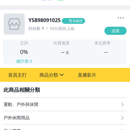
Y5898091025
實名驗證
粉絲數
1
56分鐘前上線
追蹤
-
-
正評
出貨速度
未出貨率
0%
--
--
天
總評價
0
-
首頁主打
商品分類
直播影片
-
sign
2
運動、戶外與休閒
圖書/影音/文具
戶外休閒用品
古董、藝術與礦石