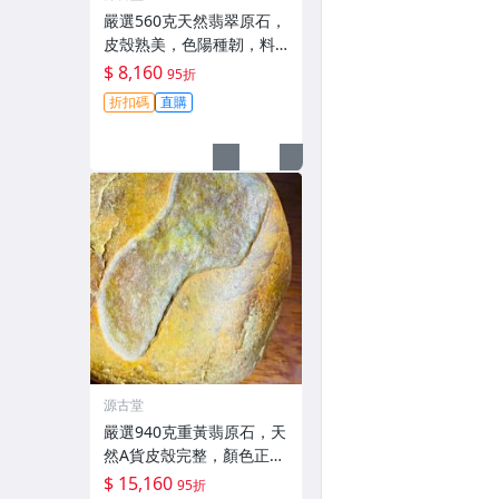
嚴選560克天然翡翠原石，
皮殼熟美，色陽種韌，料
子完整，打燈更顯珍稀，
$ 8,160
95折
空間寬闊適合打造手鐲或
折扣碼
直購
掛件，絕佳收藏選擇。 翡
翠 翡翠原石 A貨翡翠玉石
源古堂
嚴選940克重黃翡原石，天
然A貨皮殼完整，顏色正種
老肉細，料子乾淨無裂，
$ 15,160
95折