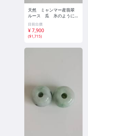
天然 ミャンマー産翡翠
ルース 瓜 氷のように透
き通る 17ｘ8.5ｘ2.4ｍ
目前出價
ｍ 3.5ct と 17.6ｘ11
¥ 7,900
ｘ2.8ｍｍ 4.5ct 穴なし
(
$1,715
)
260805