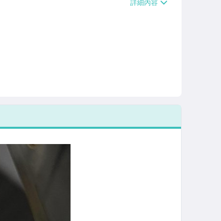
/貨運【單件運費$120、滿5件或消費滿