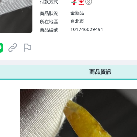
付款方式
或消費滿$1298免運費】、宅配
$1598免運費】
全新品
商品狀況
台北市
所在地區
101746029491
商品編號
7-ELEVEN 運費只要
38
元
不限金額、筆數，筆筆優惠無限次！
商品資訊