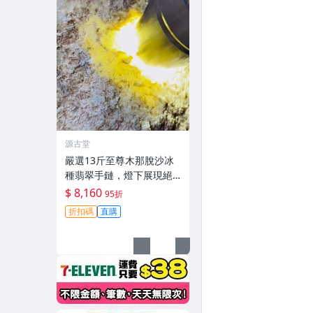
源古堂
嚴選13斤至尊木那脫沙冰
種翡翠手鏈，燈下展現絕
佳水頭與色韻，精緻美態
$ 8,160
95折
令人愛不釋手，適合收藏
折扣碼
直購
或佩戴A貨翡翠#翡翠 #天
然翡翠 #A貨翡翠玉石