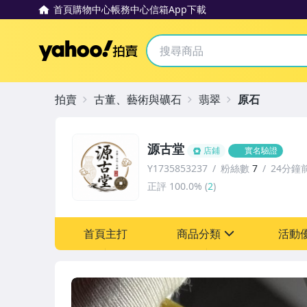
首頁
購物中心
帳務中心
信箱
App下載
Yahoo拍賣
拍賣
古董、藝術與礦石
翡翠
原石
源古堂
店鋪
實名驗證
Y1735853237
粉絲數
7
24分鐘
正評
100.0%
(
2
)
首頁主打
商品分類
活動
sign
其它
[全店] 周年慶
[全店] 粉絲專享