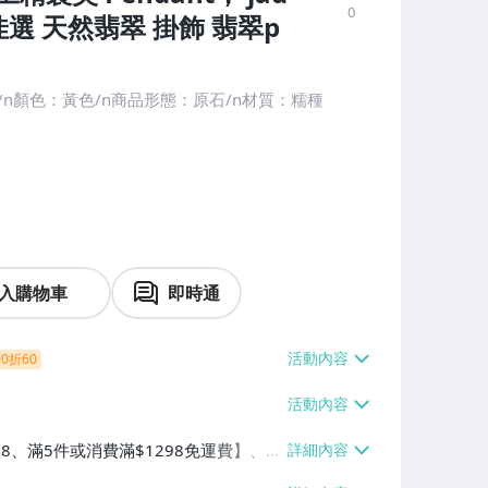
0
選 天然翡翠 掛飾 翡翠p
n顏色：黃色/n商品形態：原石/n材質：糯種
入購物車
即時通
0折60
38、滿5件或消費滿$1298免運費】、7-
、萊爾富取貨付款【單件運費$60、滿5件