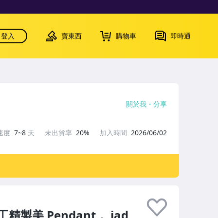
登入
賣東西
購物車
即時通
關於我
分享
速度
7~8
天
未出貨率
20%
加入時間
2026/06/02
美 Pendant， jad