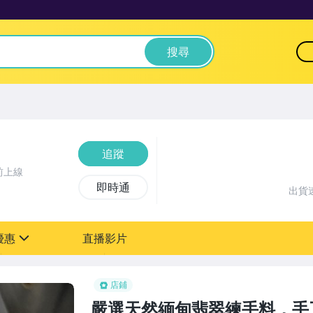
搜尋
追蹤
前上線
即時通
出貨
優惠
直播影片
sign
店鋪
嚴選天然緬甸翡翠練手料，手工精製