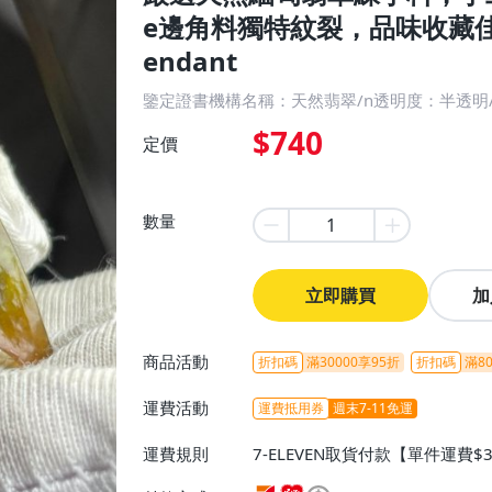
e邊角料獨特紋裂，品味收藏佳
endant
鑒定證書機構名稱：天然翡翠/n透明度：半透明/
$740
定價
數量
立即購買
加
商品活動
折扣碼
滿30000享95折
折扣碼
滿80
運費活動
運費抵用券
週末7-11免運
運費規則
7-ELEVEN取貨付款【單件運費$
ELEVEN取貨不付款【免運費】