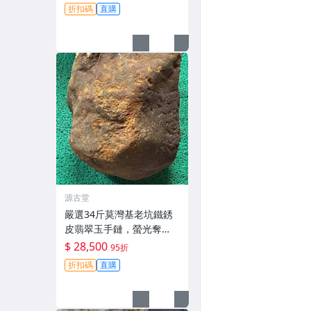
適合製作手鐲或掛件，收
折扣碼
直購
藏佳。黃翡 翡翠 原石
源古堂
嚴選34斤莫灣基老坑鐵銹
皮翡翠玉手鏈，螢光奪
目，膠質飽滿，表面無
$ 28,500
95折
損，堅韌耐用，適合把玩
折扣碼
直購
收藏冰種手鏈#翡翠 #A貨
翡翠 #把玩礦石