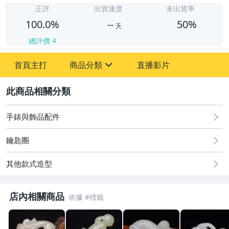
-
正評
出貨速度
未出貨率
100.0%
--
50%
天
總評價
4
首頁主打
商品分類
直播影片
sign
圖書/影音/文具
2
古董、藝術與礦石
手錶與飾品配件
居家、家具與園藝
鑰匙圈
偶像、球員卡與郵幣
其他款式造型
手錶與飾品配件
店內相關商品