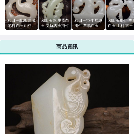
和田玉鳳鳥 舊藏
和田玉佩 羊脂白
和田玉掛件 馬形
和田玉掛件 羊
老料 白玉山料
玉 文玩古玉掛件
掛件 羊脂白玉
白玉 山料 古玉
文玩古玉 36g
山料 55g 7.6cm
山料 文玩古玉
文玩 5x5x1.2c
5.1cm
5.3cm 53g
42g
商品資訊