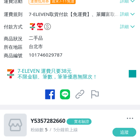
運費活動
運費抵用券
週末7-11免運
運費規則
7-ELEVEN取貨付款【免運費】、萊爾富取
貨付款【免運費】、宅配/貨運【免運費】
付款方式
二手品
商品狀況
台北市
所在地區
101746029787
商品編號
7-ELEVEN 運費只要
38
元
不限金額、筆數，筆筆優惠無限次！
Y5357282660
實名驗證
粉絲數
5
5分鐘前上線
追蹤
-