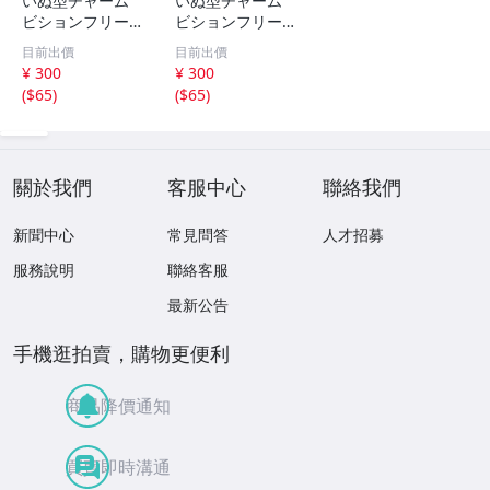
いぬ型チャーム
いぬ型チャーム
ビションフリーゼ
ビションフリーゼ
アクセサリー キ
アクセサリー キ
目前出價
目前出價
ーホルダー ペア
ーホルダー ペア
¥ 300
¥ 300
思い出
思い出
(
$65
)
(
$65
)
關於我們
客服中心
聯絡我們
新聞中心
常見問答
人才招募
服務說明
聯絡客服
最新公告
手機逛拍賣，購物更便利
商品降價通知
買賣即時溝通