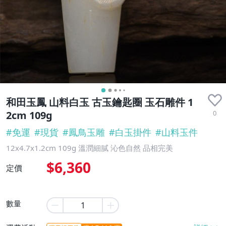
和田玉鳳 山料白玉 古玉鑰匙圈 玉石雕件 1
0
2cm 109g
#
免運
#
現貨
#
鳳鳥玉雕
#
白玉掛件
#
山料玉件
12x4.7x1.2cm 109g 溫潤細膩 沁色自然 品相完美
$6,360
定價
數量