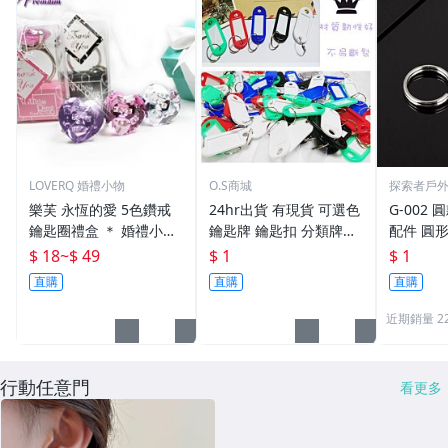
LOVERQ 婚禮小物
O.S商城
探索者戶
樂芙 永恆的愛 5色鑽戒
24hr出貨 有現貨 可選色
G-002 圓
鑰匙圈禮盒 ＊ 婚禮小物
鑰匙牌 鑰匙扣 分類牌鎖
配件 圓
二次進場 工商禮贈品 戒
匙 分類牌 塑膠鑰匙牌 鑰
鑰匙圈 
$ 18
~
$ 49
$ 1
$ 1
指鑰匙圈 鑽石鑰匙扣 大
匙扣 號碼牌 分類牌 標記
單個鑰匙
直購
直購
直購
鑽戒 送客禮 活動贈品
鑰匙吊牌 掛牌
近期銷量 2
行動任意門
看更多