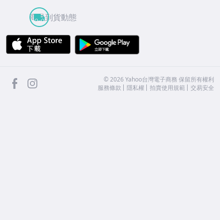
商品到貨動態
APP Store
Google Play
facebook
Instagram
©
2026
Yahoo台灣電子商務 保留所有權利
服務條款
隱私權
拍賣使用規範
交易安全