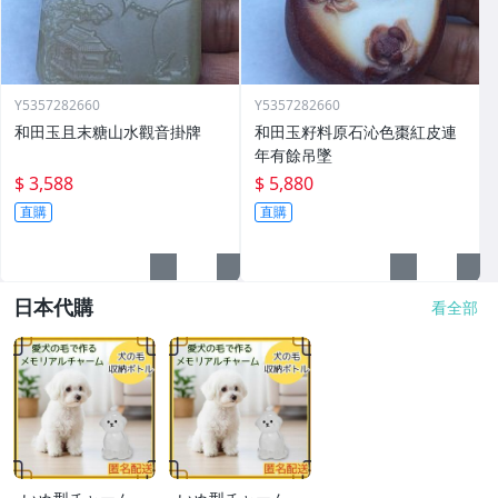
Y5357282660
Y5357282660
和田玉且末糖山水觀音掛牌
和田玉籽料原石沁色棗紅皮連
年有餘吊墜
$ 3,588
$ 5,880
直購
直購
日本代購
看全部