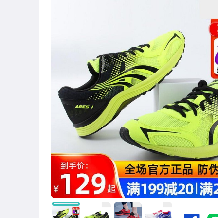
圖書/影音/文具
古董、藝術與礦石
美容保養與彩妝
電腦、平板與周邊
相機、攝影與周邊
運動、戶外與休閒
嬰幼兒與孕婦
汽機車精品百貨
居家、家具與園藝
玩具、模型與公仔
男性精品與服飾