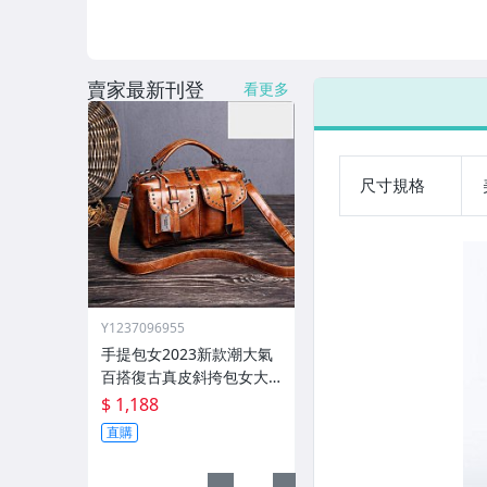
賣家最新刊登
看更多
尺寸規格
Y1237096955
手提包女2023新款潮大氣
百搭復古真皮斜挎包女大
容量軟皮單肩大包
$ 1,188
直購