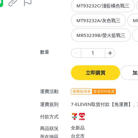
MT93232C/淺藍橘色戰三
MT93232A/灰色戰三
M
MR53239B/螢火藍戰三
數量
立即購買
加
運費活動
運費抵用券
驚喜$99免運
運費規則
7-ELEVEN取貨付款【免運費
付款方式
全新品
商品狀況
台北市
所在地區