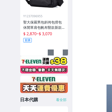
Y1237096955
聖大保羅男包斜挎包揹包
休閒單肩包帆布豎款新款
男士跨包牛津布包
$ 2,870
~
$ 3,070
直購
日本代購
看全部