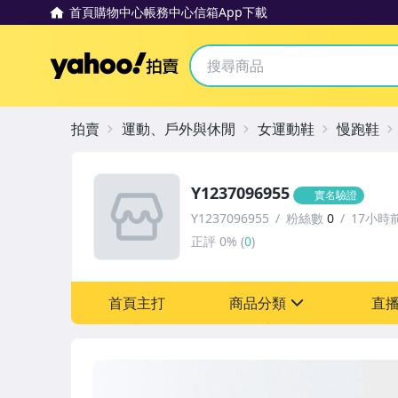
首頁
購物中心
帳務中心
信箱
App下載
Yahoo拍賣
拍賣
運動、戶外與休閒
女運動鞋
慢跑鞋
Y1237096955
實名驗證
Y1237096955
粉絲數
0
17小時
正評
0%
(
0
)
首頁主打
商品分類
直
sign