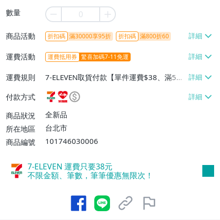
數量
商品活動
折扣碼
滿30000享95折
折扣碼
滿800折60
運費活動
運費抵用券
驚喜加碼7-11免運
運費規則
7-ELEVEN取貨付款【單件運費$38、滿5件
或消費滿$1298免運費】、7-ELEVEN取貨
付款方式
不付款【免運費】、萊爾富取貨付款【單件
運費$60、滿5件或消費滿$1298免運
全新品
商品狀況
費】、宅配/貨運【單件運費$120、滿5件
台北市
所在地區
或消費滿$1598免運費】
101746030006
商品編號
7-ELEVEN 運費只要
38
元
不限金額、筆數，筆筆優惠無限次！