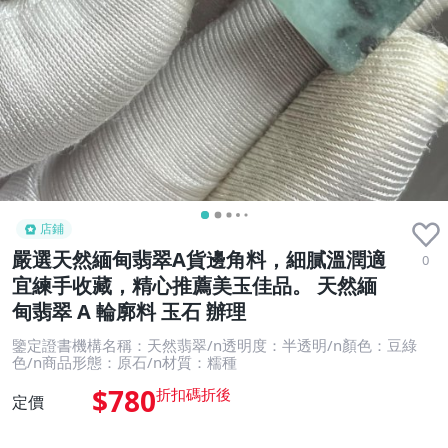
店鋪
嚴選天然緬甸翡翠A貨邊角料，細膩溫潤適
0
宜練手收藏，精心推薦美玉佳品。 天然緬
甸翡翠 A 輪廓料 玉石 辦理
鑒定證書機構名稱：天然翡翠/n透明度：半透明/n顏色：豆綠
色/n商品形態：原石/n材質：糯種
$780
定價