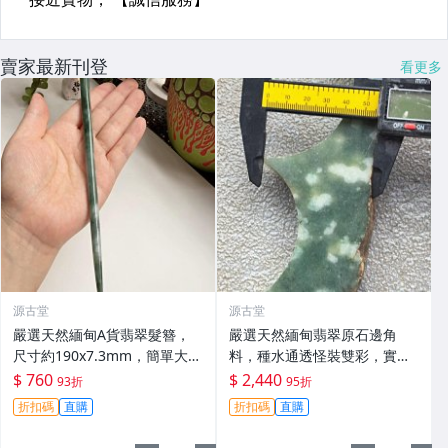
賣家最新刊登
看更多
源古堂
源古堂
嚴選天然緬甸A貨翡翠髮簪，
嚴選天然緬甸翡翠原石邊角
尺寸約190x7.3mm，簡單大方
料，種水通透怪裝雙彩，實拍
適合收藏。翡翠、髮簪、收藏
呈現無修圖，重483克。品相
$ 760
$ 2,440
93折
95折
如圖，完美主義慎拍。 天然翡
折扣碼
直購
折扣碼
直購
翠、怪裝雙彩、緬甸翡翠