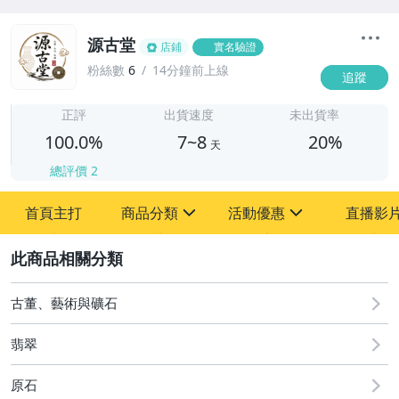
源古堂
店鋪
實名驗證
粉絲數
6
14分鐘前上線
追蹤
7
正評
出貨速度
未出貨率
100.0%
7~8
20%
天
總評價
2
首頁主打
商品分類
活動優惠
直播影
sign
sign
2
其它
[全店] 周年慶
[全店] 粉絲專享
古董、藝術與礦石
翡翠
原石