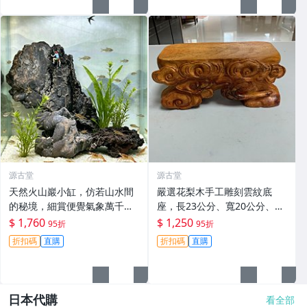
源古堂
源古堂
天然火山巖小缸，仿若山水間
嚴選花梨木手工雕刻雲紋底
的秘境，細賞便覺氣象萬千。
座，長23公分、寬20公分、高
適合收藏與佈置。洪荒氣勢 瀟
10公分，適合奇石、茶具、小
$ 1,760
$ 1,250
95折
95折
湘風味 層巒疊嶂
型藝術品搭配。實物美照展現
折扣碼
直購
折扣碼
直購
精緻工藝。 花梨木 雲紋 奇石
日本代購
看全部