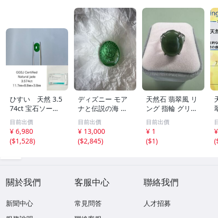
ひすい 天然 3.5
ディズニー モア
天然石 翡翠風 リ
74ct 宝石ソーテ
ナと伝説の海 テ
ング 指輪 グリー
ィング付き 11.7
フィティの心 新
ン系 ヴィンテー
目前出價
目前出價
目前出價
㎜×8.8㎜×3.8㎜
品 未開封
ジアクセサリー
¥ 6,980
¥ 13,000
¥ 1
¥
ルース（ 裸石 ）
(
$1,528
)
(
$2,845
)
(
$1
)
(
Y10181SA
2
關於我們
客服中心
聯絡我們
新聞中心
常見問答
人才招募