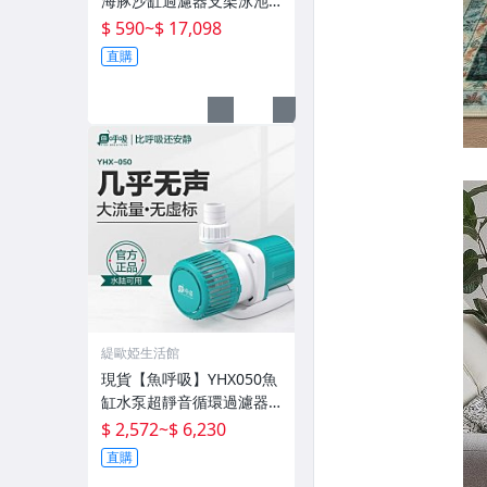
海豚沙缸過濾器支架泳池
泳池砂缸水泵機組
$ 590
~
$ 17,098
直購
緹歐婭生活館
現貨【魚呼吸】YHX050魚
缸水泵超靜音循環過濾器
魚池潛水底吸變頻水陸
$ 2,572
~
$ 6,230
直購