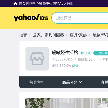
首頁
購物中心
帳務中心
信箱
App下載
Yahoo拍賣
拍賣
居家、家具與園藝
寢具/家飾
地毯/墊
緹歐婭生活館
店鋪
實名驗
Y7253876855
粉絲數
57
1小時
正評
100.0%
(
24
)
首頁主打
商品分類
直
sign
其它