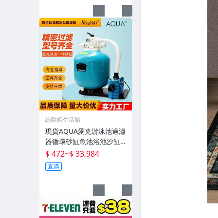
緹歐婭生活館
現貨AQUA愛克游泳池過濾
器循環砂缸魚池浴池沙缸
水泵一體機水處理設備
$ 472
~
$ 33,984
直購