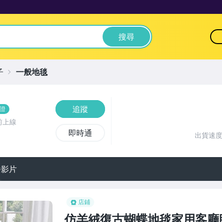
搜尋
子
一般地毯
追蹤
證
前上線
即時通
出貨速
播影片
店鋪
仿羊絨復古蝴蝶地毯家用客廳