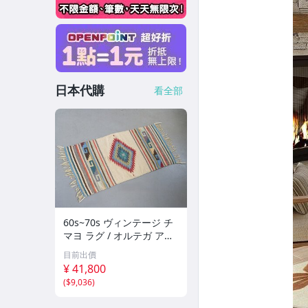
日本代購
看全部
60s~70s ヴィンテージ チ
マヨ ラグ / オルテガ アメ
リカ アンティーク マット
目前出價
カーペット 絨毯 アンティ
¥ 41,800
ーク インテリア #710-60-
(
$9,036
)
039-506