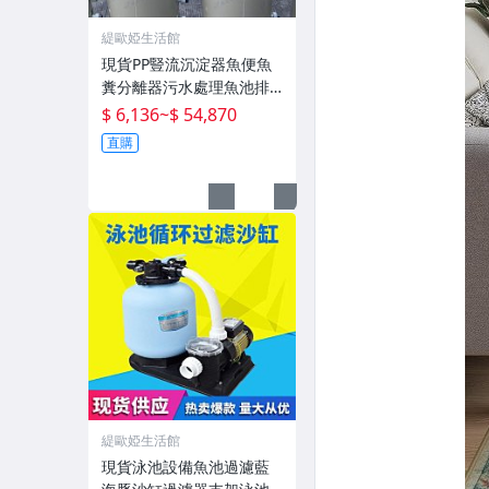
緹歐婭生活館
現貨PP豎流沉淀器魚便魚
糞分離器污水處理魚池排
污化水產殖設備
$ 6,136
~
$ 54,870
直購
緹歐婭生活館
現貨泳池設備魚池過濾藍