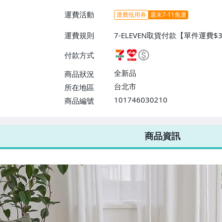
運費活動
運費抵用券
週末7-11免運
運費規則
7-ELEVEN取貨付款【單件運費
付款【單件運費$60、消費滿$9
付款方式
全新品
商品狀況
台北市
所在地區
101746030210
商品編號
7-ELEVEN 運費只要
38
元
不限金額、筆數，筆筆優惠無限次！
商品資訊