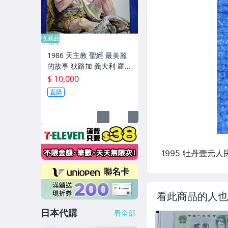
收藏品
165
1986 天主教 聖經 最美麗
的故事 狄路加 義大利 羅馬
印製 Bible's Most Beautif
$ 10,000
ul Stories Roma Italy
直購
看此商品的人也
日本代購
看全部