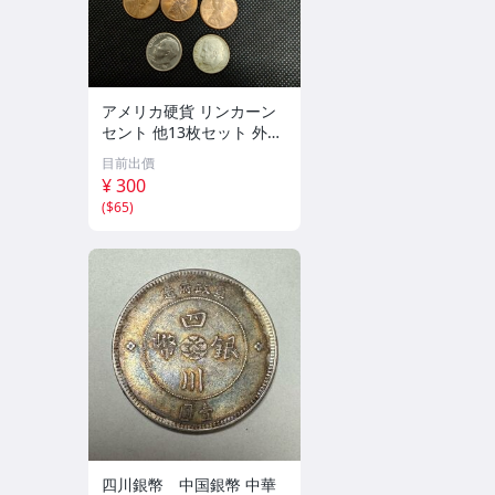
アメリカ硬貨 リンカーン
セント 他13枚セット 外国
コイン 古銭 コレクション
目前出價
¥ 300
(
$65
)
四川銀幣 中国銀幣 中華