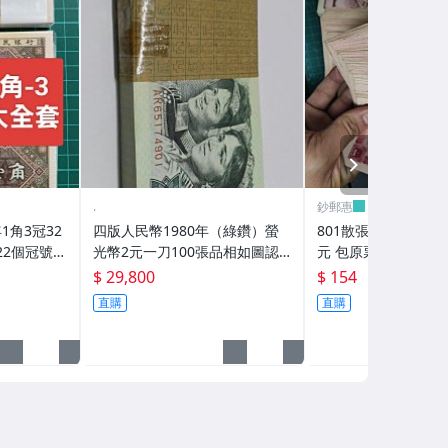
NEXT
.
鈔郵惠
年1角3冠32
四版人民幣1980年（綠鑽）螢
801散張 第四版人民幣 1980年1
22個冠號各
光幣2元一刀100張品相如圖認
元 包原票 品相:流通品 具體品如
3 壹角
同再下標 腰帶有裂（不含腳
圖/視頻 2.8一張 10
$ 29,800
$ 154
套人民幣
架）
直購
直購