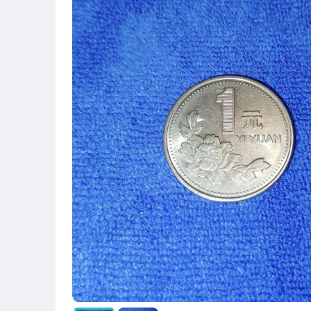
圖書/影音/文具
古董、藝術與礦石
手機、配件與通訊
電腦、平板與周邊
電玩遊戲與主機
運動、戶外與休閒
嬰幼兒與孕婦
汽機車精品百貨
玩具、模型與公仔
居家、家具與園藝
男性精品與服飾
收藏品