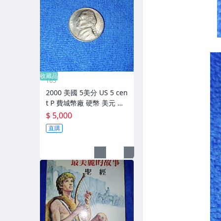
收藏品
165
2000 美國 5美分 US 5 cen
t P 費城幣廠 硬幣 美元 美
金 USD nickel coin
$ 5,000
直購