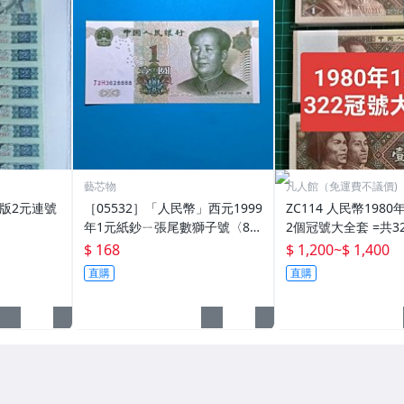
藝芯物
凡人館（免運費不議價)
年版2元連號
［05532］「人民幣」西元1999
ZC114 人民幣1980
年1元紙鈔ㄧ張尾數獅子號〈88
2個冠號大全套 =共3
88〉(全新/無折/如圖)真保
一張 尾3同 99新 8001-
$ 168
$ 1,200
~
$ 1,400
第四版人民幣 第四
直購
直購