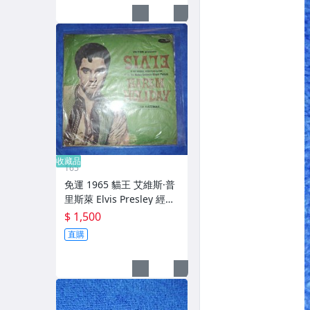
收藏品
165
免運 1965 貓王 艾維斯·普
里斯萊 Elvis Presley 經典
音樂電影 哈雷姆假期 Hare
$ 1,500
m Holiday 電影原聲 黑膠
直購
唱片