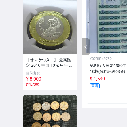
PREV
Y0256549730
【オマケつき！】 最高鑑
定 2016 中国 10元 申年 猿
第四版人民幣1980
バイメタル NGC MS69PL
10枚(保粹評級68分)
目前出價
プルーフライク 初期発行
$ 1,530
¥ 8,000
金猴春ラベル アンティー
(
$1,730
)
直購
クコイン