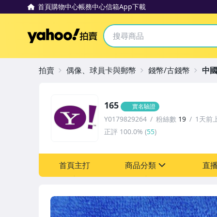
首頁
購物中心
帳務中心
信箱
App下載
Yahoo拍賣
拍賣
偶像、球員卡與郵幣
錢幣/古錢幣
中
165
實名驗證
Y0179829264
粉絲數
19
1天前
正評
100.0%
(
55
)
首頁主打
商品分類
直
sign