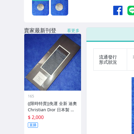
偶像、球員卡與郵幣
手錶與飾品配件
女包精品與女鞋
賣家最新刊登
看更多
家電與影音視聽
流通發行
形式狀況
165
((限時特賣))免運 全新 迪奧
Christian Dior 日本製 刺
繡男休閒襪 紳士襪 西裝薄
$ 2,000
棉襪 高支數薄棉
直購