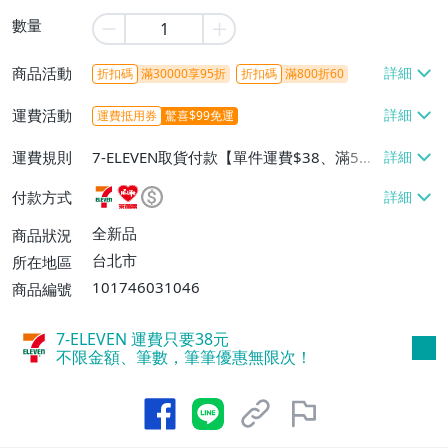
數量
商品活動
折扣碼
滿30000享95折
折扣碼
滿800折60
運費活動
運費抵用券
驚喜$99免運
運費規則
7-ELEVEN取貨付款【單件運費$38、滿5件
或消費滿$1298免運費】、7-ELEVEN取貨
付款方式
不付款【免運費】、萊爾富取貨付款【單件
運費$60、滿5件或消費滿$1298免運
全新品
商品狀況
費】、宅配/貨運【單件運費$120、滿5件
台北市
所在地區
或消費滿$1598免運費】
101746031046
商品編號
7-ELEVEN 運費只要
38
元
不限金額、筆數，筆筆優惠無限次！