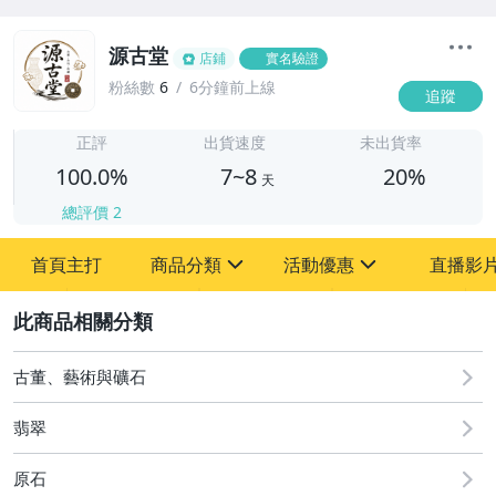
源古堂
店鋪
實名驗證
粉絲數
6
6分鐘前上線
追蹤
7
正評
出貨速度
未出貨率
100.0%
7~8
20%
天
總評價
2
首頁主打
商品分類
活動優惠
直播影
sign
sign
2
其它
[全店] 周年慶
[全店] 粉絲專享
古董、藝術與礦石
翡翠
原石