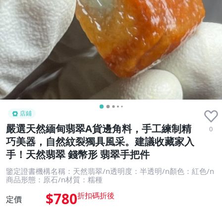
店鋪
嚴選天然緬甸翡翠A貨邊角料，手工練制精
0
巧美器，自然紋裂獨具風采。建議收藏家入
手！天然翡翠 錢幣形 翡翠手把件
鑒定證書機構名稱：天然翡翠/n透明度：半透明/n顏色：紅色/n
商品形態：原石/n材質：糯種
$780
定價