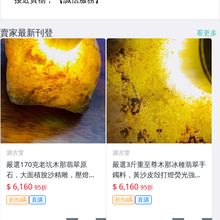
賣家最新刊登
看更多
源古堂
源古堂
嚴選170克老坑木那翡翠原
嚴選3斤重至尊木那冰種翡翠手
石，大面積脫沙精雕，壓燈通
鐲料，黃沙皮殻打燈熒光強
透無雜質，油性佳冰種特級，
烈，水頭極佳，種水化開石型
$ 6,160
$ 6,160
95折
95折
適合收藏與鑽刻#翡翠 #老坑玉
規整，皮殼完整無損。適合做
折扣碼
直購
折扣碼
直購
#冰種翡翠
手鐲、掛件或雕刻，保留原礦
狀態。 翡翠 A貨