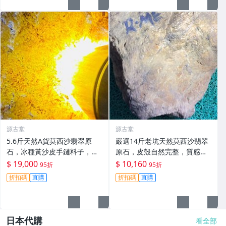
源古堂
源古堂
5.6斤天然A貨莫西沙翡翠原
嚴選14斤老坑天然莫西沙翡翠
石，冰種黃沙皮手鏈料子，水
原石，皮殼自然完整，質感
頭佳適合打造掛件或手鏈 莫西
佳，狀態上乘，適合打造手鍊
$ 19,000
$ 10,160
95折
95折
沙 手鏈 料子
或精品收藏 A貨翡翠 翡翠原石
折扣碼
直購
折扣碼
直購
天然料型
日本代購
看全部