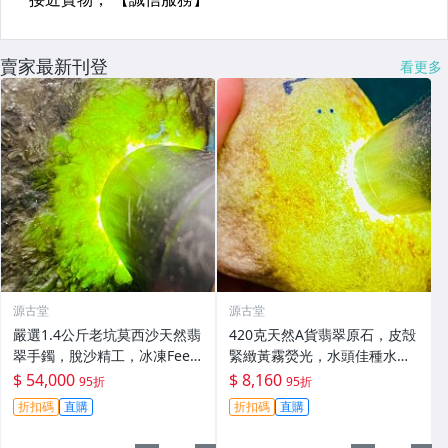
賣家最新刊登
看更多
源古堂
源古堂
嚴選1.4公斤老坑莫西沙天然翡
420克天然A貨翡翠原石，皮殻
翠手鐲，脫沙精工，冰凍Feel
緊緻黃霧熒光，水頭佳種水
足，熒光璀璨，保真收藏級#
足，適合手鐲掛件把件，新料
$ 54,000
$ 8,160
95折
95折
翡翠 #天然翡翠 #A貨翡翠玉石
未加工，保存完美好檢測。 天
折扣碼
直購
折扣碼
直購
然A貨翡翠 手鐲 材質