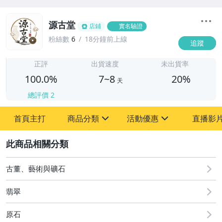
源古堂
店鋪
實名驗證
粉絲數
6
18分鐘前上線
追蹤
7
正評
出貨速度
未出貨率
100.0%
7~8
20%
天
總評價
2
首頁主打
商品分類
活動優惠
直播影
sign
sign
2
其它
[全店] 周年慶
[全店] 粉絲專享
古董、藝術與礦石
翡翠
原石