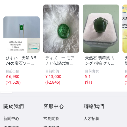
ひすい 天然 3.5
ディズニー モア
天然石 翡翠風 リ
74ct 宝石ソーテ
ナと伝説の海 テ
ング 指輪 グリー
ィング付き 11.7
フィティの心 新
ン系 ヴィンテー
目前出價
目前出價
目前出價
㎜×8.8㎜×3.8㎜
品 未開封
ジアクセサリー
¥ 6,980
¥ 13,000
¥ 1
¥
ルース（ 裸石 ）
(
$1,528
)
(
$2,845
)
(
$1
)
(
Y10181SA
2
關於我們
客服中心
聯絡我們
新聞中心
常見問答
人才招募