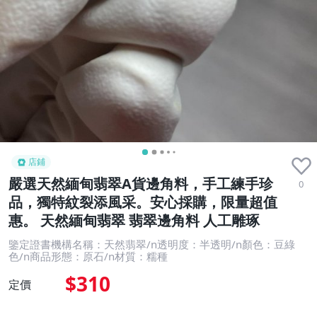
店鋪
嚴選天然緬甸翡翠A貨邊角料，手工練手珍
0
品，獨特紋裂添風采。安心採購，限量超值
惠。 天然緬甸翡翠 翡翠邊角料 人工雕琢
鑒定證書機構名稱：天然翡翠/n透明度：半透明/n顏色：豆綠
色/n商品形態：原石/n材質：糯種
$310
定價