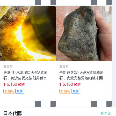
源古堂
源古堂
嚴選4斤木那場口天然A貨原
全新嚴選2斤天然A貨翡翠原
石，黃沙皮熒光強烈美種水手
石，皮殼完整質地細膩未開
鐲掛件料子，形體規整待工，
料，保存良好，適合雕刻優美
$ 6,160
$ 5,160
95折
95折
支持檢測未動皮殼，沙粒感足
手鐲，壓手感人品相佳 天然A
折扣碼
直購
折扣碼
直購
細節私聊。 原石未動 皮殼完整
貨翡翠 碧玉 手鐲原料
水頭好
日本代購
看全部