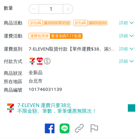
數量
商品活動
折扣碼
滿30000享95折
折扣碼
滿800折60
運費活動
運費抵用券
驚喜加碼7-11免運
運費規則
7-ELEVEN取貨付款【單件運費$38、滿5件
或消費滿$1298免運費】、7-ELEVEN取貨
付款方式
不付款【免運費】、萊爾富取貨付款【單件
運費$60、滿5件或消費滿$1298免運
全新品
商品狀況
費】、宅配/貨運【單件運費$120、滿5件
台北市
所在地區
或消費滿$1598免運費】
101746031139
商品編號
7-ELEVEN 運費只要
38
元
不限金額、筆數，筆筆優惠無限次！