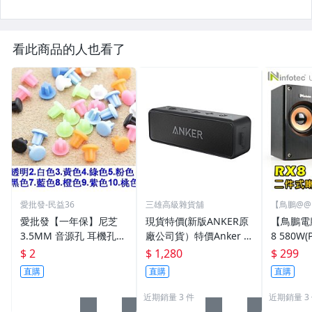
看此商品的人也看了
愛批發-民益36
三雄高級雜貨舖
【鳥鵬@
愛批發【一年保】尼芝
現貨特價(新版ANKER原
【鳥鵬電腦】
3.5MM 音源孔 耳機孔
廠公司貨）特價Anker s
8 580W(P
防水 防銹 防塵塞【十色
oundcore 2 藍芽喇叭 2
道 US
$ 2
$ 1,280
$ 299
可選-台灣製】手機 電腦
4小時續航 IPX7防水 低
S288 
直購
直購
直購
筆電 家電 保護蓋
音加強 可串連用雙聲道
播放 5.0
近期銷量 3 件
近期銷量 3