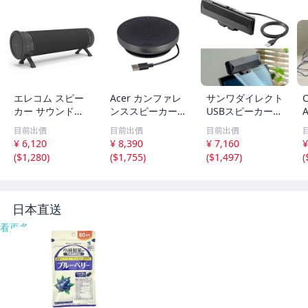
エレコム スピー
Acer カンファレ
サンワダイレクト
カー サウンドバ
ンススピーカー A
USBスピーカー
A
ー風 [有線/Bluet
SK130 スピーカ
サウンドバー ク
目前出價
目前出價
目前出價
ooth両対応] PC T
ーフォン 会議用
リップ式 自立可
¥ 6,120
¥ 8,390
¥ 7,160
¥
V スマホ タブレ
マイク スピーカ
能 コンパクト 6
(
$1,280
)
(
$1,755
)
(
$1,497
)
(
ットに behav ブ
ー 一体型 双方向
W パッシブラジ
ラッkt
通話 USBマイkt
エーター内蔵 400
-Skt
日本直送
看更多