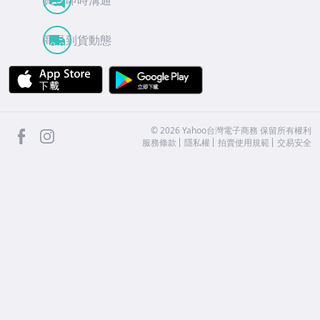
商品到貨動態
APP Store
Google Play
facebook
Instagram
©
2026
Yahoo台灣電子商務 保留所有權利
服務條款
隱私權
拍賣使用規範
交易安全