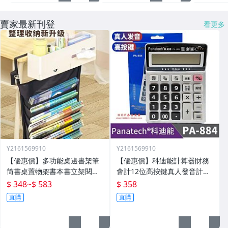
賣家最新刊登
看更多
Y2161569910
Y2161569910
【優惠價】多功能桌邊書架筆
【優惠價】科迪能計算器財務
筒書桌置物架書本書立架閱讀
會計12位高按鍵真人發音計算
架桌面神器整理
機財務會計用PA-884
$ 348
~
$ 583
$ 358
直購
直購