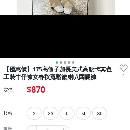
【優惠價】175高個子加長美式高腰卡其色
0
工裝牛仔褲女春秋寬鬆微喇叭闊腿褲
$870
定價
規格
S
XS
L
M
XL
數量