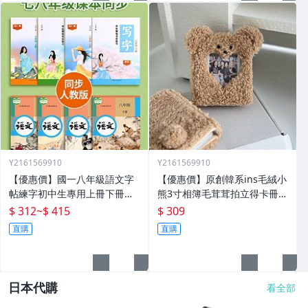
Y2161569910
Y2161569910
【優惠價】國一八年級語文字
【優惠價】原創韓系ins毛絨小
帖練字初中生專用上冊下冊同
熊3寸相簿毛茸茸拍立得卡冊專
步人教版練字帖九年級衡水體
輯小卡追星收納冊
$ 312
~
$ 415
$ 309
鋼筆正楷楷體初一每日一練中
直購
直購
學生中文臨摹硬筆書
日本代購
看全部