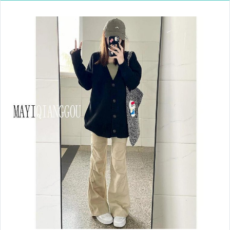
電腦、平板與周邊
相機、攝影與周邊
運動、戶外與休閒
電玩遊戲與主機
嬰幼兒與孕婦
汽機車精品百貨
居家、家具與園藝
玩具、模型與公仔
男性精品與服飾
偶像、球員卡與郵幣
女裝與服飾配件