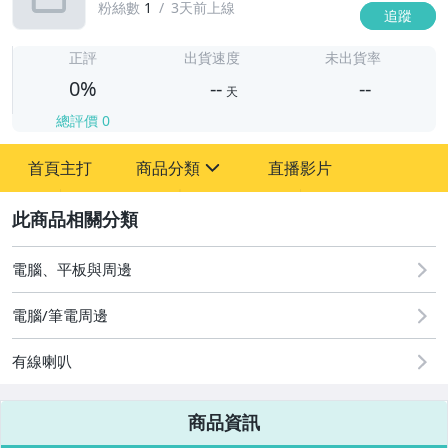
粉絲數
1
3天前上線
追蹤
-
-
正評
出貨速度
未出貨率
0%
--
--
天
總評價
0
-
首頁主打
商品分類
直播影片
-
sign
2
電腦、平板與周邊
圖書/影音/文具
電腦/筆電周邊
古董、藝術與礦石
有線喇叭
手機、配件與通訊
美容保養與彩妝
商品資訊