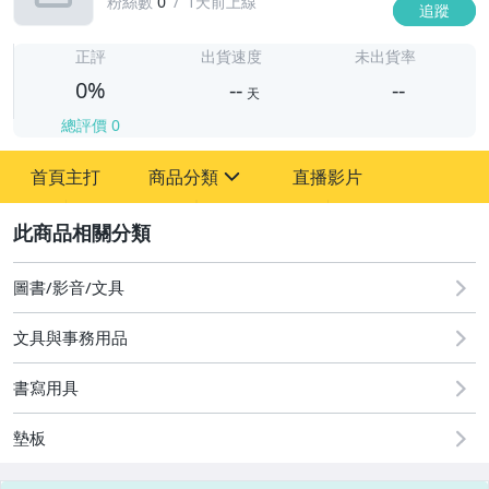
粉絲數
0
1天前上線
追蹤
-
-
正評
出貨速度
未出貨率
0%
--
--
天
總評價
0
-
首頁主打
商品分類
直播影片
-
sign
2
圖書/影音/文具
圖書/影音/文具
文具與事務用品
古董、藝術與礦石
書寫用具
手機、配件與通訊
美容保養與彩妝
墊板
電腦、平板與周邊