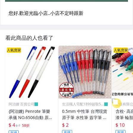
看此商品的人也看了
人氣賣家
人氣賣家
阿治嬤 百貨公司
生活職人宅配1899超取59
定佳有限公司
9
{阿治嬤} Penrote 筆樂
0.5mm 中性筆 台灣現貨
含稅- 高
承儀 NO.6506自動 原子
原子筆 水性筆 簽字筆 原
漆筆 輪胎
筆 贈品筆 廣告筆 0.5m
珠筆 鋼珠筆 批發 文具
補漆 12
$ 4
$ 2
$ 10
58折
$ 7
m
學生 辦公用品 生活職人
直購
直購
直購