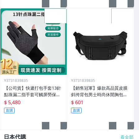
Y3731839835
Y3731839835
【公司貨】快遞打包手套13針
【銷售冠軍】爆款高品質皮膜
點珠漏二指手套可觸屏勞保止
斜挎背包男士時尚休閒胸包外
滑外賣騎行手套定製
出方便單肩斜挎包
$ 5,480
$ 601
直購
直購
日本代購
看全部