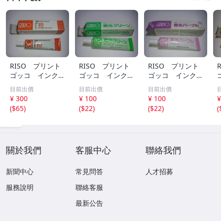
RISO プリント
RISO プリント
RISO プリント
ゴッコ インク
ゴッコ インク
ゴッコ インク
橙 新品未使用品
蛍光グリーン 新
蛍光パープル 新
目前出價
目前出價
目前出價
品未使用品
品未使用品
¥ 300
¥ 100
¥ 100
¥
(
$65
)
(
$22
)
(
$22
)
(
關於我們
客服中心
聯絡我們
新聞中心
常見問答
人才招募
服務說明
聯絡客服
最新公告