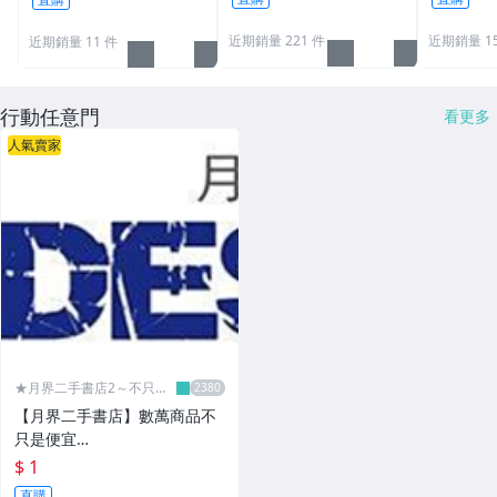
【B072】
近期銷量 221 件
近期銷量 15
近期銷量 11 件
行動任意門
看更多
人氣賣家
★月界二手書店2～不只是
便宜...★
【月界二手書店】數萬商品不
只是便宜…
$ 1
直購