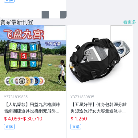
賣家最新刊登
看更多
Y3731839835
Y3731839835
【人氣爆款】飛盤九宮格訓練
【五星好評】健身包幹溼分離
習網團建道具投擲網兜飛盤架
男短途旅行女大容量遊泳手提
戶外運動拓展遊戲
包大獨立鞋倉
$ 4,099
~
$ 30,710
$ 1,260
直購
直購