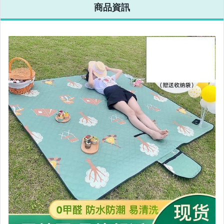
商品資訊
相機、攝影與周邊
運動、戶外與休閒
嬰幼兒與孕婦
汽機車精品百貨
居家、家具與園藝
玩具、模型與公仔
男性精品與服飾
女裝與服飾配件
偶像、球員卡與郵幣
手錶與飾品配件
女包精品與女鞋