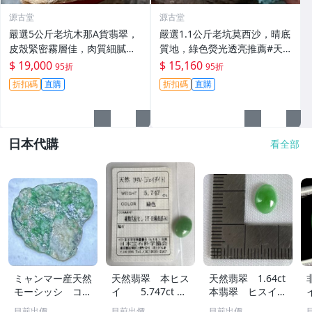
源古堂
源古堂
嚴選5公斤老坑木那A貨翡翠，
嚴選1.1公斤老坑莫西沙，晴底
皮殼緊密霧層佳，肉質細膩足
質地，綠色熒光透亮推薦#天
料優質，適合打造手鐲收藏精
然翡翠 A貨 翡翠玉石
$ 19,000
$ 15,160
95折
95折
品。 A貨翡翠 玉石 手鐲
折扣碼
直購
折扣碼
直購
日本代購
看全部
ミャンマー産天然
天然翡翠 本ヒス
天然翡翠 1.64ct
モーシッシ コス
イ 5.747ct 日
本翡翠 ヒスイ
モクロア 翡翠輝
宝協ソーティン
ジェイダイト ル
目前出價
目前出價
目前出價