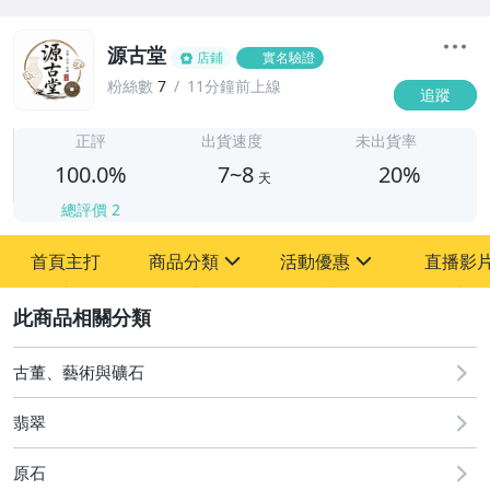
源古堂
店鋪
實名驗證
粉絲數
7
11分鐘前上線
追蹤
7
正評
出貨速度
未出貨率
100.0%
7~8
20%
天
總評價
2
首頁主打
商品分類
活動優惠
直播影
sign
sign
2
其它
[全店] 周年慶
[全店] 粉絲專享
古董、藝術與礦石
翡翠
原石