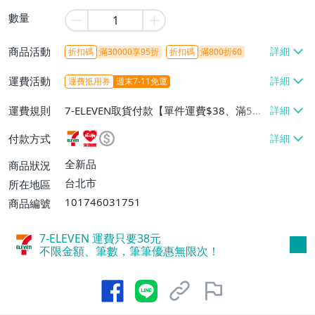
數量
商品活動
折扣碼
滿30000享95折
折扣碼
滿800折60
運費活動
運費抵用券
週末7-11免運
運費規則
7-ELEVEN取貨付款【單件運費$38、滿5件
或消費滿$1298免運費】、7-ELEVEN取貨
付款方式
不付款【免運費】、萊爾富取貨付款【單件
運費$60、滿5件或消費滿$1298免運
全新品
商品狀況
費】、宅配/貨運【單件運費$120、滿5件
台北市
所在地區
或消費滿$1598免運費】
101746031751
商品編號
7-ELEVEN 運費只要
38
元
不限金額、筆數，筆筆優惠無限次！