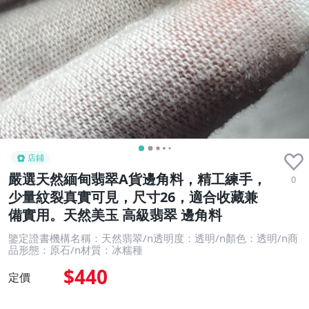
店鋪
嚴選天然緬甸翡翠A貨邊角料，精工練手，
0
少量紋裂真實可見，尺寸26，適合收藏兼
備實用。天然美玉 高級翡翠 邊角料
鑒定證書機構名稱：天然翡翠/n透明度：透明/n顏色：透明/n商
品形態：原石/n材質：冰糯種
$440
定價