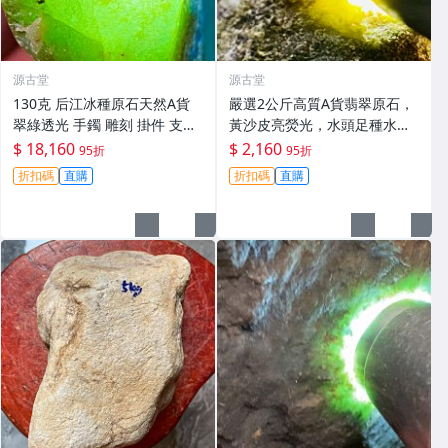
源古堂
源古堂
130克 后江冰種原石天然A貨
嚴選2公斤高質A貨翡翠原石，
翠綠透光 手鐲 雕刻 掛件 支持
黃沙皮亮熒光，水頭足種水佳
檢測
手鏈原料 玉石收藏 會卡玉
$ 18,160
$ 2,160
95折
95折
折扣碼
直購
折扣碼
直購