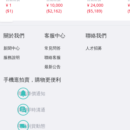
石 原石20.16g^
グ ルース
ース
¥ 1
¥ 10,000
¥ 24,000
¥
^激レア石^ ^
天然ひすい
(
$1
)
(
$2,162
)
(
$5,189
)
(
關於我們
客服中心
聯絡我們
新聞中心
常見問答
人才招募
服務說明
聯絡客服
最新公告
手機逛拍賣，購物更便利
商品降價通知
買賣即時溝通
商品到貨動態