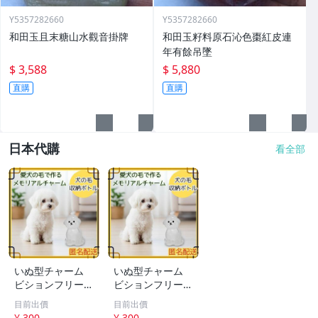
Y5357282660
Y5357282660
和田玉且末糖山水觀音掛牌
和田玉籽料原石沁色棗紅皮連
年有餘吊墜
$ 3,588
$ 5,880
直購
直購
日本代購
看全部
いぬ型チャーム
いぬ型チャーム
ビションフリーゼ
ビションフリーゼ
アクセサリー キ
アクセサリー キ
目前出價
目前出價
ーホルダー ペア
ーホルダー ペア
¥ 300
¥ 300