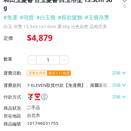
0
g
#
免運
#
現貨
#
白玉簪
#
長款髮飾
#
玉簪吊墜
白玉 吊墜 13.3x3.1x1.0cm 重36g 沁色自然 品相完美
$4,879
定價
數量
運費活動
運費抵用券
週末7-11免運
運費規則
7-ELEVEN取貨付款【免運費】、萊爾富取
貨付款【免運費】、宅配/貨運【免運費】
付款方式
二手品
商品狀況
台北市
所在地區
101746031755
商品編號