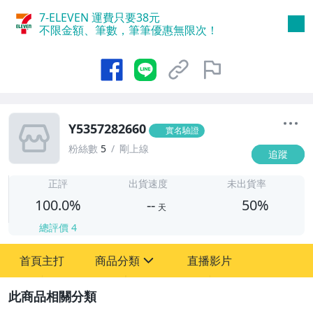
7-ELEVEN 運費只要
38
元
不限金額、筆數，筆筆優惠無限次！
Y5357282660
實名驗證
粉絲數
5
剛上線
追蹤
-
-
正評
出貨速度
未出貨率
100.0%
--
50%
天
總評價
4
首頁主打
商品分類
直播影片
sign
圖書/影音/文具
2