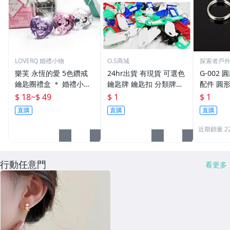
LOVERQ 婚禮小物
O.S商城
探索者戶
樂芙 永恆的愛 5色鑽戒
24hr出貨 有現貨 可選色
G-002 圓
鑰匙圈禮盒 ＊ 婚禮小物
鑰匙牌 鑰匙扣 分類牌鎖
配件 圓
二次進場 工商禮贈品 戒
匙 分類牌 塑膠鑰匙牌 鑰
鑰匙圈 
$ 18
~
$ 49
$ 1
$ 1
指鑰匙圈 鑽石鑰匙扣 大
匙扣 號碼牌 分類牌 標記
單個鑰匙
直購
直購
直購
鑽戒 送客禮 活動贈品
鑰匙吊牌 掛牌
近期銷量 2
行動任意門
看更多