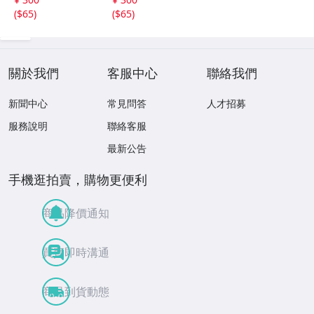
思い出
思い出
(
$65
)
(
$65
)
關於我們
客服中心
聯絡我們
新聞中心
常見問答
人才招募
服務說明
聯絡客服
最新公告
手機逛拍賣，購物更便利
商品降價通知
買賣即時溝通
商品到貨動態