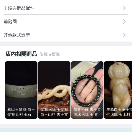
古董、藝術與礦石
手錶與飾品配件
居家、家具與園藝
鑰匙圈
偶像、球員卡與郵幣
其他款式造型
手錶與飾品配件
店內相關商品
和田玉髮簪 白玉
髮簪 和田玉髮簪
黑青手鍊 青玉直
羊脂白玉童子
髮簪 山料玉石
白玉山料 古玉文
切珠 和田玉 青
件 和田玉山料
14cm 44g
玩 13cm 39g 細
海格爾木
古玉玉器 7.8c
膩溫潤
8x9mm 22顆 啞
99g
光