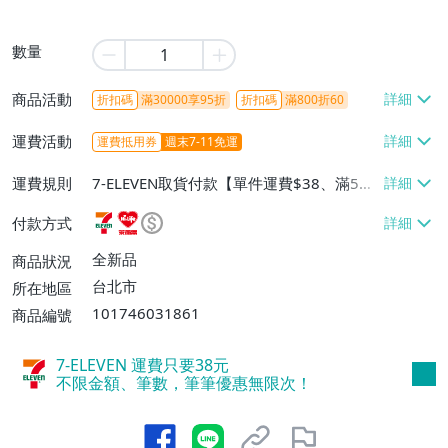
數量
商品活動
折扣碼
滿30000享95折
折扣碼
滿800折60
運費活動
運費抵用券
週末7-11免運
運費規則
7-ELEVEN取貨付款【單件運費$38、滿5件
或消費滿$1298免運費】、7-ELEVEN取貨
付款方式
不付款【免運費】、萊爾富取貨付款【單件
運費$60、滿5件或消費滿$1298免運
全新品
商品狀況
費】、宅配/貨運【單件運費$120、滿5件
台北市
所在地區
或消費滿$1598免運費】
101746031861
商品編號
7-ELEVEN 運費只要
38
元
不限金額、筆數，筆筆優惠無限次！