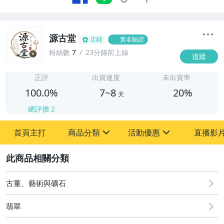
源古堂
店鋪
實名驗證
粉絲數
7
23分鐘前上線
追蹤
7
正評
出貨速度
未出貨率
100.0%
7~8
20%
天
總評價
2
首頁主打
商品分類
活動優惠
直播影
sign
sign
2
其它
[全店] 周年慶
[全店] 粉絲專享
古董、藝術與礦石
翡翠