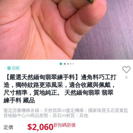
店鋪
【嚴選天然緬甸翡翠練手料】邊角料巧工打
0
造，獨特紋路更添風采，適合收藏與佩戴，
尺寸精準，質地純正。 天然緬甸翡翠 翡翠
練手料 藏品
鑒定證書機構名稱：天然翡翠/n鑒定機構：國家珠寶玉石質量監
督檢驗中心/n商品形態：原石/n材質：其他
$2,060
定價