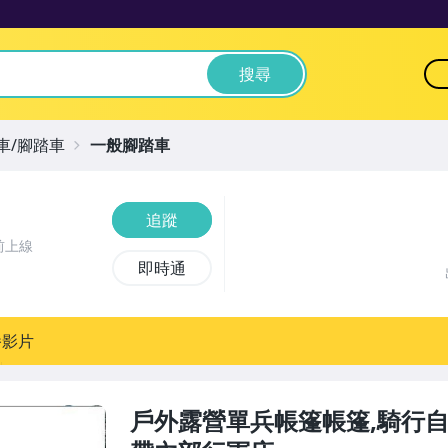
搜尋
車/腳踏車
一般腳踏車
追蹤
前上線
即時通
播影片
戶外露營單兵帳篷帳篷,騎行自