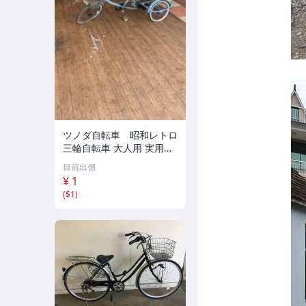
ツノダ自転車 昭和レトロ
三輪自転車 大人用 実用車
レストアベース
目前出價
¥ 1
(
$1
)