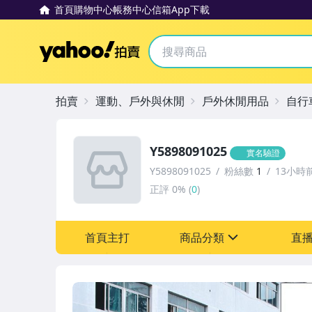
首頁
購物中心
帳務中心
信箱
App下載
Yahoo拍賣
拍賣
運動、戶外與休閒
戶外休閒用品
自行
Y5898091025
實名驗證
Y5898091025
粉絲數
1
13小時
正評
0%
(
0
)
首頁主打
商品分類
直
sign