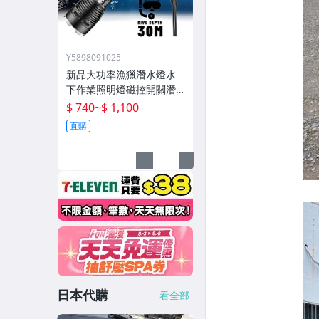
Y5898091025
新品大功率漁獵潛水燈水
下作業照明燈磁控開關潛
水深度50米高流明
$ 740
~
$ 1,100
直購
日本代購
看全部