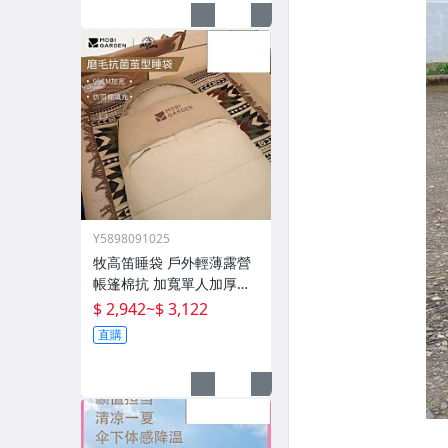
Y5898091025
牧高笛睡袋 戶外輕薄露營
帳篷棉抗 加寬單人加厚攬
月防寒被子
$ 2,942
~
$ 3,122
直購