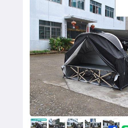
圖書/影音/文具
古董、藝術與礦石
手機、配件與通訊
美容保養與彩妝
電腦、平板與周邊
相機、攝影與周邊
運動、戶外與休閒
嬰幼兒與孕婦
汽機車精品百貨
居家、家具與園藝
玩具、模型與公仔