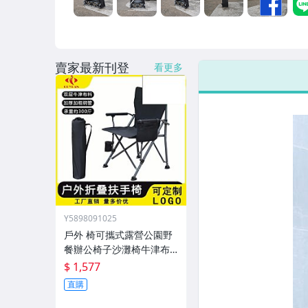
男性精品與服飾
女裝與服飾配件
賣家最新刊登
偶像、球員卡與郵幣
看更多
手錶與飾品配件
女包精品與女鞋
家電與影音視聽
Y5898091025
戶外 椅可攜式露營公園野
餐辦公椅子沙灘椅牛津布
新款外
$ 1,577
直購