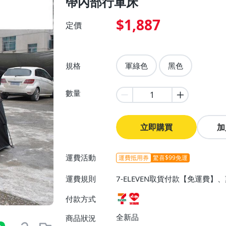
帶內部行軍床
$1,887
定價
規格
軍綠色
黑色
數量
立即購買
加
運費活動
運費抵用券
驚喜$99免運
運費規則
7-ELEVEN取貨付款【免運費
付款方式
全新品
商品狀況