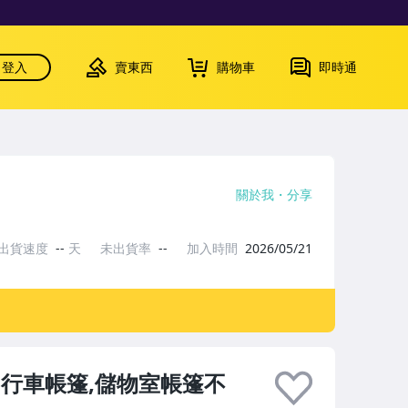
登入
賣東西
購物車
即時通
關於我
分享
出貨速度
--
天
未出貨率
--
加入時間
2026/05/21
行車帳篷,儲物室帳篷不