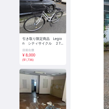
引き取り限定商品 Legio
n シティサイクル ２7
インチ シマノ6段変速 LE
目前出價
Dライト 現状品 10166
¥ 8,000
833-46240
(
$1,736
)