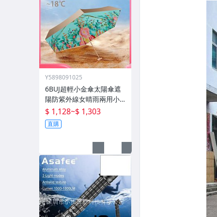
Y5898091025
6BUJ超輕小金傘太陽傘遮
陽防紫外線女晴雨兩用小
巧便攜 五折傘
$ 1,128
~
$ 1,303
直購