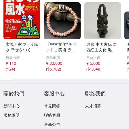
実践！家づくり風
【中古文化*チベ
典蔵 中国古玩 遼
水 幸せをつくる
ット古美術 赤縞
西紅山文化 黒曜
家とインテリア/
天眼瑪瑙丸珠 天
石 黒皮玉 太陽神
目前出價
目前出價
目前出價
浅野八郎(著者)
地天珠組み合わせ
祈祷像 唐物 骨董
¥ 110
¥ 32,000
¥ 5,000
¥
ブレスレット 縞
品 古美術 古玉 彫
(
$24
)
(
$6,702
)
(
$1,048
)
(
瑪瑙 古玩 アンテ
刻 時代物 魔除け
ィーク お守り コ
古代風 守護像 置
レクション 腕輪
物
】
關於我們
客服中心
聯絡我們
新聞中心
常見問答
人才招募
服務說明
聯絡客服
最新公告