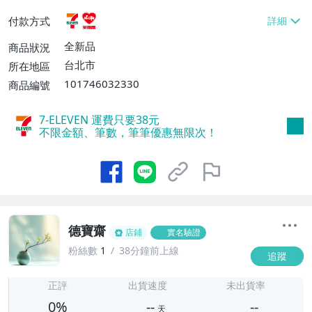
貨付款【免運費】
付款方式
全新品
商品狀況
台北市
所在地區
101746032330
商品編號
7-ELEVEN 運費只要
38
元
不限金額、筆數，筆筆優惠無限次！
德寶齋
店鋪
實名驗證
粉絲數
1
38分鐘前上線
追蹤
-
-
正評
出貨速度
未出貨率
0%
--
--
天