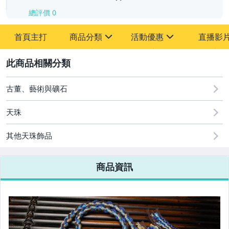
總評價
0
-
首頁主打
商品分類
活動優惠
直播影
-
sign
sign
其它
[全店] 追蹤本賣場立減60元【粉絲轉享】
2
古董、藝術與礦石
天珠
其他天珠飾品
商品資訊