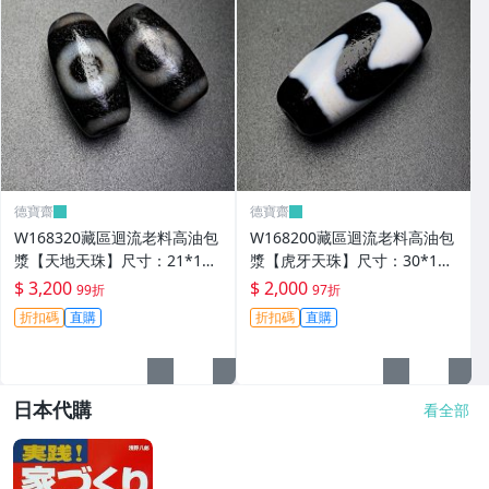
德寶齋
德寶齋
W168320藏區迴流老料高油包
W168200藏區迴流老料高油包
漿【天地天珠】尺寸：21*11
漿【虎牙天珠】尺寸：30*13
毫米 重量8.3克天圓地方， 天
毫米 重量8.8克一顆可以改 天
$ 3,200
$ 2,000
99折
97折
珠 瑪瑙 文玩【德寶齋】999
珠 瑪瑙 文玩【德寶齋】497
折扣碼
直購
折扣碼
直購
日本代購
看全部