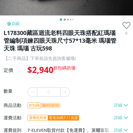
店鋪
L178300藏區迴流老料四眼天珠搭配紅瑪瑙
0
管編制項鍊四眼天珠尺寸57*13毫米 瑪瑙管
天珠 瑪瑙 古玩598
【二手商品】下單前請先咨詢客服哦!
$2,940
定價
數量
商品活動
折扣碼
滿800折60
運費活動
運費抵用券
驚喜加碼7-11免運
運費規則
7-ELEVEN取貨付款【免運費】、萊爾富取