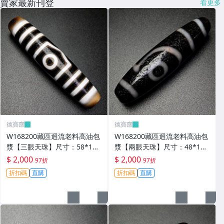
賣家最新刊登
看更多
德寶齋
德寶齋
W168200藏區迴流老料高油包
W168200藏區迴流老料高油包
漿【三眼天珠】尺寸：58*13
漿【兩眼天珠】尺寸：48*12
毫米 重量15.2克馬蹄清紋晰 天
毫米 重量11克圖騰清晰流暢
$ 2,000
$ 2,000
97折
97折
珠 瑪瑙 文玩【德寶齋】499
天珠 瑪瑙 文玩【德寶齋】498
折扣碼
直購
折扣碼
直購