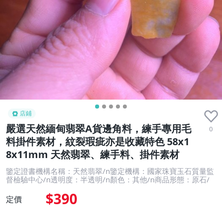
店鋪
嚴選天然緬甸翡翠A貨邊角料，練手專用毛
0
料掛件素材，紋裂瑕疵亦是收藏特色 58x1
8x11mm 天然翡翠、練手料、掛件素材
鑒定證書機構名稱：天然翡翠/n鑒定機構：國家珠寶玉石質量監
督檢驗中心/n透明度：半透明/n顏色：其他/n商品形態：原石/
$390
定價