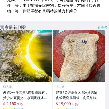
賣家最新刊登
看更多
源古堂
源古堂
嚴選2公斤高質A貨翡翠原石，
嚴選5公斤老坑木那A貨翡翠，
黃沙皮亮熒光，水頭足種水佳
皮殼緊密霧層佳，肉質細膩足
手鏈原料 玉石收藏 會卡玉
料優質，適合打造手鐲收藏精
$ 2,160
$ 19,000
95折
95折
品。 A貨翡翠 玉石 手鐲