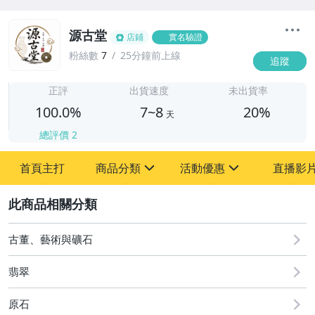
源古堂
店鋪
實名驗證
粉絲數
7
25分鐘前上線
追蹤
7
正評
出貨速度
未出貨率
100.0%
7~8
20%
天
總評價
2
首頁主打
商品分類
活動優惠
直播影
sign
sign
2
其它
[全店] 周年慶
[全店] 粉絲專享
古董、藝術與礦石
翡翠
原石