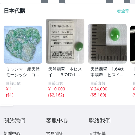
日本代購
看全部
ミャンマー産天然
天然翡翠 本ヒス
天然翡翠 1.64ct
モーシッシ コス
イ 5.747ct 日
本翡翠 ヒスイ
モクロア 翡翠輝
宝協ソーティン
ジェイダイト ル
目前出價
目前出價
目前出價
石 原石20.16g^
グ ルース
ース
¥ 1
¥ 10,000
¥ 24,000
¥
^激レア石^ ^
天然ひすい
(
$1
)
(
$2,162
)
(
$5,189
)
(
關於我們
客服中心
聯絡我們
新聞中心
常見問答
人才招募