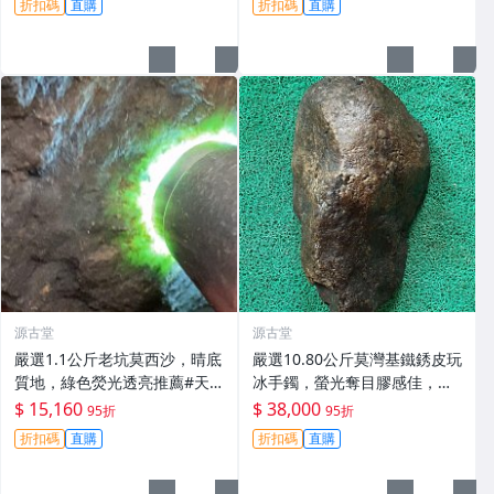
折扣碼
直購
折扣碼
直購
源古堂
源古堂
嚴選1.1公斤老坑莫西沙，晴底
嚴選10.80公斤莫灣基鐵銹皮玩
質地，綠色熒光透亮推薦#天
冰手鐲，螢光奪目膠感佳，收
然翡翠 A貨 翡翠玉石
藏把玩兩相宜 磯石 標本 翡翠
$ 15,160
$ 38,000
95折
95折
玉石
折扣碼
直購
折扣碼
直購