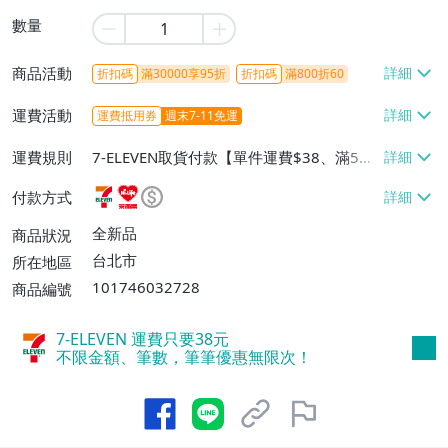
數量
商品活動
折扣碼
滿30000享95折
折扣碼
滿800折60
運費活動
運費抵用券
週末7-11免運
運費規則
7-ELEVEN取貨付款【單件運費$38、滿5件
或消費滿$1298免運費】、7-ELEVEN取貨
付款方式
不付款【免運費】、萊爾富取貨付款【單件
運費$60、滿5件或消費滿$1298免運
全新品
商品狀況
費】、宅配/貨運【單件運費$120、滿5件
台北市
所在地區
或消費滿$1598免運費】
101746032728
商品編號
7-ELEVEN 運費只要
38
元
不限金額、筆數，筆筆優惠無限次！