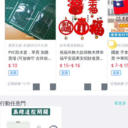
鹿府文創-未滿50元不出貨
好幸運居家飾品
飄揚生活
附發票
PVC防水套．單買 加購
祝福吊飾大款掛飾木牌幸
國旗 手
賣場 (可放御守 吉祥袋
福平安蘋果安招財進寶健
票 中華民
票卡) 【鹿府文創 F03 】
康贈品禮物結緣品
升旗 選
$ 10
$ 15
~
$ 16
$ 7
~
$ 1
台灣加油
直購
直購
直購
美國手搖
近期銷量 12 件
近期銷量 31
行動任意門
看更多