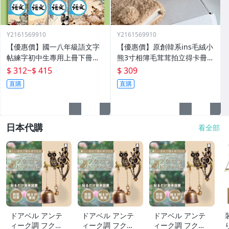
Y2161569910
Y2161569910
【優惠價】國一八年級語文字
【優惠價】原創韓系ins毛絨小
帖練字初中生專用上冊下冊同
熊3寸相簿毛茸茸拍立得卡冊專
步人教版練字帖九年級衡水體
輯小卡追星收納冊
$ 312
~
$ 415
$ 309
鋼筆正楷楷體初一每日一練中
直購
直購
學生中文臨摹硬筆書
日本代購
看全部
ドアベル アンテ
ドアベル アンテ
ドアベル アンテ
ィーク調 フクロ
ィーク調 フクロ
ィーク調 フクロ