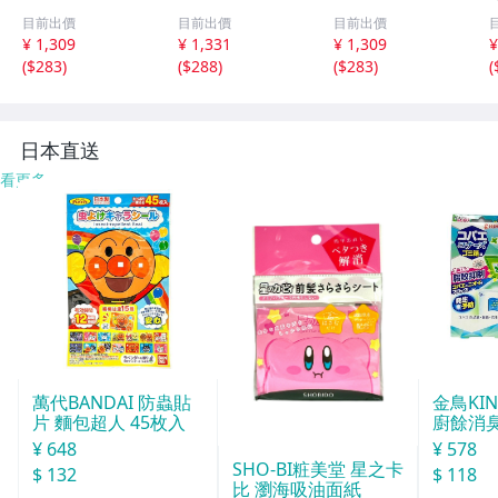
ウ マグネット付
ウ マグネット付
ウ マグネット付
目前出價
目前出價
目前出價
粘着テープ付 ド
粘着テープ付 ド
粘着テープ付 ド
¥ 1,309
¥ 1,331
¥ 1,309
¥
アチャイム ドア
アチャイム ドア
アチャイム ドア
(
$283
)
(
$288
)
(
$283
)
(
ベル 呼び鈴 防犯
ベル 呼び鈴 防犯
ベル 呼び鈴 防犯
対策 開き戸
対策 開き戸
対策 開き戸
日本直送
看更多
萬代BANDAI 防蟲貼
金鳥KI
片 麵包超人 45枚入
廚餘消臭
分
¥ 648
¥ 578
SHO-BI粧美堂 星之卡
$ 132
$ 118
比 瀏海吸油面紙