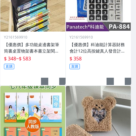
Y2161569910
Y2161569910
【優惠價】多功能桌邊書架筆
【優惠價】科迪能計算器財務
筒書桌置物架書本書立架閱讀
會計12位高按鍵真人發音計算
架桌面神器整理
機財務會計用PA-884
$ 348
~
$ 583
$ 358
直購
直購