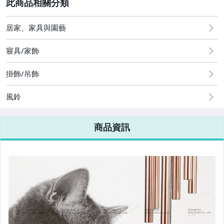
2
居家、家具與園藝
圖書/影音/文具
寢具/家飾
古董、藝術與礦石
掛飾/吊飾
手機、配件與通訊
風鈴
美容保養與彩妝
電腦、平板與周邊
商品資訊
相機、攝影與周邊
運動、戶外與休閒
電玩遊戲與主機
嬰幼兒與孕婦
汽機車精品百貨