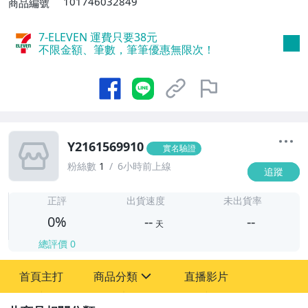
101746032849
商品編號
7-ELEVEN 運費只要
38
元
不限金額、筆數，筆筆優惠無限次！
Y2161569910
實名驗證
粉絲數
1
6小時前上線
追蹤
-
-
正評
出貨速度
未出貨率
0%
--
--
天
總評價
0
-
首頁主打
商品分類
直播影片
-
sign