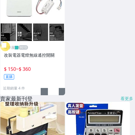
雁渟屋
改裝電器電燈無線遙控開關
$ 150
~
$ 360
直購
近期銷量 4 件
賣家最新刊登
看更多