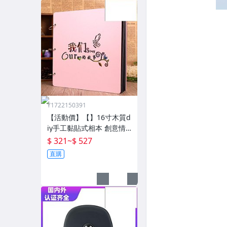
Y1722150391
【活動價】【】16寸木質d
iy手工黏貼式相本 創意情
侶影集紀念收藏冊送男女
$ 321
~
$ 527
朋友
直購