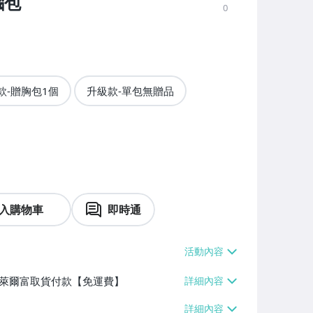
腦包
0
款-贈胸包1個
升級款-單包無贈品
入購物車
即時通
】、萊爾富取貨付款【免運費】