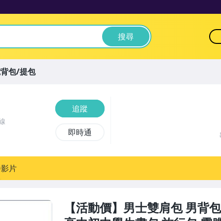
搜尋
背包/提包
追蹤
線
即時通
播影片
【活動價】男士雙肩包 男背包