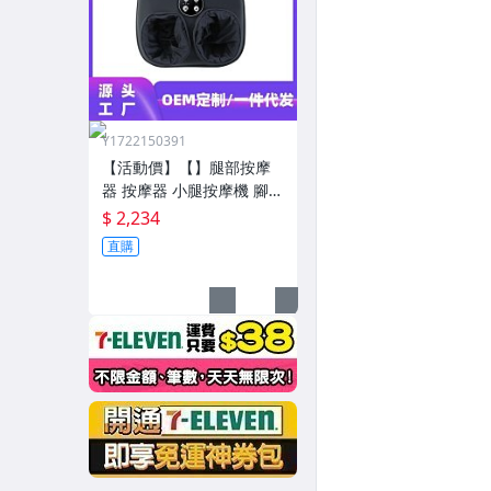
Y1722150391
【活動價】【】腿部按摩
器 按摩器 小腿按摩機 腳底
按摩機 深層按摩軟體全自
$ 2,234
動足療機穴位揉捏家用按
直購
腳器腳部腿部足底足部腳
底