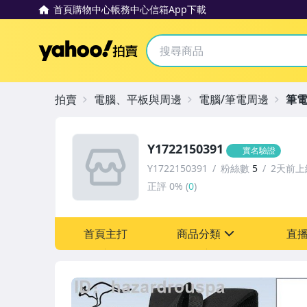
首頁
購物中心
帳務中心
信箱
App下載
Yahoo拍賣
拍賣
電腦、平板與周邊
電腦/筆電周邊
筆電
Y1722150391
實名驗證
Y1722150391
粉絲數
5
2天前上
正評
0%
(
0
)
首頁主打
商品分類
直
sign