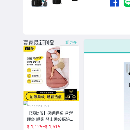
男性精品與服飾
女裝與服飾配件
偶像、球員卡與郵幣
手錶與飾品配件
賣家最新刊登
看更多
女包精品與女鞋
家電與影音視聽
Y1722150391
【活動價】保暖睡袋 露營
睡袋 睡袋 登山睡袋探險者
睡袋成人冬季加厚防寒加
$ 1,125
~
$ 1,615