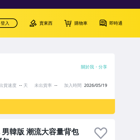
登入
賣東西
購物車
即時通
關於我
分享
出貨速度
--
天
未出貨率
--
加入時間
2026/05/19
 男韓版 潮流大容量背包