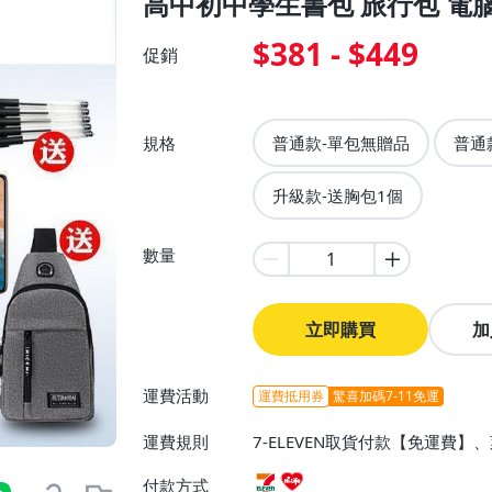
高中初中學生書包 旅行包 電
$381 - $449
促銷
規格
普通款-單包無贈品
普通
升級款-送胸包1個
數量
立即購買
加
運費活動
運費抵用券
驚喜加碼7-11免運
運費規則
7-ELEVEN取貨付款【免運費
付款方式