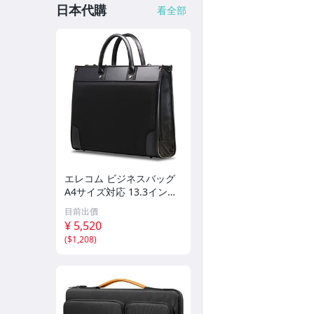
日本代購
看全部
エレコム ビジネスバッグ
A4サイズ対応 13.3インチ
PC対応 自立式 就職活動
目前出價
ショルダーベルト付 ブラ
¥ 5,520
ック BM-F01XB
(
$1,208
)