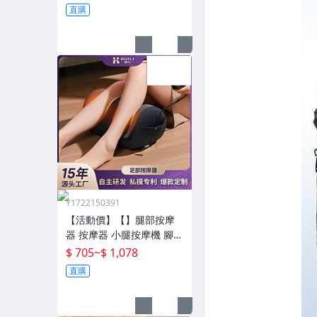
大戶外露營大人抗寒四季
直購
通用款保暖
Y1722150391
【活動價】【】腿部按摩
器 按摩器 小腿按摩機 腳底
按摩機 深層按摩儀 小腿按
$ 705
~
$ 1,078
摩儀全自動揉捏腿部按摩
直購
器全腿底腳熱敷腳部足底