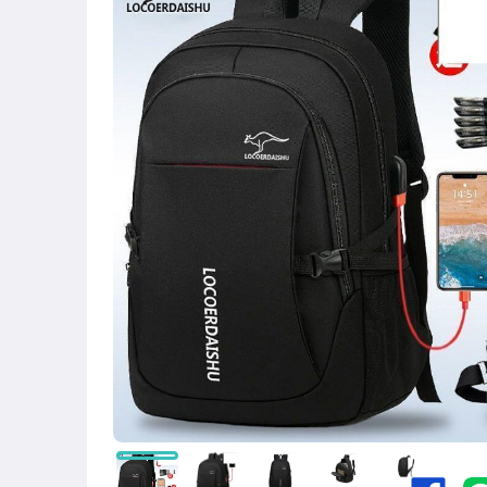
圖書/影音/文具
古董、藝術與礦石
手機、配件與通訊
美容保養與彩妝
電腦、平板與周邊
相機、攝影與周邊
運動、戶外與休閒
嬰幼兒與孕婦
汽機車精品百貨
居家、家具與園藝
玩具、模型與公仔