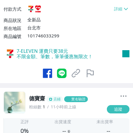
貨付款【免運費】
付款方式
全新品
商品狀況
台北市
所在地區
101746033299
商品編號
7-ELEVEN 運費只要
38
元
不限金額、筆數，筆筆優惠無限次！
德寶齋
店鋪
實名驗證
粉絲數
1
11小時前上線
追蹤
-
-
正評
出貨速度
未出貨率
0%
--
--
天