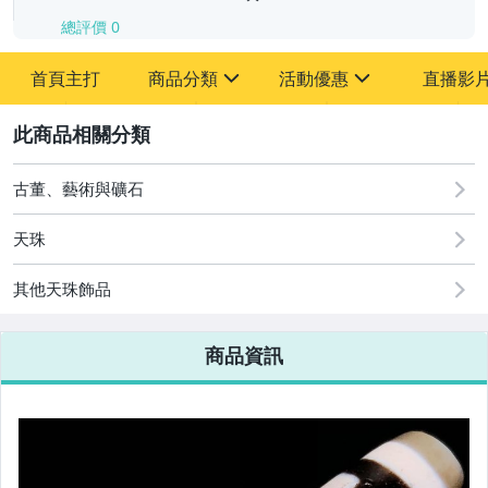
總評價
0
-
首頁主打
商品分類
活動優惠
直播影
-
sign
sign
其它
[全店] 追蹤本賣場立減60元【粉絲轉享】
2
古董、藝術與礦石
天珠
其他天珠飾品
商品資訊