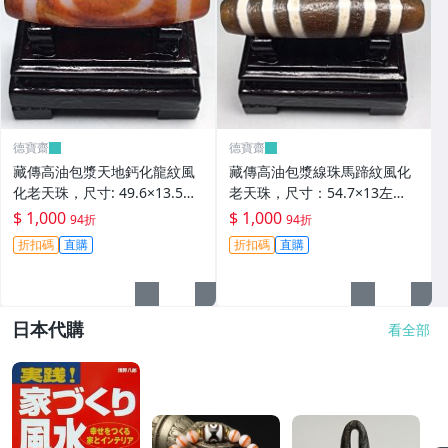
德寶齋
德寶齋
藏傳高油包漿天地鈣化龍紋風
藏傳高油包漿線珠馬蹄紋風化
化老天珠，尺寸: 49.6×13.5左
老天珠，尺寸：54.7×13左
右，材質：瑪瑙， 天珠 瑪瑙
右，材質：瑪瑙，玉髓 天珠 瑪
$ 1,000
$ 1,000
94折
94折
硃砂【德寶齋】406
瑙 硃砂【德寶齋】405
折扣碼
直購
折扣碼
直購
日本代購
看全部