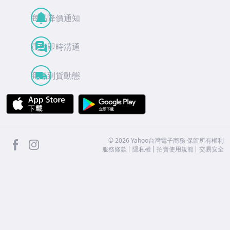
商品降價通知
買賣即時溝通
商品到貨動態
APP Store
Google Play
facebook
Instagram
©
2026
Yahoo台灣電子商務 保留所有權利
服務條款
隱私權
拍賣使用規範
交易安全