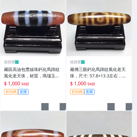
德寶齋
德寶齋
藏區高油包漿線珠鈣化馬蹄紋
藏傳三眼鈣化馬蹄紋風化老天
風化老天珠，材質，瑪瑙玉
珠，尺寸: 57.8×13.3左右，材
髓，尺寸：49.4×13左 天珠 瑪
質：瑪瑙，玉髓， 天珠 瑪瑙
$ 1,000
$ 1,000
94折
94折
瑙 硃砂【德寶齋】408
硃砂【德寶齋】407
折扣碼
直購
折扣碼
直購