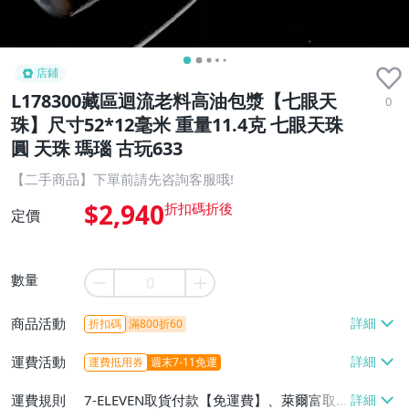
店鋪
L178300藏區迴流老料高油包漿【七眼天
0
珠】尺寸52*12毫米 重量11.4克 七眼天珠
圓 天珠 瑪瑙 古玩633
【二手商品】下單前請先咨詢客服哦!
$2,940
定價
數量
商品活動
折扣碼
滿800折60
運費活動
運費抵用券
週末7-11免運
運費規則
7-ELEVEN取貨付款【免運費】、萊爾富取