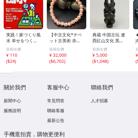
実践！家づくり風
【中古文化*チベ
典蔵 中国古玩 遼
水 幸せをつくる
ット古美術 赤縞
西紅山文化 黒曜
家とインテリア/
天眼瑪瑙丸珠 天
石 黒皮玉 太陽神
目前出價
目前出價
目前出價
浅野八郎(著者)
地天珠組み合わせ
祈祷像 唐物 骨董
¥ 110
¥ 32,000
¥ 5,000
¥
ブレスレット 縞
品 古美術 古玉 彫
(
$24
)
(
$6,702
)
(
$1,048
)
(
瑪瑙 古玩 アンテ
刻 時代物 魔除け
ィーク お守り コ
古代風 守護像 置
レクション 腕輪
物
】
關於我們
客服中心
聯絡我們
新聞中心
常見問答
人才招募
服務說明
聯絡客服
最新公告
手機逛拍賣，購物更便利