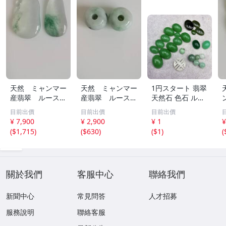
天然 ミャンマー
天然 ミャンマー
1円スタート 翡翠
産翡翠 ルース
産翡翠 ルース
天然石 色石 ルー
瓜 氷のように透
18ｘ12.8ｍ
ス まとめ 大量 ジ
目前出價
目前出價
目前出價
き通る 17ｘ8.5
ｍ 40.5ct と
ュエリー 宝石 総
¥ 7,900
¥ 2,900
¥ 1
¥
ｘ2.4ｍｍ 3.5ct
18.4ｘ13.3ｍｍ
重量約49.0g ヒス
(
$1,715
)
(
$630
)
(
$1
)
(
と 17.6ｘ11
43ct 注意事項
イ HE0806ろ
ｘ2.8ｍｍ 4.5ct
あり 260805
穴なし 260805
關於我們
客服中心
聯絡我們
新聞中心
常見問答
人才招募
服務說明
聯絡客服