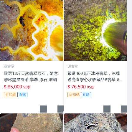
源古堂
源古堂
嚴選13斤天然翡翠原石，隨意
嚴選460克正冰種翡翠，冰凜
雕琢盡展風采 翡翠 原石 雕刻
透亮直擊心坎收藏品#翡翠 #天
然翡翠 #A貨翡翠玉石
$ 85,000
$ 76,500
95折
95折
折扣碼
直購
折扣碼
直購