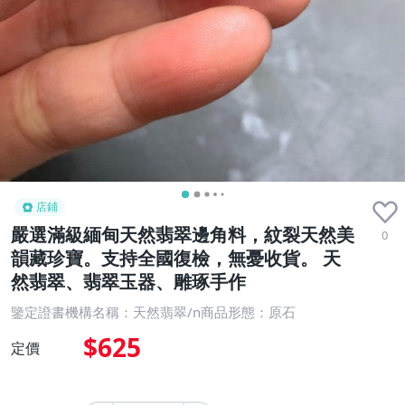
店鋪
嚴選滿級緬甸天然翡翠邊角料，紋裂天然美
0
韻藏珍寶。支持全國復檢，無憂收貨。 天
然翡翠、翡翠玉器、雕琢手作
鑒定證書機構名稱：天然翡翠/n商品形態：原石
$625
定價