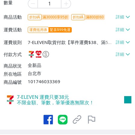
數量
商品活動
折扣碼
滿30000享95折
折扣碼
滿800折60
運費活動
運費抵用券
驚喜$99免運
運費規則
7-ELEVEN取貨付款【單件運費$38、滿5件
或消費滿$1298免運費】、7-ELEVEN取貨
付款方式
不付款【免運費】、萊爾富取貨付款【單件
運費$60、滿5件或消費滿$1298免運
全新品
商品狀況
費】、宅配/貨運【單件運費$120、滿5件
台北市
所在地區
或消費滿$1598免運費】
101746033369
商品編號
7-ELEVEN 運費只要
38
元
不限金額、筆數，筆筆優惠無限次！