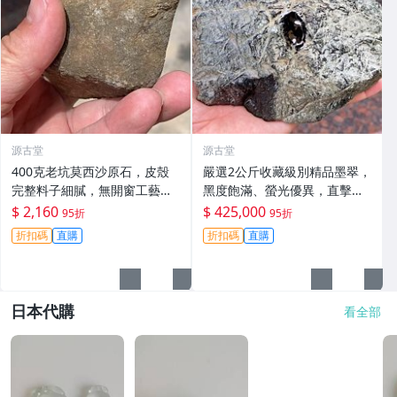
源古堂
源古堂
400克老坑莫西沙原石，皮殼
嚴選2公斤收藏級別精品墨翠，
完整料子細膩，無開窗工藝原
黑度飽滿、螢光優異，直擊心
礦，適合手鐲及掛件製作。嚴
坎的絕版好物 翡翠 珍貴玉石
$ 2,160
$ 425,000
95折
95折
選天然A貨翡翠。 老坑翡翠 手
天然翡翠
折扣碼
直購
折扣碼
直購
鐲 掛件
日本代購
看全部