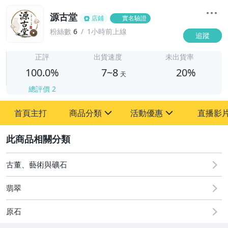
源古堂
店鋪
實名驗證
粉絲數
6
1小時前上線
追蹤
7
正評
出貨速度
未出貨率
100.0%
7~8
20%
天
總評價
2
首頁主打
商品分類
活動優惠
直播影
sign
sign
2
其它
[全店] 周年慶
[全店] 粉絲專享
古董、藝術與礦石
翡翠
原石