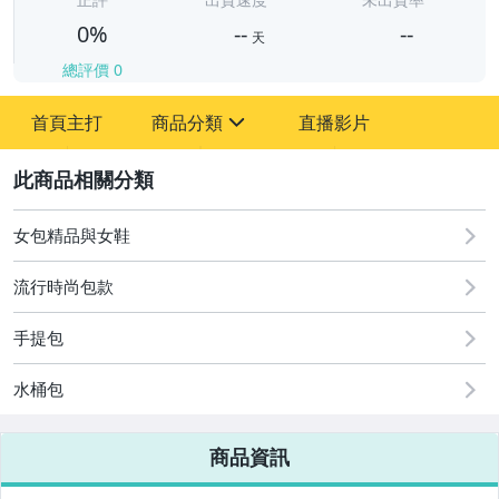
0%
--
--
天
總評價
0
-
首頁主打
商品分類
直播影片
-
sign
2
女包精品與女鞋
圖書/影音/文具
流行時尚包款
古董、藝術與礦石
美容保養與彩妝
手提包
電腦、平板與周邊
水桶包
相機、攝影與周邊
商品資訊
運動、戶外與休閒