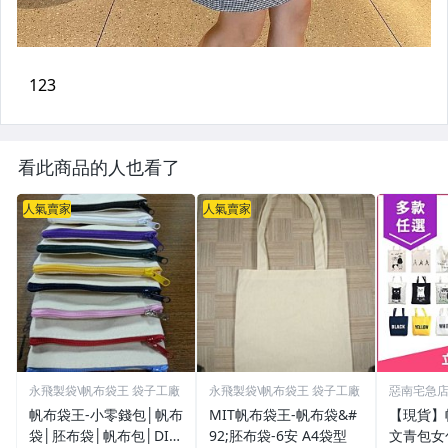
看此商品的人也看了
人氣賣家
人氣賣家
永飛製袋\帆布袋王 袋子工廠
永飛製袋\帆布袋王 袋子工廠
惡南宅急
帆布袋王-小零錢包│帆布
MIT帆布袋王-帆布袋&#
【現貨】
袋│胚布袋│帆布包│DIY
92;胚布袋-6安 A4袋型
文青包女