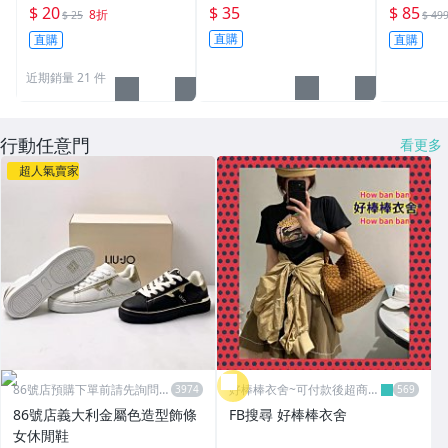
蝶古巴特
韓國文青
$ 20
$ 35
$ 85
8折
$ 25
$ 49
店【001
直購
直購
直購
近期銷量 21 件
行動任意門
看更多
超人氣賣家
86號店預購下單前請先詢問數
好棒棒衣舍~可付款後超商取
量
貨
86號店義大利金屬色造型飾條
FB搜尋 好棒棒衣舍
女休閒鞋