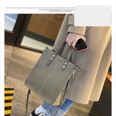
嬰幼兒與孕婦
汽機車精品百貨
居家、家具與園藝
玩具、模型與公仔
男性精品與服飾
女裝與服飾配件
偶像、球員卡與郵幣
手錶與飾品配件
女包精品與女鞋
家電與影音視聽