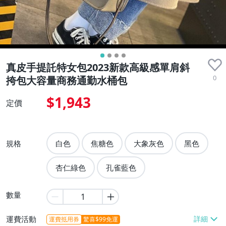
真皮手提託特女包2023新款高級感單肩斜
0
挎包大容量商務通勤水桶包
$1,943
定價
規格
白色
焦糖色
大象灰色
黑色
杏仁綠色
孔雀藍色
數量
運費活動
運費抵用券
驚喜$99免運