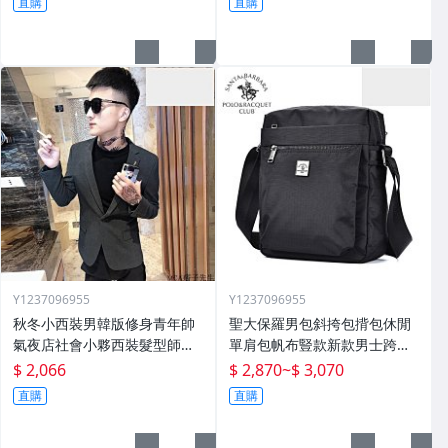
直購
直購
Y1237096955
Y1237096955
秋冬小西裝男韓版修身青年帥
聖大保羅男包斜挎包揹包休閒
氣夜店社會小夥西裝髮型師外
單肩包帆布豎款新款男士跨包
套潮
牛津布包
$ 2,066
$ 2,870
~
$ 3,070
直購
直購