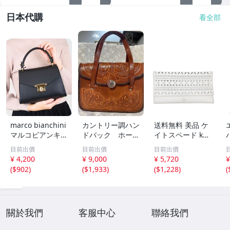
日本代購
看全部
marco bianchini
カントリー調ハン
送料無料 美品 ケ
マルコビアンキー
ドバック ホース
イトスペード kat
ニ レザー ハンド
ハイド製
e spade クラッ
目前出價
目前出價
目前出價
バッグ ブラック
チバッグ セカン
¥ 4,200
¥ 9,000
¥ 5,720
¥
ゴールド金具
ドバッグ レザー
(
$902
)
(
$1,933
)
(
$1,228
)
(
白 ホワイト系 レ
E
ディース
關於我們
客服中心
聯絡我們