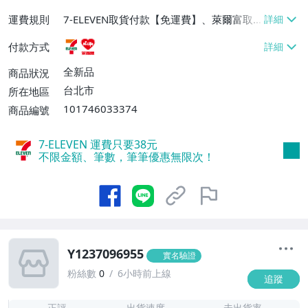
運費規則
7-ELEVEN取貨付款【免運費】、萊爾富取
貨付款【免運費】
付款方式
全新品
商品狀況
台北市
所在地區
101746033374
商品編號
7-ELEVEN 運費只要
38
元
不限金額、筆數，筆筆優惠無限次！
Y1237096955
實名驗證
粉絲數
0
6小時前上線
追蹤
-
-
正評
出貨速度
未出貨率