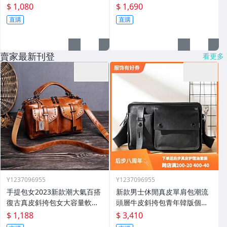
$ 1,080
$ 1,690
直購
直購
賣家最新刊登
看更多
Y1237096955
Y1237096955
手提包女2023新款潮大氣百搭
新款男士休閒真皮單肩包潮流
復古真皮斜挎包女大容量軟皮
頭層牛皮斜挎包青年韓版個性
單肩大包
郵差揹包
$ 1,188
$ 3,410