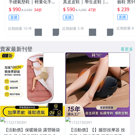
手縫氣墊鞋 | 輕量化手
真皮皮鞋 | 學生皮鞋 |
藝鞋 黑91
工縫線鞋底 |真皮皮鞋 |
工作鞋 ｜上班鞋
$ 990
$ 590
$ 239
34折
47折
$ 2,980
$ 1,280
學生鞋 | 上班鞋 - 男版
直購
直購
直購
近期銷量 8
近期銷量 10 件
近期銷量 3 件
賣家最新刊登
看更多
Y1722150391
Y1722150391
【活動價】保暖睡袋 露營睡袋
【活動價】【】腿部按摩器 按