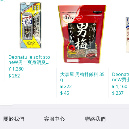
Deonatulle soft sto
neW男士爽身消臭止
汗石 中世紀 20g
¥ 1,280
Deonatu
大森屋 男梅拌飯料 35
$ 262
neW男
g
消臭石
¥ 1,160
¥ 222
$ 237
$ 45
關於我們
客服中心
聯絡我們