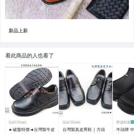
看此商品的人也看了
God Shoes
God Shoes
野遊鞋業
►破盤特價◄台灣製牛皮
台灣製真皮男鞋 | 方頭
牛頭牌 中