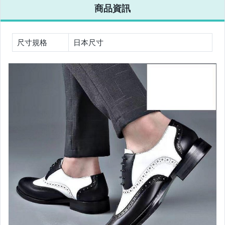
商品資訊
電腦、平板與周邊
相機、攝影與周邊
尺寸規格
日本尺寸
運動、戶外與休閒
嬰幼兒與孕婦
汽機車精品百貨
居家、家具與園藝
玩具、模型與公仔
男性精品與服飾
女裝與服飾配件
偶像、球員卡與郵幣