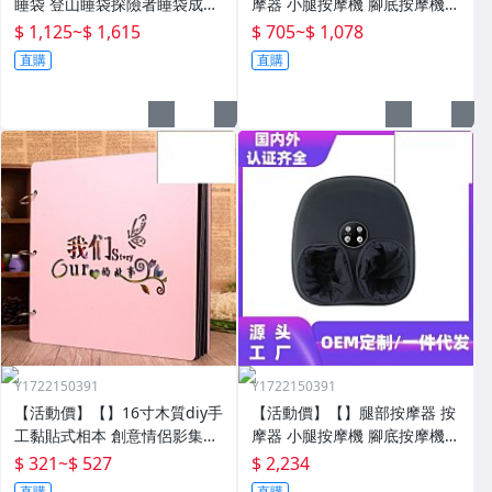
睡袋 登山睡袋探險者睡袋成人
摩器 小腿按摩機 腳底按摩機
冬季加厚防寒加大戶外露營大
深層按摩儀 小腿按摩儀全自動
$ 1,125
~
$ 1,615
$ 705
~
$ 1,078
人抗寒四季通用款保暖
揉捏腿部按摩器全腿底腳熱敷
直購
直購
腳部足底
Y1722150391
Y1722150391
【活動價】【】16寸木質diy手
【活動價】【】腿部按摩器 按
工黏貼式相本 創意情侶影集紀
摩器 小腿按摩機 腳底按摩機
念收藏冊送男女朋友
深層按摩軟體全自動足療機穴
$ 321
~
$ 527
$ 2,234
位揉捏家用按腳器腳部腿部足
直購
直購