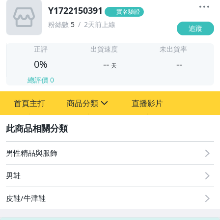
Y1722150391
實名驗證
粉絲數
5
2天前上線
追蹤
-
-
正評
出貨速度
未出貨率
0%
--
--
天
總評價
0
-
首頁主打
商品分類
直播影片
-
sign
2
男性精品與服飾
圖書/影音/文具
男鞋
古董、藝術與礦石
皮鞋/牛津鞋
手機、配件與通訊
美容保養與彩妝