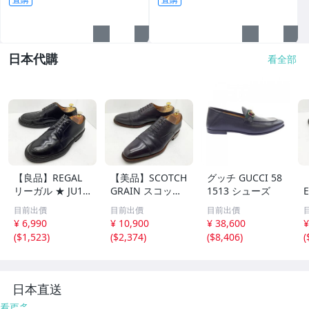
底足部腳底
日本代購
看全部
【良品】REGAL
【美品】SCOTCH
グッチ GUCCI 58
リーガル ★ JU15
GRAIN スコッチ
1513 シューズ
Uチップドレス M
グレイン ★ HI-1
目前出價
目前出價
目前出價
ade in Japan 25
006 内羽キャップ
¥ 6,990
¥ 10,900
¥ 38,600
¥
★
トゥドレス グッ
(
$1,523
)
(
$2,374
)
(
$8,406
)
(
ドイヤー製 Made
n
in Japan 26 ★
日本直送
看更多