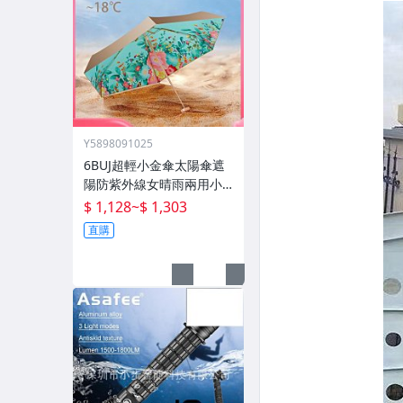
Y5898091025
6BUJ超輕小金傘太陽傘遮
陽防紫外線女晴雨兩用小
巧便攜 五折傘
$ 1,128
~
$ 1,303
直購