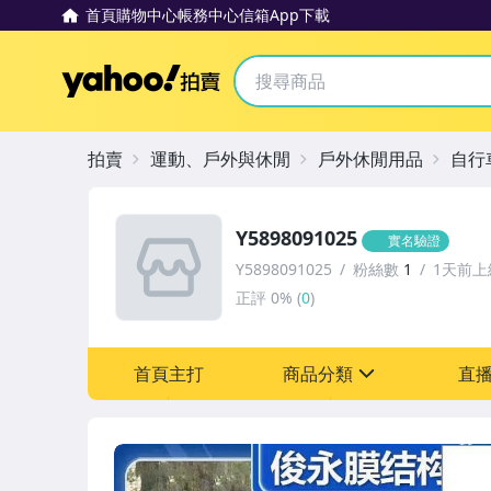
首頁
購物中心
帳務中心
信箱
App下載
Yahoo拍賣
拍賣
運動、戶外與休閒
戶外休閒用品
自行
Y5898091025
實名驗證
Y5898091025
粉絲數
1
1天前上
正評
0%
(
0
)
首頁主打
商品分類
直
sign