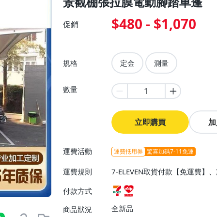
景觀棚張拉膜電動腳踏車蓬
$480 - $1,070
促銷
規格
定金
測量
數量
立即購買
加
運費活動
運費抵用券
驚喜加碼7-11免運
運費規則
7-ELEVEN取貨付款【免運費
付款方式
全新品
商品狀況