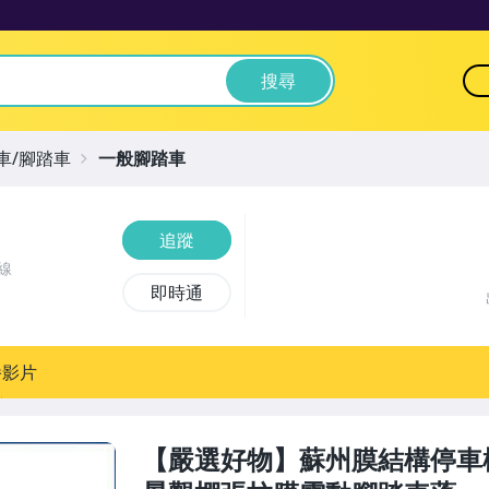
搜尋
車/腳踏車
一般腳踏車
追蹤
線
即時通
播影片
【嚴選好物】蘇州膜結構停車