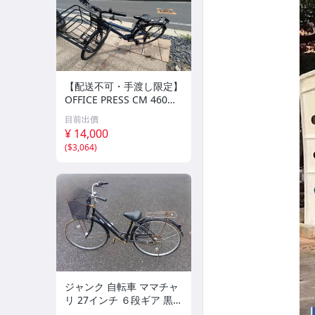
【配送不可・手渡し限定】
OFFICE PRESS CM 460m
m 自転車
目前出價
¥ 14,000
(
$3,064
)
ジャンク 自転車 ママチャ
リ 27インチ ６段ギア 黒
手渡し限定 配達可能 千