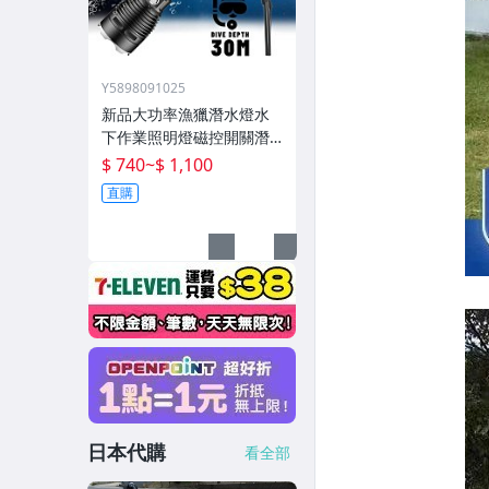
Y5898091025
新品大功率漁獵潛水燈水
下作業照明燈磁控開關潛
水深度50米高流明
$ 740
~
$ 1,100
直購
日本代購
看全部