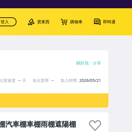
登入
賣東西
購物車
即時通
關於我
分享
出貨速度
--
天
未出貨率
--
加入時間
2026/05/21
棚汽車棚車棚雨棚遮陽棚