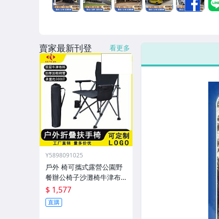
男性精品與服飾
偶像、球員卡與郵幣
賣家最新刊登
女裝與服飾配件
看更多
手錶與飾品配件
女包精品與女鞋
家電與影音視聽
Y5898091025
戶外 椅可攜式露營公園野
餐辦公椅子沙灘椅牛津布
新款外
$ 1,577
直購