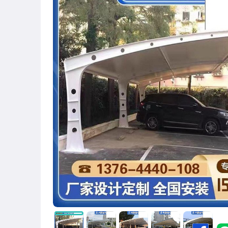
圖書/影音/文具
古董、藝術與礦石
手機、配件與通訊
美容保養與彩妝
電腦、平板與周邊
相機、攝影與周邊
運動、戶外與休閒
嬰幼兒與孕婦
汽機車精品百貨
居家、家具與園藝
玩具、模型與公仔