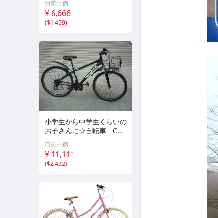
目前出價
葉
¥ 6,666
(
$1,459
)
小学生から中学生くらいの
お子さんに☆自転車 CO
NTINENTE 698 シティク
目前出價
ロスバイク
¥ 11,111
(
$2,432
)