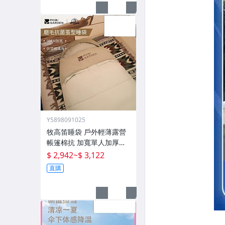
Y5898091025
牧高笛睡袋 戶外輕薄露營
帳篷棉抗 加寬單人加厚攬
月防寒被子
$ 2,942
~
$ 3,122
直購