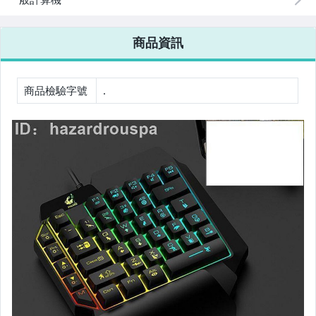
相機、攝影與周邊
商品資訊
運動、戶外與休閒
嬰幼兒與孕婦
商品檢驗字號
.
汽機車精品百貨
居家、家具與園藝
玩具、模型與公仔
男性精品與服飾
女裝與服飾配件
偶像、球員卡與郵幣
手錶與飾品配件
女包精品與女鞋