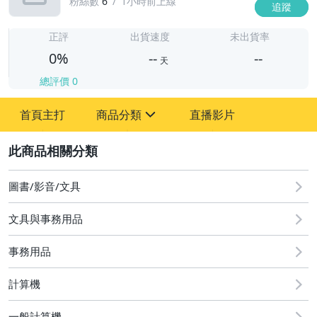
粉絲數
6
1小時前上線
追蹤
-
-
正評
出貨速度
未出貨率
0%
--
--
天
總評價
0
-
首頁主打
商品分類
直播影片
-
sign
2
圖書/影音/文具
圖書/影音/文具
文具與事務用品
古董、藝術與礦石
事務用品
手機、配件與通訊
美容保養與彩妝
計算機
電腦、平板與周邊
一般計算機