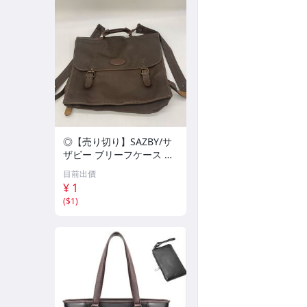
◎【売り切り】SAZBY/サ
ザビー ブリーフケース リ
ュック ショルダーバッグ
目前出價
¥ 1
(
$1
)