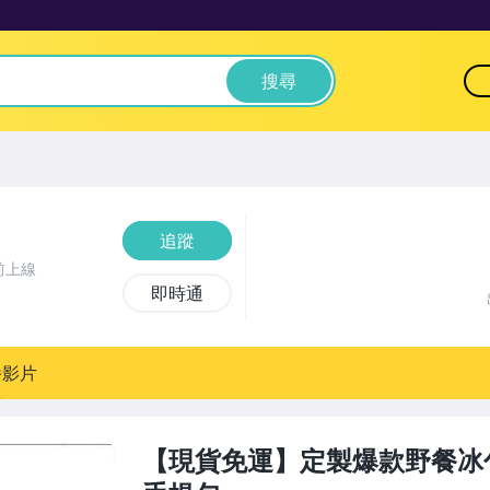
搜尋
追蹤
前上線
即時通
播影片
【現貨免運】定製爆款野餐冰