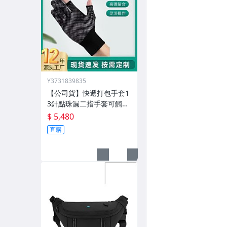
Y3731839835
【公司貨】快遞打包手套1
3針點珠漏二指手套可觸屏
勞保止滑外賣騎行手套定
$ 5,480
製
直購