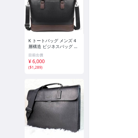
K トートバッグ メンズ 4
層構造 ビジネスバッグ 大
容量 PUレザー ビジネスト
目前出價
ートバッグ A4 15.6インチ
¥ 6,000
PC収納 防水 カバン 多機
(
$1,289
)
能 K7-55