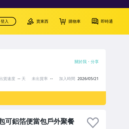
登入
賣東西
購物車
即時通
關於我
分享
出貨速度
--
天
未出貨率
--
加入時間
2026/05/21
包可鋁箔便當包戶外聚餐