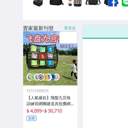
男性精品與服飾
女裝與服飾配件
賣家最新刊登
偶像、球員卡與郵幣
看更多
手錶與飾品配件
女包精品與女鞋
家電與影音視聽
Y3731839835
【人氣爆款】飛盤九宮格
訓練習網團建道具投擲網
兜飛盤架戶外運動拓展遊
$ 4,099
~
$ 30,710
戲
直購