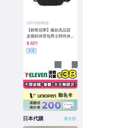
Y3731839835
【銷售冠軍】爆款高品質
皮膜斜挎背包男士時尚休
閒胸包外出方便單肩斜挎
$ 601
包
直購
日本代購
看全部