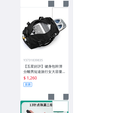
Y3731839835
【五星好評】健身包幹溼
分離男短途旅行女大容量
遊泳手提包大獨立鞋倉
$ 1,260
直購