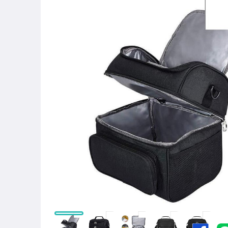
圖書/影音/文具
古董、藝術與礦石
手機、配件與通訊
美容保養與彩妝
電腦、平板與周邊
相機、攝影與周邊
運動、戶外與休閒
嬰幼兒與孕婦
汽機車精品百貨
居家、家具與園藝
玩具、模型與公仔