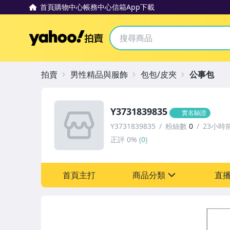
首頁
購物中心
帳務中心
信箱
App下載
Yahoo拍賣
拍賣
男性精品與服飾
包包/皮夾
公事包
Y3731839835
實名驗證
Y3731839835
粉絲數
0
23小時
正評
0%
(
0
)
首頁主打
商品分類
直
sign