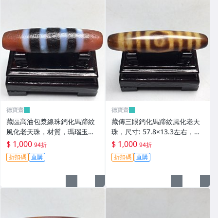
德寶齋
德寶齋
藏區高油包漿線珠鈣化馬蹄紋
藏傳三眼鈣化馬蹄紋風化老天
風化老天珠，材質，瑪瑙玉
珠，尺寸: 57.8×13.3左右，材
髓，尺寸：49.4×13左 天珠 瑪
質：瑪瑙，玉髓， 天珠 瑪瑙
$ 1,000
$ 1,000
94折
94折
瑙 硃砂【德寶齋】408
硃砂【德寶齋】407
折扣碼
直購
折扣碼
直購