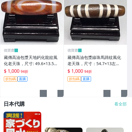
德寶齋
德寶齋
藏傳高油包漿天地鈣化龍紋風
藏傳高油包漿線珠馬蹄紋風化
化老天珠，尺寸: 49.6×13.5左
老天珠，尺寸：54.7×13左
右，材質：瑪瑙， 天珠 瑪瑙
右，材質：瑪瑙，玉髓 天珠 瑪
$ 1,000
$ 1,000
94折
94折
硃砂【德寶齋】406
瑙 硃砂【德寶齋】405
折扣碼
直購
折扣碼
直購
日本代購
看全部