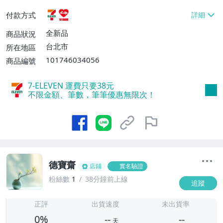
貨付款【免運費】
付款方式
全新品
商品狀況
台北市
所在地區
101746034056
商品編號
7-ELEVEN 運費只要
38
元
不限金額、筆數，筆筆優惠無限次！
德寶齋
店鋪
實名驗證
粉絲數
1
38分鐘前上線
追蹤
-
-
正評
出貨速度
未出貨率
0%
--
--
天