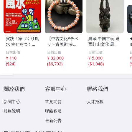
実践！家づくり風
【中古文化*チベ
典蔵 中国古玩 遼
水 幸せをつくる
ット古美術 赤縞
西紅山文化 黒曜
家とインテリア/
天眼瑪瑙丸珠 天
石 黒皮玉 太陽神
目前出價
目前出價
目前出價
浅野八郎(著者)
地天珠組み合わせ
祈祷像 唐物 骨董
¥ 110
¥ 32,000
¥ 5,000
¥
ブレスレット 縞
品 古美術 古玉 彫
(
$24
)
(
$6,702
)
(
$1,048
)
(
瑪瑙 古玩 アンテ
刻 時代物 魔除け
ィーク お守り コ
古代風 守護像 置
レクション 腕輪
物
】
關於我們
客服中心
聯絡我們
新聞中心
常見問答
人才招募
服務說明
聯絡客服
最新公告