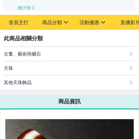
總評價
0
-
首頁主打
商品分類
活動優惠
直播影
-
sign
sign
其它
[全店] 追蹤本賣場立減60元【粉絲轉享】
2
古董、藝術與礦石
天珠
其他天珠飾品
商品資訊