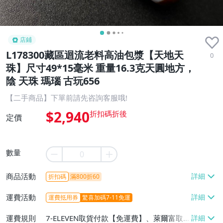
店鋪
L178300藏區迴流老料高油包漿【天地天
0
珠】尺寸49*15毫米 重量16.3克天圓地方，
陰 天珠 瑪瑙 古玩656
【二手商品】下單前請先咨詢客服哦!
$2,940
定價
數量
商品活動
折扣碼
滿800折60
運費活動
運費抵用券
驚喜加碼7-11免運
運費規則
7-ELEVEN取貨付款【免運費】、萊爾富取