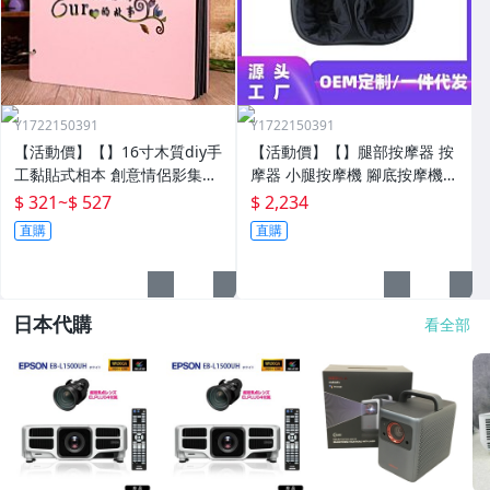
Y1722150391
Y1722150391
【活動價】【】16寸木質diy手
【活動價】【】腿部按摩器 按
工黏貼式相本 創意情侶影集紀
摩器 小腿按摩機 腳底按摩機
念收藏冊送男女朋友
深層按摩軟體全自動足療機穴
$ 321
~
$ 527
$ 2,234
位揉捏家用按腳器腳部腿部足
直購
直購
底足部腳底
日本代購
看全部