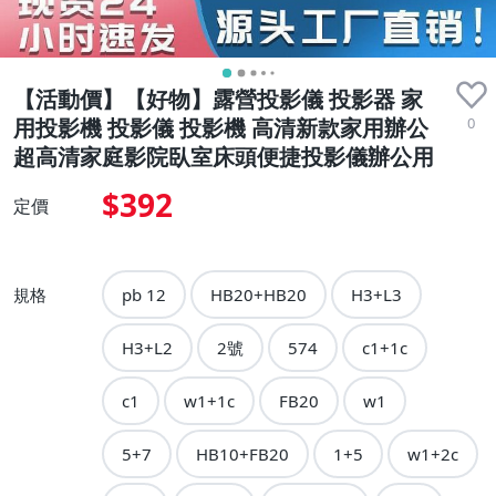
【活動價】【好物】露營投影儀 投影器 家
0
用投影機 投影儀 投影機 高清新款家用辦公
超高清家庭影院臥室床頭便捷投影儀辦公用
$392
定價
規格
pb 12
HB20+HB20
H3+L3
H3+L2
2號
574
c1+1c
c1
w1+1c
FB20
w1
5+7
HB10+FB20
1+5
w1+2c