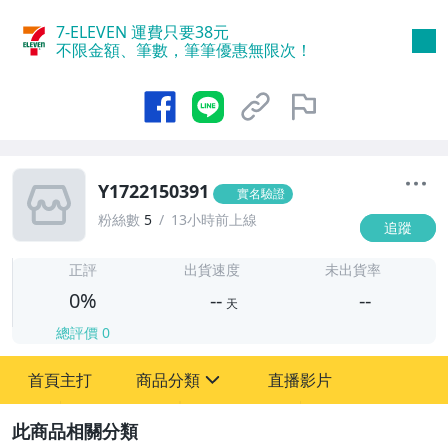
7-ELEVEN 運費只要
38
元
不限金額、筆數，筆筆優惠無限次！
Y1722150391
實名驗證
粉絲數
5
13小時前上線
追蹤
-
-
正評
出貨速度
未出貨率
0%
--
--
天
總評價
0
-
首頁主打
商品分類
直播影片
-
sign