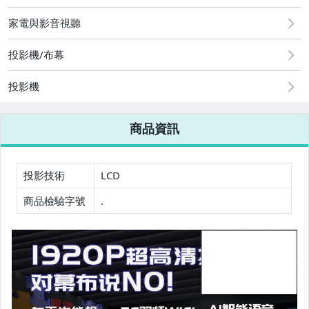
2
家電與影音視聽
圖書/影音/文具
投影機/布幕
古董、藝術與礦石
投影機
手機、配件與通訊
美容保養與彩妝
商品資訊
電腦、平板與周邊
相機、攝影與周邊
投影技術
LCD
商品檢驗字號
.
運動、戶外與休閒
嬰幼兒與孕婦
汽機車精品百貨
居家、家具與園藝