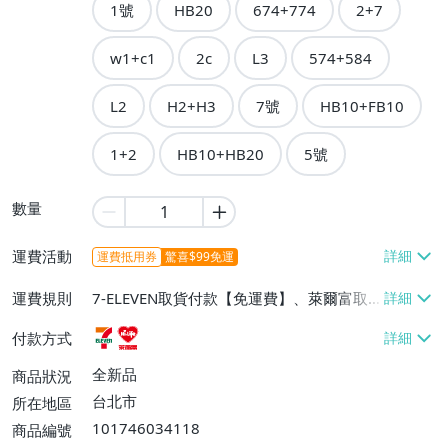
1號
HB20
674+774
2+7
w1+c1
2c
L3
574+584
L2
H2+H3
7號
HB10+FB10
1+2
HB10+HB20
5號
數量
運費活動
運費抵用券
驚喜$99免運
運費規則
7-ELEVEN取貨付款【免運費】、萊爾富取
貨付款【免運費】
付款方式
全新品
商品狀況
台北市
所在地區
101746034118
商品編號