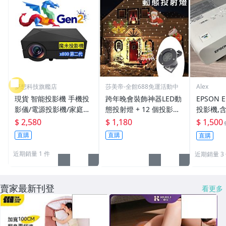
夢想科技旗艦店
莎美帝-全館688免運活動中
Alex
現貨 智能投影機 手機投
跨年晚會裝飾神器LED動
EPSON 
影儀/電源投影機/家庭娛
態投射燈 + 12 個投影片
投影機,
樂/放大鏡/免安裝投影
~天體投射燈投影燈必備
$ 2,580
$ 1,180
$ 1,500
器/微型投影
婚慶裝飾燈尾牙表演春酒
直購
直購
直購
造景燈氣氛燈【pp38】
近期銷量 1 件
近期銷量 3
賣家最新刊登
看更多