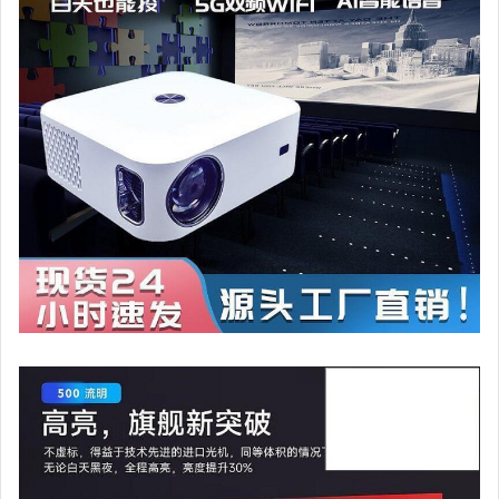
玩具、模型與公仔
男性精品與服飾
女裝與服飾配件
偶像、球員卡與郵幣
手錶與飾品配件
女包精品與女鞋
家電與影音視聽