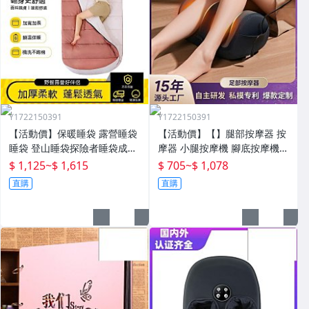
Y1722150391
Y1722150391
【活動價】保暖睡袋 露營睡袋
【活動價】【】腿部按摩器 按
睡袋 登山睡袋探險者睡袋成人
摩器 小腿按摩機 腳底按摩機
冬季加厚防寒加大戶外露營大
深層按摩儀 小腿按摩儀全自動
$ 1,125
~
$ 1,615
$ 705
~
$ 1,078
人抗寒四季通用款保暖
揉捏腿部按摩器全腿底腳熱敷
直購
直購
腳部足底