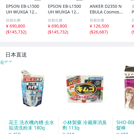
EPSON EB-L1500
EPSON EB-L1500
ANKER D2350 N
UH WUXGA 1200
UH WUXGA 1200
EBULA Cosmos L
0lm 4K対応 レー
0lm 4K対応 レー
aser 4K アンカー
目前出價
目前出價
目前出價
ザー光源搭載 ビ
ザー光源搭載 ビ
レーザー プロジ
¥ 690,800
¥ 690,800
¥ 126,500
¥
ジネスプロジェク
ジネスプロジェク
ェクター 家電 中
(
$145,732
)
(
$145,732
)
(
$26,687
)
(
ターレンズ付きE
ターレンズ付きE
古 N10827312
LPLU04 プロジェ
LPLU04 プロジェ
クションマッピン
クションマッピン
グ 中古美品
グ 中古美品
日本直送
看更多
花王 洗衣機內槽 去水
小林製藥 冷藏庫消臭
SHO-
垢清洗粉末 180g
劑 113g
髮棒