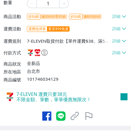
數量
商品活動
折扣碼
滿30000享95折
折扣碼
滿800折60
運費活動
運費抵用券
驚喜$99免運
運費規則
7-ELEVEN取貨付款【單件運費$38、滿5件
或消費滿$1298免運費】、7-ELEVEN取貨
付款方式
不付款【免運費】、萊爾富取貨付款【單件
運費$60、滿5件或消費滿$1298免運
全新品
商品狀況
費】、宅配/貨運【單件運費$120、滿5件
台北市
所在地區
或消費滿$1598免運費】
101746034129
商品編號
7-ELEVEN 運費只要
38
元
不限金額、筆數，筆筆優惠無限次！