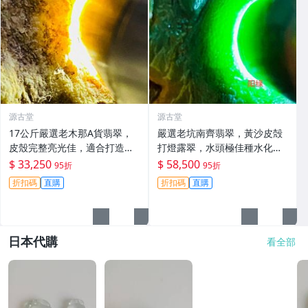
源古堂
源古堂
17公斤嚴選老木那A貨翡翠，
嚴選老坑南齊翡翠，黃沙皮殻
皮殼完整亮光佳，適合打造精
打燈露翠，水頭極佳種水化
品手鐲#翡翠 #老木那 #A貨翡
開，形體端正壓手感強，起貨
$ 33,250
$ 58,500
95折
95折
翠
率高色辣色陽 滿色滿綠 直接收
折扣碼
直購
折扣碼
直購
藏 翡翠 翡翠玉石 A貨翡翠
日本代購
看全部