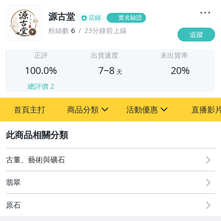
源古堂
店鋪
實名驗證
粉絲數
6
23分鐘前上線
追蹤
7
正評
出貨速度
未出貨率
100.0%
7~8
20%
天
總評價
2
首頁主打
商品分類
活動優惠
直播影
sign
sign
2
其它
[全店] 周年慶
[全店] 粉絲專享
古董、藝術與礦石
翡翠
原石