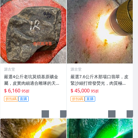
源古堂
源古堂
嚴選4公斤老坑莫煩基原礦金
嚴選7.6公斤木那場口翡翠，皮
屬，皮實肉細適合雕琢的天然
緊沙細打燈發熒光，肉質極致
翡翠原石。天然翡翠 翡翠玉石
細膩重量壓手，適合打造手
$ 6,160
$ 45,000
95折
95折
A貨翡翠
鐲，尤其推薦春帶彩款式，可
折扣碼
直購
折扣碼
直購
玩性超高#翡翠 #天然翡翠 #A
貨翡翠玉石