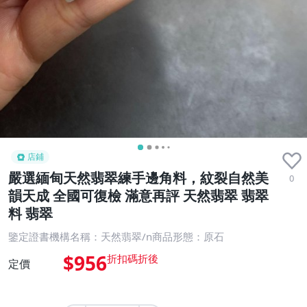
店鋪
嚴選緬甸天然翡翠練手邊角料，紋裂自然美
0
韻天成 全國可復檢 滿意再評 天然翡翠 翡翠
料 翡翠
鑒定證書機構名稱：天然翡翠/n商品形態：原石
$956
定價