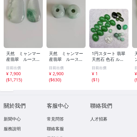
天然 ミャンマー
天然 ミャンマー
1円スタート 翡翠
産翡翠 ルース
産翡翠 ルース
天然石 色石 ルー
瓜 氷のように透
18ｘ12.8ｍ
ス まとめ 大量 ジ
目前出價
目前出價
目前出價
き通る 17ｘ8.5
ｍ 40.5ct と
ュエリー 宝石 総
¥ 7,900
¥ 2,900
¥ 1
¥
ｘ2.4ｍｍ 3.5ct
18.4ｘ13.3ｍｍ
重量約49.0g ヒス
(
$1,715
)
(
$630
)
(
$1
)
(
と 17.6ｘ11
43ct 注意事項
イ HE0806ろ
ｘ2.8ｍｍ 4.5ct
あり 260805
穴なし 260805
關於我們
客服中心
聯絡我們
新聞中心
常見問答
人才招募
服務說明
聯絡客服