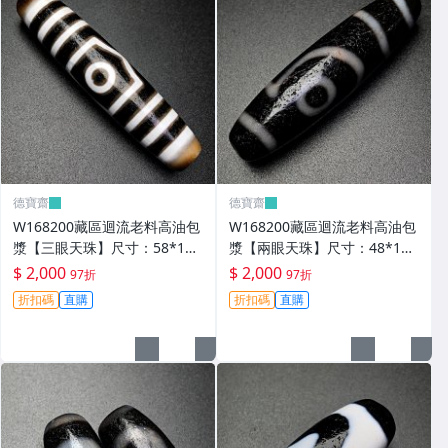
德寶齋
德寶齋
W168200藏區迴流老料高油包
W168200藏區迴流老料高油包
漿【三眼天珠】尺寸：58*13
漿【兩眼天珠】尺寸：48*12
毫米 重量15.2克馬蹄清紋晰 天
毫米 重量11克圖騰清晰流暢
$ 2,000
$ 2,000
97折
97折
珠 瑪瑙 文玩【德寶齋】499
天珠 瑪瑙 文玩【德寶齋】498
折扣碼
直購
折扣碼
直購