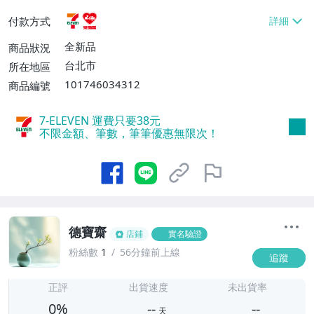
貨付款【免運費】
付款方式
全新品
商品狀況
台北市
所在地區
101746034312
商品編號
7-ELEVEN 運費只要
38
元
不限金額、筆數，筆筆優惠無限次！
德寶齋
店鋪
實名驗證
粉絲數
1
56分鐘前上線
追蹤
-
-
正評
出貨速度
未出貨率
0%
--
--
天