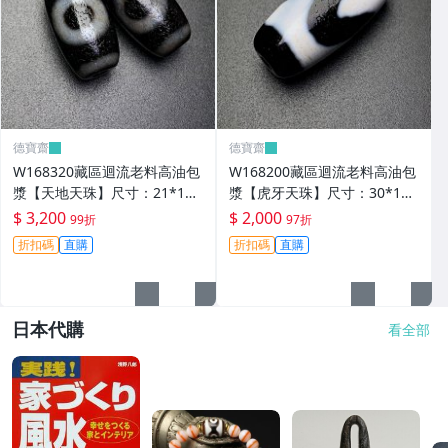
德寶齋
德寶齋
W168320藏區迴流老料高油包
W168200藏區迴流老料高油包
漿【天地天珠】尺寸：21*11
漿【虎牙天珠】尺寸：30*13
毫米 重量8.3克天圓地方， 天
毫米 重量8.8克一顆可以改 天
$ 3,200
$ 2,000
99折
97折
珠 瑪瑙 文玩【德寶齋】999
珠 瑪瑙 文玩【德寶齋】497
折扣碼
直購
折扣碼
直購
日本代購
看全部