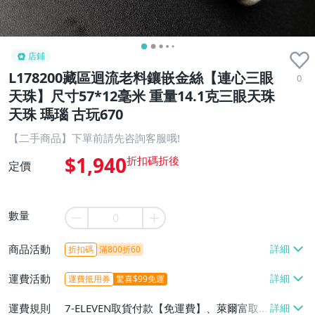
店鋪
L178200藏區迴流老料鑲嵌金絲【連心三眼
0
天珠】尺寸57*12毫米 重量14.1克三眼天珠
天珠 瑪瑙 古玩670
【二手商品】下單前請先咨詢客服哦!
$1,940
定價
數量
商品活動
折扣碼
滿800折60
運費活動
運費抵用券
驚喜$99免運
運費規則
7-ELEVEN取貨付款【免運費】、萊爾富取