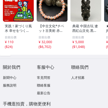
実践！家づくり風
【中古文化*チベ
典蔵 中国古玩 遼
水 幸せをつくる
ット古美術 赤縞
西紅山文化 黒曜
家とインテリア/
天眼瑪瑙丸珠 天
石 黒皮玉 太陽神
目前出價
目前出價
目前出價
浅野八郎(著者)
地天珠組み合わせ
祈祷像 唐物 骨董
¥ 110
¥ 32,000
¥ 5,000
¥
ブレスレット 縞
品 古美術 古玉 彫
(
$24
)
(
$6,702
)
(
$1,048
)
(
瑪瑙 古玩 アンテ
刻 時代物 魔除け
ィーク お守り コ
古代風 守護像 置
レクション 腕輪
物
】
關於我們
客服中心
聯絡我們
新聞中心
常見問答
人才招募
服務說明
聯絡客服
最新公告
手機逛拍賣，購物更便利