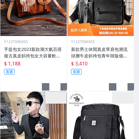
Y1237096955
Y1237096955
手提包女2023新款潮大氣百搭
新款男士休閒真皮單肩包潮流
復古真皮斜挎包女大容量軟皮
頭層牛皮斜挎包青年韓版個性
單肩大包
郵差揹包
$ 1,188
$ 3,410
直購
直購