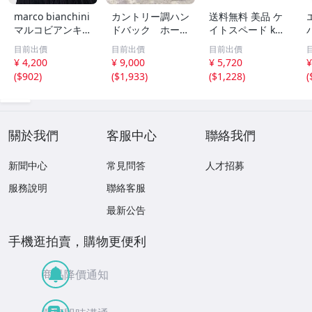
marco bianchini
カントリー調ハン
送料無料 美品 ケ
マルコビアンキー
ドバック ホース
イトスペード kat
ニ レザー ハンド
ハイド製
e spade クラッ
目前出價
目前出價
目前出價
バッグ ブラック
チバッグ セカン
¥ 4,200
¥ 9,000
¥ 5,720
¥
ゴールド金具
ドバッグ レザー
(
$902
)
(
$1,933
)
(
$1,228
)
(
白 ホワイト系 レ
E
ディース
關於我們
客服中心
聯絡我們
新聞中心
常見問答
人才招募
服務說明
聯絡客服
最新公告
手機逛拍賣，購物更便利
商品降價通知