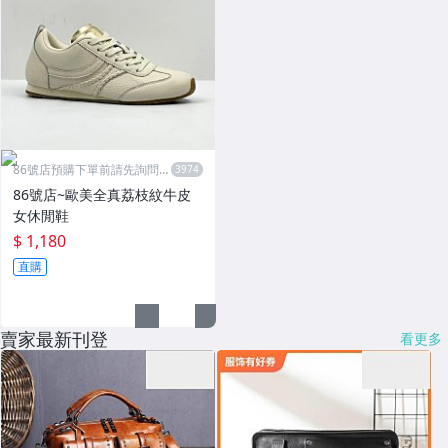
86號店預購下單前請先詢問數
量
86號店~歐美全真荔枝紋牛皮
女休閒鞋
$ 1,180
直購
賣家最新刊登
看更多