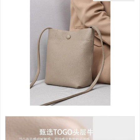
居家、家具與園藝
玩具、模型與公仔
男性精品與服飾
女裝與服飾配件
偶像、球員卡與郵幣
手錶與飾品配件
女包精品與女鞋
家電與影音視聽