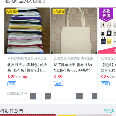
看此商品的人也看了
人氣賣家
人氣賣家
永飛製袋\帆布袋王 袋子工廠
永飛製袋\帆布袋王 袋子工廠
惡南宅急
帆布袋王-小零錢包│帆布
MIT帆布袋王-帆布袋&#
【現貨】
袋│胚布袋│帆布包│DIY
92;胚布袋-6安 A4袋型
文青包女
蝶古巴特
韓國文青
$ 20
$ 35
$ 85
8折
$ 25
$ 49
店【001
直購
直購
直購
近期銷量 21 件
行動任意門
看更多