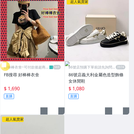
超人氣賣家
好棒棒衣舍~可付款後超商取
86號店預購下單前請先詢問數
貨
量
FB搜尋 好棒棒衣舍
86號店義大利金屬色造型飾條
女休閒鞋
$ 1,690
$ 1,080
直購
直購
超人氣賣家