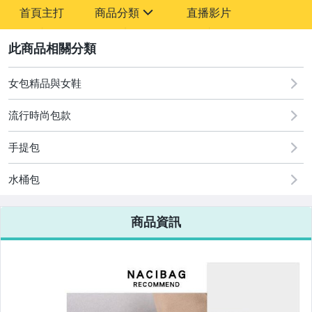
-
首頁主打
商品分類
直播影片
-
sign
2
女包精品與女鞋
圖書/影音/文具
流行時尚包款
古董、藝術與礦石
美容保養與彩妝
手提包
電腦、平板與周邊
水桶包
相機、攝影與周邊
商品資訊
運動、戶外與休閒
嬰幼兒與孕婦
汽機車精品百貨