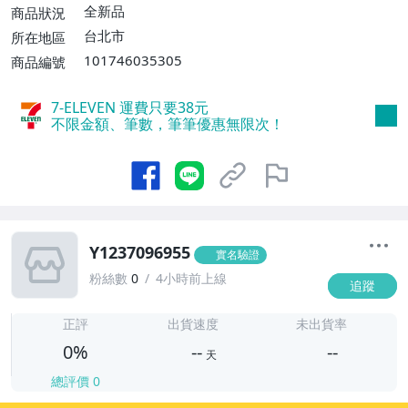
全新品
商品狀況
台北市
所在地區
101746035305
商品編號
7-ELEVEN 運費只要
38
元
不限金額、筆數，筆筆優惠無限次！
Y1237096955
實名驗證
粉絲數
0
4小時前上線
追蹤
-
-
正評
出貨速度
未出貨率
0%
--
--
天
總評價
0