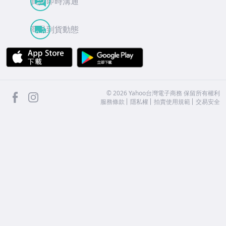
買賣即時溝通
商品到貨動態
APP Store
Google Play
facebook
Instagram
©
2026
Yahoo台灣電子商務 保留所有權利
服務條款
隱私權
拍賣使用規範
交易安全