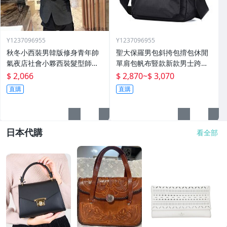
Y1237096955
Y1237096955
秋冬小西裝男韓版修身青年帥
聖大保羅男包斜挎包揹包休閒
氣夜店社會小夥西裝髮型師外
單肩包帆布豎款新款男士跨包
套潮
牛津布包
$ 2,066
$ 2,870
~
$ 3,070
直購
直購
日本代購
看全部