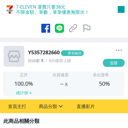
7-ELEVEN 運費只要
38
元
不限金額、筆數，筆筆優惠無限次！
Y5357282660
實名驗證
粉絲數
5
8分鐘前上線
追蹤
-
-
正評
出貨速度
未出貨率
100.0%
--
50%
天
總評價
4
首頁主打
商品分類
直播影片
sign
圖書/影音/文具
2