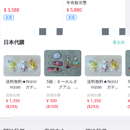
年有餘吊墜
$ 3,588
$ 5,880
直購
直購
日本代購
看全部
送料無料★NiziU
5個：キーホルダ
送料無料★NiziU
nizoo ガチャ
ー グアム G
nizoo ガチャ
★リヨ ラーヌ
UAM 観光土
★リヨ ラーヌ
目前出價
目前出價
目前出價
リチュ リオ リ
産 透明プラスチ
リチュ リオ リ
¥ 1,350
¥ 500
¥ 1,350
¥
マ リク★カニカ
ック
マ リク★カニカ
(
$293
)
(
$109
)
(
$293
)
(
ン
ン