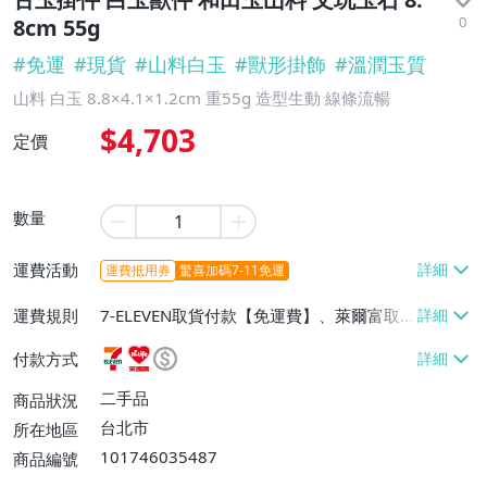
0
8cm 55g
#
免運
#
現貨
#
山料白玉
#
獸形掛飾
#
溫潤玉質
山料 白玉 8.8×4.1×1.2cm 重55g 造型生動 線條流暢
$4,703
定價
數量
運費活動
運費抵用券
驚喜加碼7-11免運
運費規則
7-ELEVEN取貨付款【免運費】、萊爾富取
貨付款【免運費】、宅配/貨運【免運費】
付款方式
二手品
商品狀況
台北市
所在地區
101746035487
商品編號