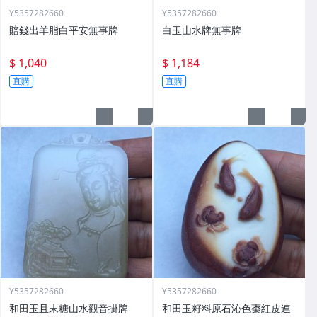
Y5357282660
Y5357282660
賠錢出羊脂白平安無事牌
白玉山水牌無事牌
$ 1,040
$ 1,184
直購
直購
Y5357282660
Y5357282660
和田玉且末糖山水觀音掛牌
和田玉籽料原石沁色棗紅皮連