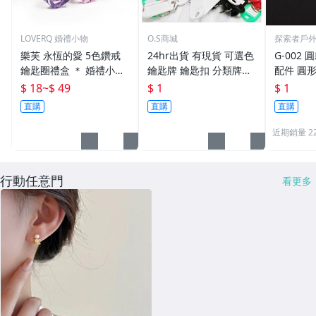
LOVERQ 婚禮小物
O.S商城
探索者戶
樂芙 永恆的愛 5色鑽戒
24hr出貨 有現貨 可選色
G-002 圓
鑰匙圈禮盒 ＊ 婚禮小物
鑰匙牌 鑰匙扣 分類牌鎖
配件 圓
二次進場 工商禮贈品 戒
匙 分類牌 塑膠鑰匙牌 鑰
鑰匙圈 
$ 18
~
$ 49
$ 1
$ 1
指鑰匙圈 鑽石鑰匙扣 大
匙扣 號碼牌 分類牌 標記
單個鑰匙
直購
直購
直購
鑽戒 送客禮 活動贈品
鑰匙吊牌 掛牌
近期銷量 2
行動任意門
看更多