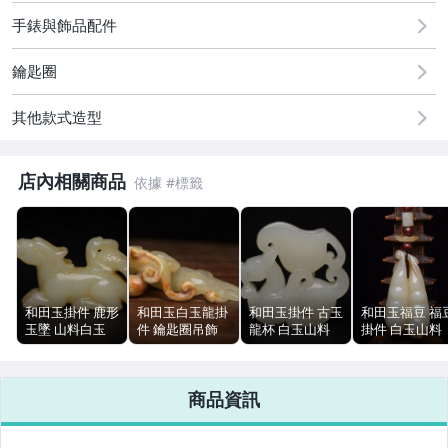
古董、藝術與礦石
手錶與飾品配件
居家、家具與園藝
鑰匙圈
偶像、球員卡與郵幣
其他款式造型
手錶與飾品配件
店內相關商品
和田玉掛件 鹿形
和田玉白玉龍掛
和田玉掛件 古玉
和田玉福豆 福
玉墜 山料白玉
件 鑰匙圈吊飾
龍杯 白玉山料
掛件 白玉山料
古玉文玩 6.3cm
山料 7.7cm 57g
文玩玉石 5.5cm
文玩古玉 6.7c
55g
55g
43g
商品資訊